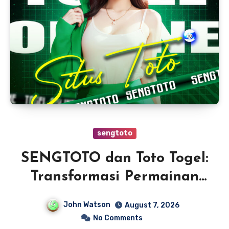
sengtoto
SENGTOTO dan Toto Togel:
Transformasi Permainan
Angka di Tengah Era
John Watson
August 7, 2026
Digital
No Comments