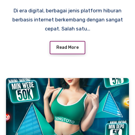
Di era digital, berbagai jenis platform hiburan
berbasis internet berkembang dengan sangat
cepat. Salah satu…
Read More