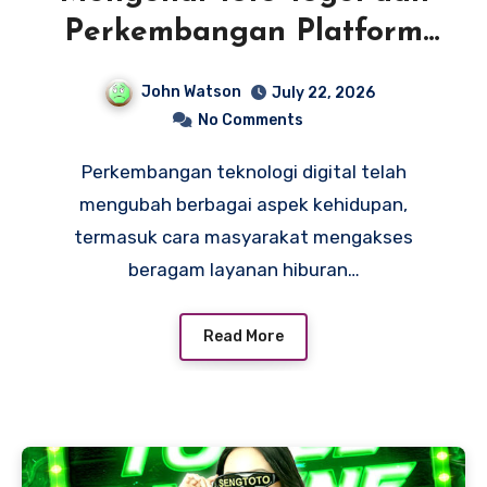
Perkembangan Platform
Digital seperti Sengtoto di
John Watson
July 22, 2026
Era Internet
No Comments
Perkembangan teknologi digital telah
mengubah berbagai aspek kehidupan,
termasuk cara masyarakat mengakses
beragam layanan hiburan…
Read More