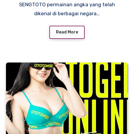
SENGTOTO permainan angka yang telah
dikenal di berbagai negara…
Read More