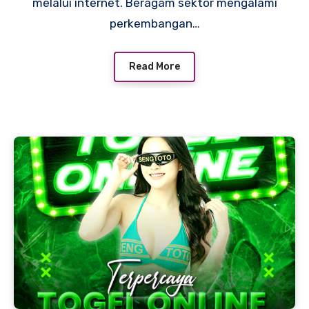
melalui internet. Beragam sektor mengalami
perkembangan…
Read More