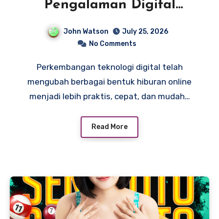
Pengalaman Digital
Modern dengan Akses
John Watson
July 25, 2026
Cepat dan Fitur Lengkap
No Comments
Perkembangan teknologi digital telah
mengubah berbagai bentuk hiburan online
menjadi lebih praktis, cepat, dan mudah…
Read More