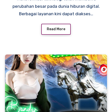
perubahan besar pada dunia hiburan digital.
Berbagai layanan kini dapat diakses…
Read More