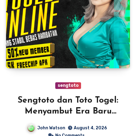
sengtoto
Sengtoto dan Toto Togel:
Menyambut Era Baru
Hiburan Digital dengan
John Watson
August 4, 2026
Inovasi dan Kemudahan
No Comments