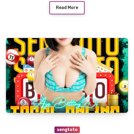
Read More
sengtoto