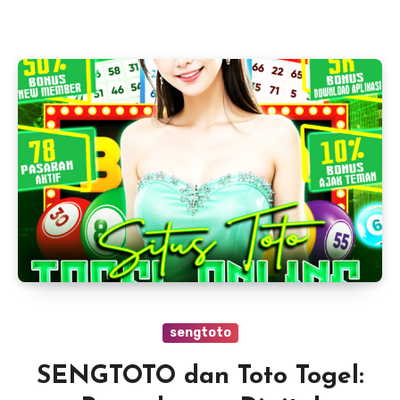
sengtoto
SENGTOTO dan Toto Togel: