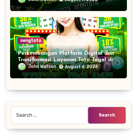
sengtoto
Perkembangan Platform Digital dan
Transformasi Layanan Toto Togel di
Era Modern
John Watson
August 6, 2026
Search
for: