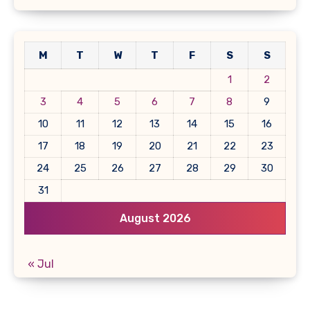
M
T
W
T
F
S
S
1
2
3
4
5
6
7
8
9
10
11
12
13
14
15
16
17
18
19
20
21
22
23
24
25
26
27
28
29
30
31
August 2026
« Jul