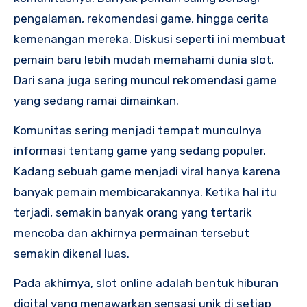
pengalaman, rekomendasi game, hingga cerita
kemenangan mereka. Diskusi seperti ini membuat
pemain baru lebih mudah memahami dunia slot.
Dari sana juga sering muncul rekomendasi game
yang sedang ramai dimainkan.
Komunitas sering menjadi tempat munculnya
informasi tentang game yang sedang populer.
Kadang sebuah game menjadi viral hanya karena
banyak pemain membicarakannya. Ketika hal itu
terjadi, semakin banyak orang yang tertarik
mencoba dan akhirnya permainan tersebut
semakin dikenal luas.
Pada akhirnya, slot online adalah bentuk hiburan
digital yang menawarkan sensasi unik di setiap