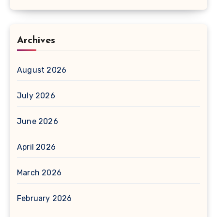
Archives
August 2026
July 2026
June 2026
April 2026
March 2026
February 2026