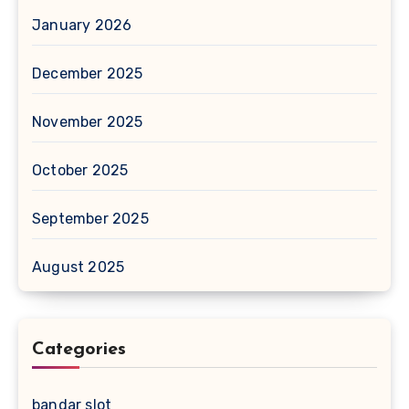
January 2026
December 2025
November 2025
October 2025
September 2025
August 2025
Categories
bandar slot