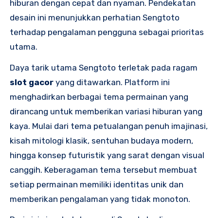
hiburan dengan cepat dan nyaman. Pendekatan
desain ini menunjukkan perhatian Sengtoto
terhadap pengalaman pengguna sebagai prioritas
utama.
Daya tarik utama Sengtoto terletak pada ragam
slot gacor
yang ditawarkan. Platform ini
menghadirkan berbagai tema permainan yang
dirancang untuk memberikan variasi hiburan yang
kaya. Mulai dari tema petualangan penuh imajinasi,
kisah mitologi klasik, sentuhan budaya modern,
hingga konsep futuristik yang sarat dengan visual
canggih. Keberagaman tema tersebut membuat
setiap permainan memiliki identitas unik dan
memberikan pengalaman yang tidak monoton.