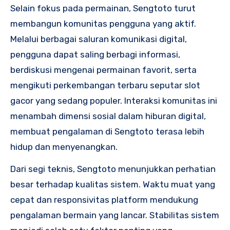
Selain fokus pada permainan, Sengtoto turut
membangun komunitas pengguna yang aktif.
Melalui berbagai saluran komunikasi digital,
pengguna dapat saling berbagi informasi,
berdiskusi mengenai permainan favorit, serta
mengikuti perkembangan terbaru seputar slot
gacor yang sedang populer. Interaksi komunitas ini
menambah dimensi sosial dalam hiburan digital,
membuat pengalaman di Sengtoto terasa lebih
hidup dan menyenangkan.
Dari segi teknis, Sengtoto menunjukkan perhatian
besar terhadap kualitas sistem. Waktu muat yang
cepat dan responsivitas platform mendukung
pengalaman bermain yang lancar. Stabilitas sistem