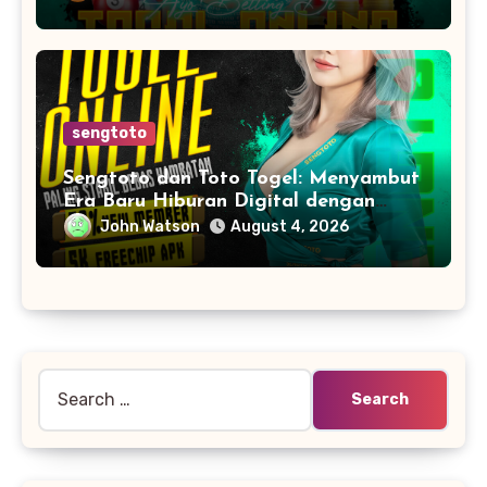
sengtoto
Sengtoto dan Toto Togel: Menyambut
Era Baru Hiburan Digital dengan
Inovasi dan Kemudahan Akses
John Watson
August 4, 2026
Search
for: