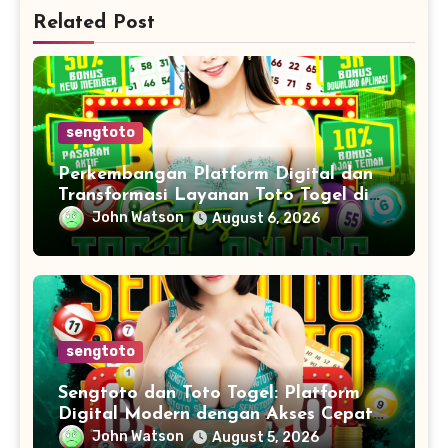
Related Post
sengtoto
Perkembangan Platform Digital dan
Transformasi Layanan Toto Togel di
Era Modern
John Watson
August 6, 2026
sengtoto
Sengtoto dan Toto Togel: Platform
Digital Modern dengan Akses Cepat
dan Fitur Lengkap
John Watson
August 5, 2026