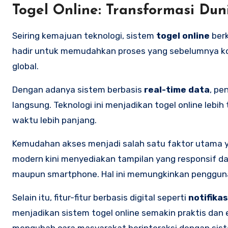
Togel Online: Transformasi D
Seiring kemajuan teknologi, sistem
togel online
berk
hadir untuk memudahkan proses yang sebelumnya ko
global.
Dengan adanya sistem berbasis
real-time data
, pe
langsung. Teknologi ini menjadikan togel online leb
waktu lebih panjang.
Kemudahan akses menjadi salah satu faktor utama y
modern kini menyediakan tampilan yang responsif dan
maupun smartphone. Hal ini memungkinkan pengguna
Selain itu, fitur-fitur berbasis digital seperti
notifika
menjadikan sistem togel online semakin praktis dan e