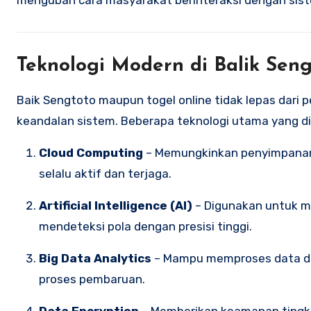
mengubah cara masyarakat berinteraksi dengan sis
Teknologi Modern di Balik Seng
Baik Sengtoto maupun togel online tidak lepas dar
keandalan sistem. Beberapa teknologi utama yang di
Cloud Computing
– Memungkinkan penyimpanan d
selalu aktif dan terjaga.
Artificial Intelligence (AI)
– Digunakan untuk me
mendeteksi pola dengan presisi tinggi.
Big Data Analytics
– Mampu memproses data da
proses pembaruan.