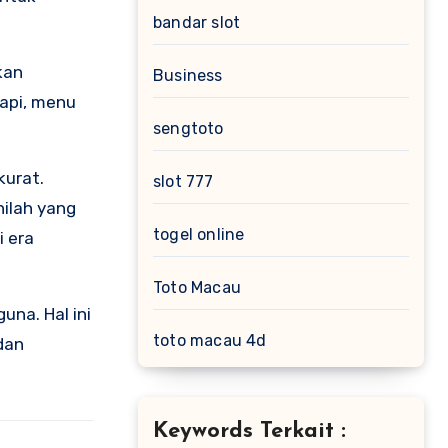
bandar slot
kan
Business
rapi, menu
sengtoto
kurat.
slot 777
ilah yang
togel online
i era
Toto Macau
na. Hal ini
toto macau 4d
dan
Keywords Terkait :