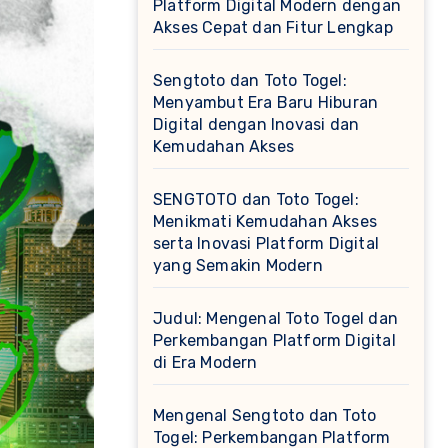
Platform Digital Modern dengan
Akses Cepat dan Fitur Lengkap
Sengtoto dan Toto Togel:
Menyambut Era Baru Hiburan
Digital dengan Inovasi dan
Kemudahan Akses
SENGTOTO dan Toto Togel:
Menikmati Kemudahan Akses
serta Inovasi Platform Digital
yang Semakin Modern
Judul: Mengenal Toto Togel dan
Perkembangan Platform Digital
di Era Modern
Mengenal Sengtoto dan Toto
Togel: Perkembangan Platform