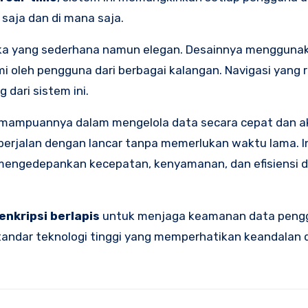
saja dan di mana saja.
uka yang sederhana namun elegan. Desainnya mengguna
i oleh pengguna dari berbagai kalangan. Navigasi yang 
 dari sistem ini.
kemampuannya dalam mengelola data secara cepat dan a
erjalan dengan lancar tanpa memerlukan waktu lama. In
mengedepankan kecepatan, kenyamanan, dan efisiensi d
enkripsi berlapis
untuk menjaga keamanan data penggu
andar teknologi tinggi yang memperhatikan keandalan 