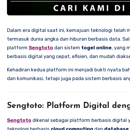
Dalam era digital saat ini, kemajuan teknologi tel
termasuk dunia angka dan hiburan berbasis data. S
platform
Sengtoto
dan sistem
togel online
, yang 
berbasis digital yang cepat, efisien, dan mudah diaks
Kehadiran kedua platform ini menjadi bukti nyata ba
dan komunikasi, tetapi juga pada sistem berbasis ang
Sengtoto: Platform Digital de
Sengtoto
dikenal sebagai platform berbasis digit
teknologi berbasis
cloud computing
dan
database 