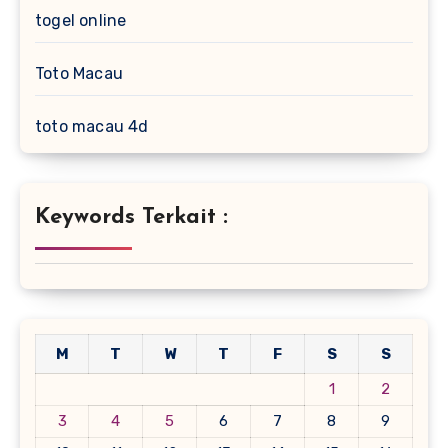
togel online
Toto Macau
toto macau 4d
Keywords Terkait :
M
T
W
T
F
S
S
1
2
3
4
5
6
7
8
9