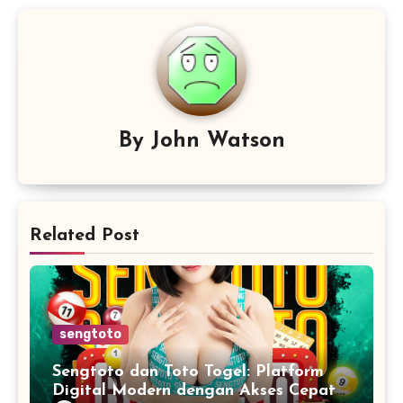
By
John Watson
Related Post
sengtoto
Sengtoto dan Toto Togel: Platform
Digital Modern dengan Akses Cepat