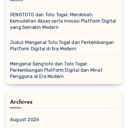
SENGTOTO dan Toto Togel: Menikmati
Kemudahan Akses serta Inovasi Platform Digital
yang Semakin Modern
Judul: Mengenal Toto Togel dan Perkembangan
Platform Digital di Era Modern
Mengenal Sengtoto dan Toto Togel:
Perkembangan Platform Digital dan Minat
Pengguna di Era Modern
Archives
August 2026