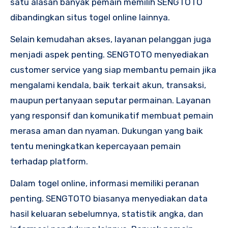
satu alasan banyak pemain memilih SENGTOTO
dibandingkan situs togel online lainnya.
Selain kemudahan akses, layanan pelanggan juga
menjadi aspek penting. SENGTOTO menyediakan
customer service yang siap membantu pemain jika
mengalami kendala, baik terkait akun, transaksi,
maupun pertanyaan seputar permainan. Layanan
yang responsif dan komunikatif membuat pemain
merasa aman dan nyaman. Dukungan yang baik
tentu meningkatkan kepercayaan pemain
terhadap platform.
Dalam togel online, informasi memiliki peranan
penting. SENGTOTO biasanya menyediakan data
hasil keluaran sebelumnya, statistik angka, dan