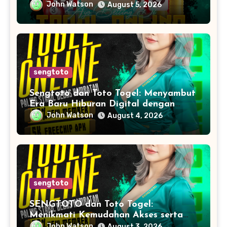
dan Fitur Lengkap
John Watson
August 5, 2026
sengtoto
Sengtoto dan Toto Togel: Menyambut
Era Baru Hiburan Digital dengan
Inovasi dan Kemudahan Akses
John Watson
August 4, 2026
sengtoto
SENGTOTO dan Toto Togel:
Menikmati Kemudahan Akses serta
Inovasi Platform Digital yang
John Watson
August 3, 2026