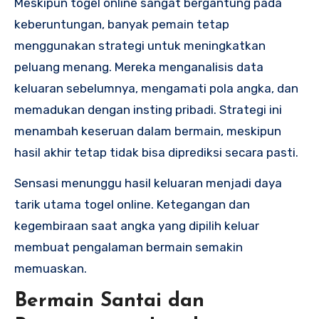
Meskipun togel online sangat bergantung pada
keberuntungan, banyak pemain tetap
menggunakan strategi untuk meningkatkan
peluang menang. Mereka menganalisis data
keluaran sebelumnya, mengamati pola angka, dan
memadukan dengan insting pribadi. Strategi ini
menambah keseruan dalam bermain, meskipun
hasil akhir tetap tidak bisa diprediksi secara pasti.
Sensasi menunggu hasil keluaran menjadi daya
tarik utama togel online. Ketegangan dan
kegembiraan saat angka yang dipilih keluar
membuat pengalaman bermain semakin
memuaskan.
Bermain Santai dan