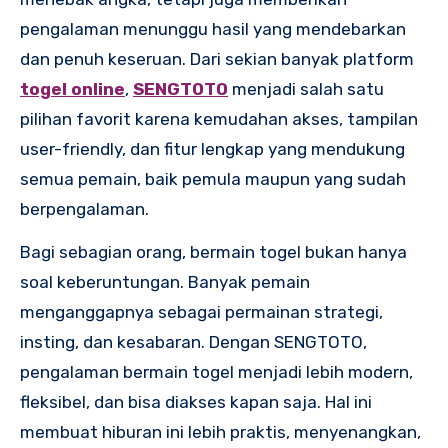
pengalaman menunggu hasil yang mendebarkan
dan penuh keseruan. Dari sekian banyak platform
togel online
,
SENGTOTO
menjadi salah satu
pilihan favorit karena kemudahan akses, tampilan
user-friendly, dan fitur lengkap yang mendukung
semua pemain, baik pemula maupun yang sudah
berpengalaman.
Bagi sebagian orang, bermain togel bukan hanya
soal keberuntungan. Banyak pemain
menganggapnya sebagai permainan strategi,
insting, dan kesabaran. Dengan SENGTOTO,
pengalaman bermain togel menjadi lebih modern,
fleksibel, dan bisa diakses kapan saja. Hal ini
membuat hiburan ini lebih praktis, menyenangkan,