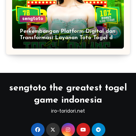
sengtoto
Perkembangan Platform Digital dan
Transformasi Layanan Toto Togel di
Era Modern
sengtoto the greatest togel
game indonesia
iro-toridori.net