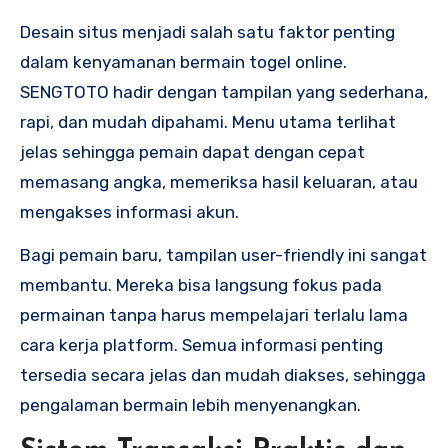
Desain situs menjadi salah satu faktor penting
dalam kenyamanan bermain togel online.
SENGTOTO hadir dengan tampilan yang sederhana,
rapi, dan mudah dipahami. Menu utama terlihat
jelas sehingga pemain dapat dengan cepat
memasang angka, memeriksa hasil keluaran, atau
mengakses informasi akun.
Bagi pemain baru, tampilan user-friendly ini sangat
membantu. Mereka bisa langsung fokus pada
permainan tanpa harus mempelajari terlalu lama
cara kerja platform. Semua informasi penting
tersedia secara jelas dan mudah diakses, sehingga
pengalaman bermain lebih menyenangkan.