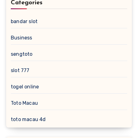
Categories
bandar slot
Business
sengtoto
slot 777
togel online
Toto Macau
toto macau 4d