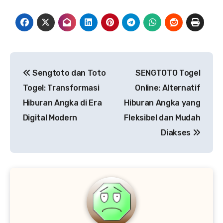
Post
Sengtoto dan Toto
SENGTOTO Togel
navigation
Togel: Transformasi
Online: Alternatif
Hiburan Angka di Era
Hiburan Angka yang
Digital Modern
Fleksibel dan Mudah
Diakses