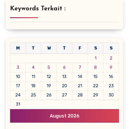
Keywords Terkait :
M
T
W
T
F
S
S
1
2
3
4
5
6
7
8
9
10
11
12
13
14
15
16
17
18
19
20
21
22
23
24
25
26
27
28
29
30
31
August 2026