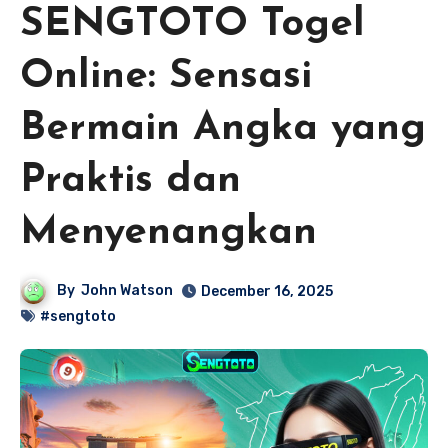
SENGTOTO Togel
Online: Sensasi
Bermain Angka yang
Praktis dan
Menyenangkan
By
John Watson
December 16, 2025
#sengtoto