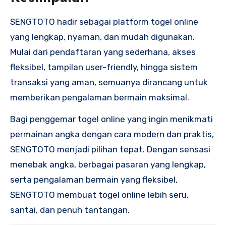
SENGTOTO hadir sebagai platform togel online
yang lengkap, nyaman, dan mudah digunakan.
Mulai dari pendaftaran yang sederhana, akses
fleksibel, tampilan user-friendly, hingga sistem
transaksi yang aman, semuanya dirancang untuk
memberikan pengalaman bermain maksimal.
Bagi penggemar togel online yang ingin menikmati
permainan angka dengan cara modern dan praktis,
SENGTOTO menjadi pilihan tepat. Dengan sensasi
menebak angka, berbagai pasaran yang lengkap,
serta pengalaman bermain yang fleksibel,
SENGTOTO membuat togel online lebih seru,
santai, dan penuh tantangan.