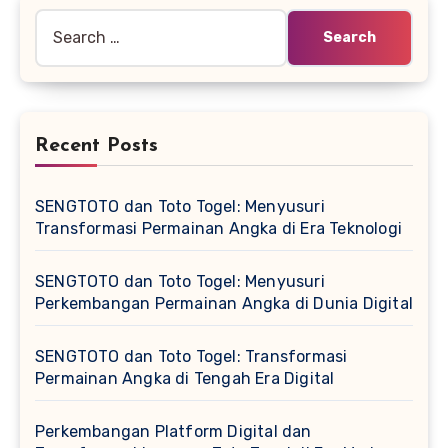
Search
for:
Recent Posts
SENGTOTO dan Toto Togel: Menyusuri
Transformasi Permainan Angka di Era Teknologi
SENGTOTO dan Toto Togel: Menyusuri
Perkembangan Permainan Angka di Dunia Digital
SENGTOTO dan Toto Togel: Transformasi
Permainan Angka di Tengah Era Digital
Perkembangan Platform Digital dan