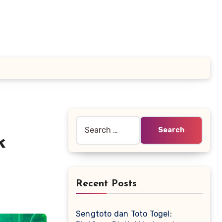
Search
for:
k
Recent Posts
Sengtoto dan Toto Togel: