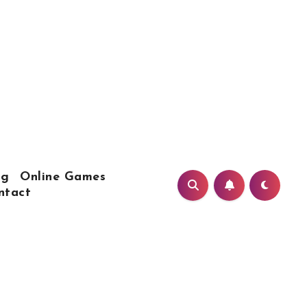
ng
Online Games
ntact