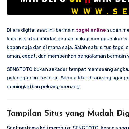
Di era digital saat ini, bermain
togel online
sudah men
kios fisik atau bandar, pemain cukup menggunaka
kapan saja dan di mana saja. Salah satu situs togel 
aman, cepat, dan memberikan pengalaman bermain y
SENGTOTO bukan sekadar tempat memasang angka. Si
pelanggan profesional. Semua fitur dirancang agar 
meningkatkan peluang menang.
Tampilan Situs yang Mudah Di
Saat pertama kali membuka SENGTOTO, kesan yang 