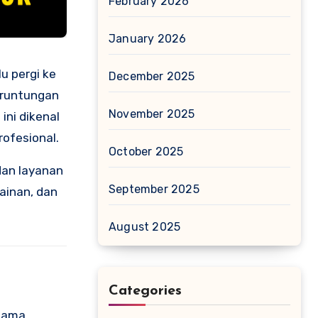
February 2026
January 2026
u pergi ke
December 2025
eruntungan
November 2025
s ini dikenal
ofesional.
October 2025
dan layanan
September 2025
ainan, dan
August 2025
Categories
utama