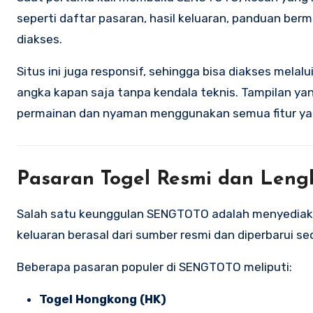
seperti daftar pasaran, hasil keluaran, panduan ber
diakses.
Situs ini juga responsif, sehingga bisa diakses me
angka kapan saja tanpa kendala teknis. Tampilan ya
permainan dan nyaman menggunakan semua fitur yan
Pasaran Togel Resmi dan Leng
Salah satu keunggulan SENGTOTO adalah menyedia
keluaran berasal dari sumber resmi dan diperbarui se
Beberapa pasaran populer di SENGTOTO meliputi:
Togel Hongkong (HK)