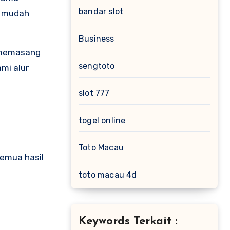
bandar slot
n mudah
Business
t memasang
sengtoto
mi alur
slot 777
togel online
Toto Macau
Semua hasil
toto macau 4d
Keywords Terkait :