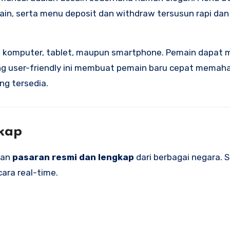
main, serta menu deposit dan withdraw tersusun rapi da
lalui komputer, tablet, maupun smartphone. Pemain dapa
ng user-friendly ini membuat pemain baru cepat memaha
g tersedia.
kap
kan
pasaran resmi dan lengkap
dari berbagai negara. 
cara real-time.