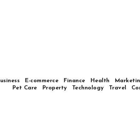
usiness
E-commerce
Finance
Health
Marketi
Pet Care
Property
Technology
Travel
Co