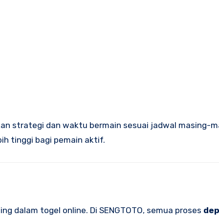
an strategi dan waktu bermain sesuai jadwal masing-m
ih tinggi bagi pemain aktif.
ing dalam togel online. Di SENGTOTO, semua proses
dep