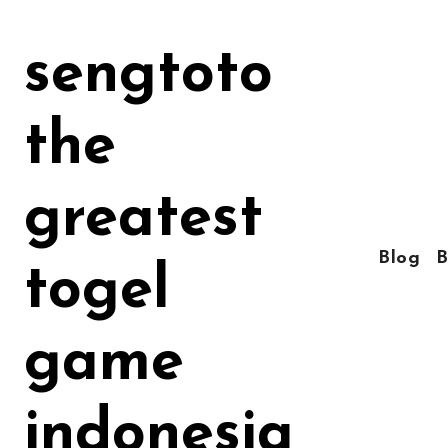
Skip
to
sengtoto
content
the
greatest
Blog
B
togel
game
indonesia