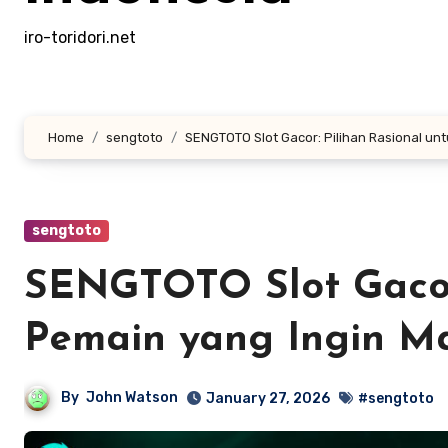
iro-toridori.net
Home
sengtoto
SENGTOTO Slot Gacor: Pilihan Rasional un
sengtoto
SENGTOTO Slot Gacor:
Pemain yang Ingin Ma
By
John Watson
January 27, 2026
#sengtoto