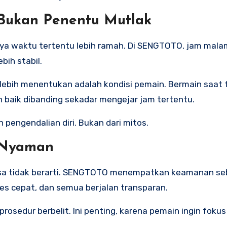
 Bukan Penentu Mutlak
aya waktu tertentu lebih ramah. Di SENGTOTO, jam mala
bih stabil.
ebih menentukan adalah kondisi pemain. Bermain saat f
ih baik dibanding sekadar mengejar jam tertentu.
an pengendalian diri. Bukan dari mitos.
 Nyaman
asa tidak berarti. SENGTOTO menempatkan keamanan se
ses cepat, dan semua berjalan transparan.
prosedur berbelit. Ini penting, karena pemain ingin fokus