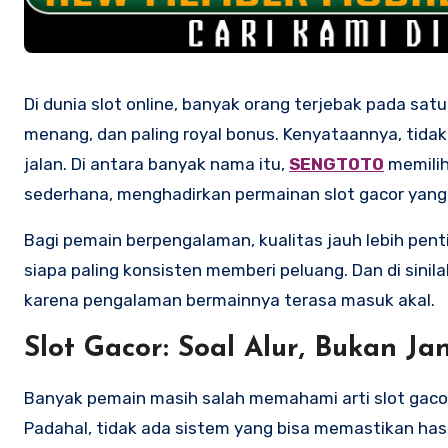
Di dunia slot online, banyak orang terjebak pada satu
menang, dan paling royal bonus. Kenyataannya, tidak
jalan. Di antara banyak nama itu,
SENGTOTO
memilih 
sederhana, menghadirkan permainan slot gacor yang s
Bagi pemain berpengalaman, kualitas jauh lebih pentin
siapa paling konsisten memberi peluang. Dan di sinil
karena pengalaman bermainnya terasa masuk akal.
Slot Gacor: Soal Alur, Bukan Ja
Banyak pemain masih salah memahami arti slot gaco
Padahal, tidak ada sistem yang bisa memastikan hasil