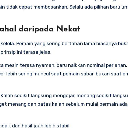
in tidak cepat membosankan. Selalu ada pilihan baru un
Mahal daripada Nekat
ikelola. Pemain yang sering bertahan lama biasanya buk
prinsip ini terasa jelas.
 Jika mesin terasa nyaman, baru naikkan nominal perlahan
or lebih sering muncul saat pemain sabar, bukan saat e
Kalah sedikit langsung mengejar, menang sedikit langsu
arget menang dan batas kalah sebelum mulai bermain ada
li, dan hasil jauh lebih stabil.