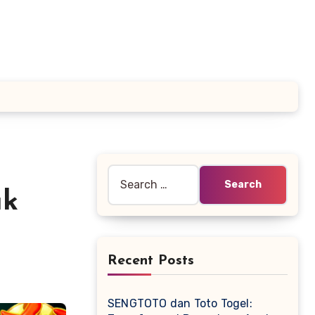
Search
for:
uk
Recent Posts
SENGTOTO dan Toto Togel: