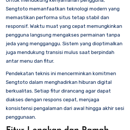
Untuk mendukung kenyamanan pengguna,
Sengtoto memanfaatkan teknologi modern yang
memastikan performa situs tetap stabil dan
responsif. Waktu muat yang cepat memungkinkan
pengguna langsung mengakses permainan tanpa
jeda yang mengganggu. Sistem yang dioptimalkan
juga mendukung transisi mulus saat berpindah
antar menu dan fitur.
Pendekatan teknis ini mencerminkan komitmen
Sengtoto dalam menghadirkan hiburan digital
berkualitas. Setiap fitur dirancang agar dapat
diakses dengan respons cepat, menjaga
konsistensi pengalaman dari awal hingga akhir sesi
penggunaan.