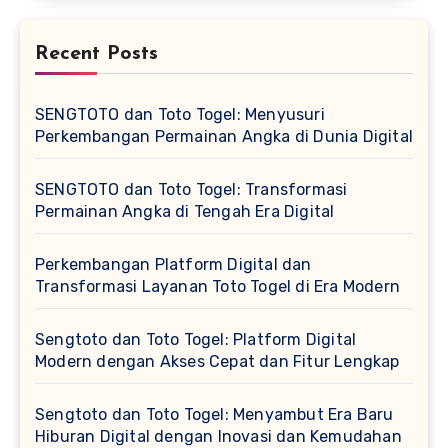
Recent Posts
SENGTOTO dan Toto Togel: Menyusuri
Perkembangan Permainan Angka di Dunia Digital
SENGTOTO dan Toto Togel: Transformasi
Permainan Angka di Tengah Era Digital
Perkembangan Platform Digital dan
Transformasi Layanan Toto Togel di Era Modern
Sengtoto dan Toto Togel: Platform Digital
Modern dengan Akses Cepat dan Fitur Lengkap
Sengtoto dan Toto Togel: Menyambut Era Baru
Hiburan Digital dengan Inovasi dan Kemudahan