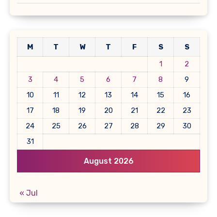
M
T
W
T
F
S
S
1
2
3
4
5
6
7
8
9
10
11
12
13
14
15
16
17
18
19
20
21
22
23
24
25
26
27
28
29
30
31
August 2026
« Jul