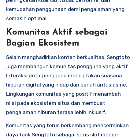
kemudahan penggunaan demi pengalaman yang
semakin optimal.
Komunitas Aktif sebagai
Bagian Ekosistem
Selain menghadirkan konten berkualitas, Sengtoto
juga membangun komunitas pengguna yang aktif.
Interaksi antarpengguna menciptakan suasana
hiburan digital yang hidup dan penuh antusiasme.
Lingkungan komunitas yang positif menambah
nilai pada ekosistem situs dan membuat
pengalaman hiburan terasa lebih inklusif.
Komunitas yang terus berkembang mencerminkan
daya tarik Sengtoto sebagai situs slot modern