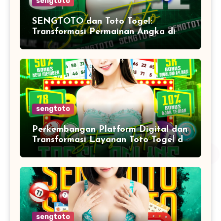
sengtoto
SENGTOTO dan Toto Togel:
Transformasi Permainan Angka di
Tengah Era Digital
sengtoto
Perkembangan Platform Digital dan
Transformasi Layanan Toto Togel di
Era Modern
sengtoto