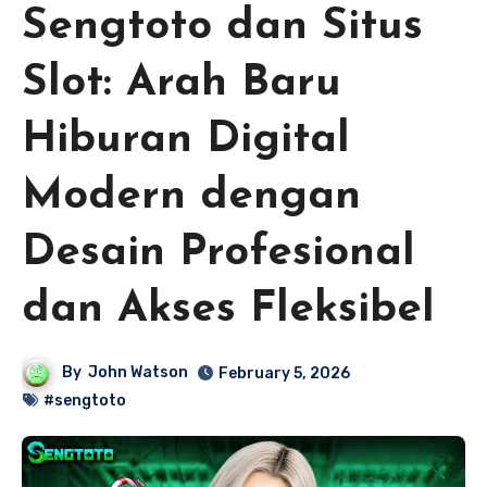
Sengtoto dan Situs
Slot: Arah Baru
Hiburan Digital
Modern dengan
Desain Profesional
dan Akses Fleksibel
By
John Watson
February 5, 2026
#sengtoto