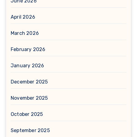
June 2026
April 2026
March 2026
February 2026
January 2026
December 2025
November 2025
October 2025
September 2025