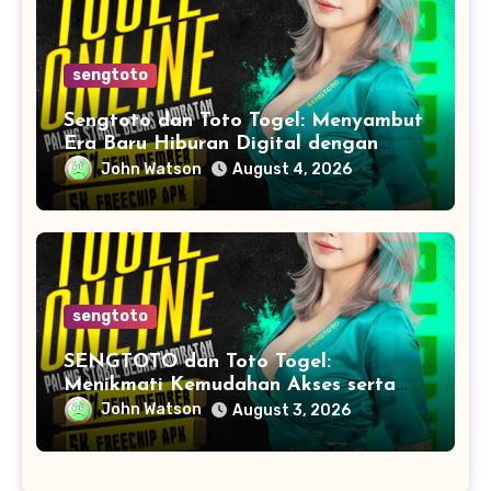
sengtoto
Sengtoto dan Toto Togel: Menyambut
Era Baru Hiburan Digital dengan
Inovasi dan Kemudahan Akses
John Watson
August 4, 2026
sengtoto
SENGTOTO dan Toto Togel:
Menikmati Kemudahan Akses serta
Inovasi Platform Digital yang
John Watson
August 3, 2026
Semakin Modern