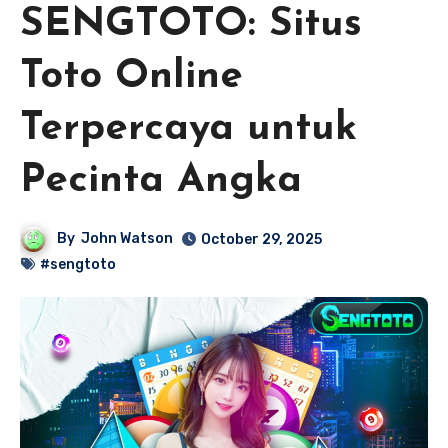
SENGTOTO: Situs
Toto Online
Terpercaya untuk
Pecinta Angka
By
John Watson
October 29, 2025
#sengtoto