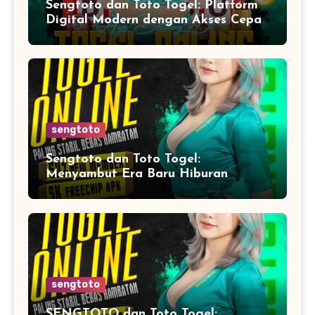
Sengtoto dan Toto Togel: Platform
Digital Modern dengan Akses Cepat
dan Fitur Lengkap
sengtoto
Sengtoto dan Toto Togel:
Menyambut Era Baru Hiburan
Digital dengan Inovasi dan
Kemudahan Akses
sengtoto
SENGTOTO dan Toto Togel: