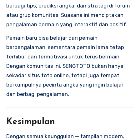
berbagi tips, prediksi angka, dan strategi di forum
atau grup komunitas. Suasana ini menciptakan
pengalaman bermain yang interaktif dan positif.
Pemain baru bisa belajar dari pemain
berpengalaman, sementara pemain lama tetap
terhibur dan termotivasi untuk terus bermain.
Dengan komunitas ini, SENGTOTO bukan hanya
sekadar situs toto online, tetapi juga tempat
berkumpulnya pecinta angka yang ingin belajar
dan berbagi pengalaman.
Kesimpulan
Dengan semua keunggulan — tampilan modern,