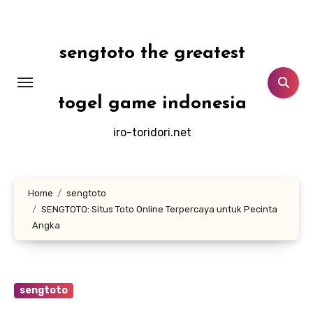
Skip
to
content
sengtoto the greatest
togel game indonesia
iro-toridori.net
Home
sengtoto
SENGTOTO: Situs Toto Online Terpercaya untuk Pecinta
Angka
sengtoto