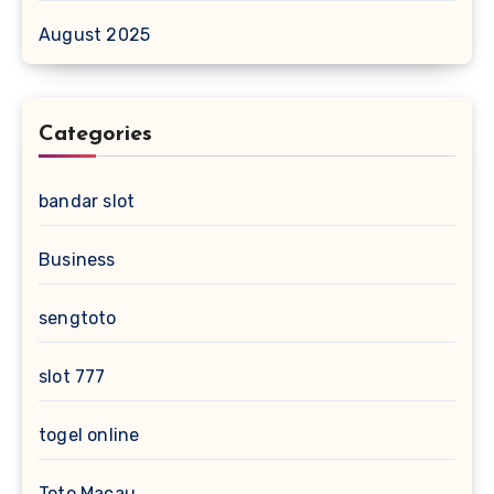
August 2025
Categories
bandar slot
Business
sengtoto
slot 777
togel online
Toto Macau