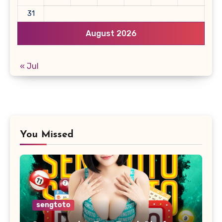
31
August 2026
« Jul
You Missed
sengtoto