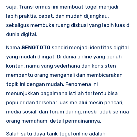
saja. Transformasi ini membuat togel menjadi
lebih praktis, cepat, dan mudah dijangkau,
sekaligus membuka ruang diskusi yang lebih luas di
dunia digital.
Nama
SENGTOTO
sendiri menjadi identitas digital
yang mudah diingat. Di dunia online yang penuh
konten, nama yang sederhana dan konsisten
membantu orang mengenali dan membicarakan
topik ini dengan mudah. Fenomena ini
menunjukkan bagaimana istilah tertentu bisa
populer dan tersebar luas melalui mesin pencari,
media sosial, dan forum daring, meski tidak semua
orang memahami detail permainannya.
Salah satu daya tarik togel online adalah