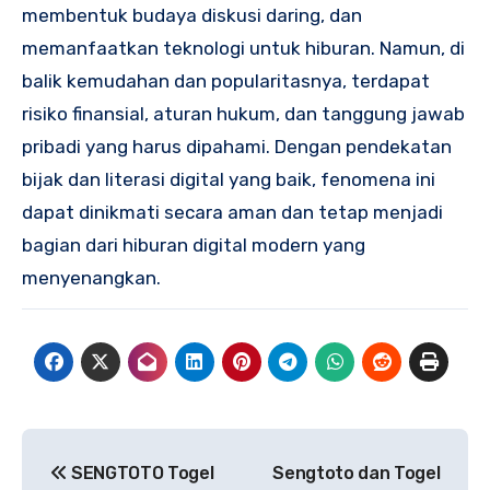
membentuk budaya diskusi daring, dan
memanfaatkan teknologi untuk hiburan. Namun, di
balik kemudahan dan popularitasnya, terdapat
risiko finansial, aturan hukum, dan tanggung jawab
pribadi yang harus dipahami. Dengan pendekatan
bijak dan literasi digital yang baik, fenomena ini
dapat dinikmati secara aman dan tetap menjadi
bagian dari hiburan digital modern yang
menyenangkan.
Post
SENGTOTO Togel
Sengtoto dan Togel