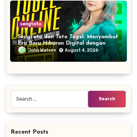
sengtoto
Sengtoto dan Toto Togel: Menyambut
Era Baru Hiburan Digital dengan
Inovasi dan Kemudahan Akses
John Watson
August 4, 2026
Search
for:
Recent Posts