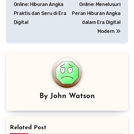
navigation
Online: Hiburan Angka
Online: Menelusuri
Praktis dan Seru di Era
Peran Hiburan Angka
Digital
dalam Era Digital
Modern
By
John Watson
Related Post