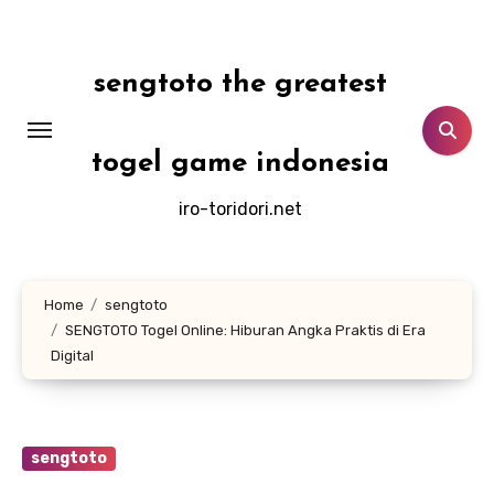
Skip
to
content
sengtoto the greatest
togel game indonesia
iro-toridori.net
Home
sengtoto
SENGTOTO Togel Online: Hiburan Angka Praktis di Era
Digital
sengtoto