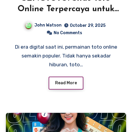
Online Terpercaya untuk
Pecinta Angka
John Watson
October 29, 2025
No Comments
Di era digital saat ini, permainan toto online
semakin populer. Tidak hanya sekadar
hiburan, toto…
Read More