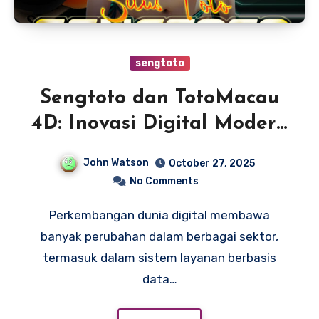
sengtoto
Sengtoto dan TotoMacau
4D: Inovasi Digital Modern
yang Hadir dengan Sistem
John Watson
October 27, 2025
Cepat, Akurat, dan
No Comments
Terpercaya
Perkembangan dunia digital membawa
banyak perubahan dalam berbagai sektor,
termasuk dalam sistem layanan berbasis
data…