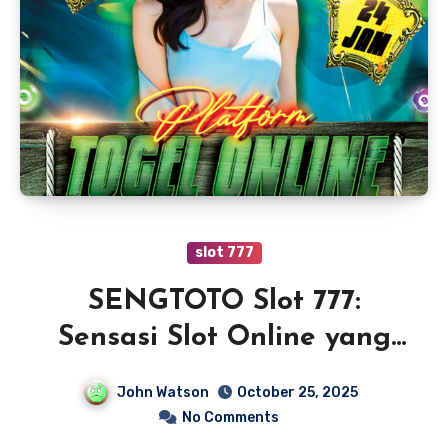
slot 777
SENGTOTO Slot 777:
Sensasi Slot Online yang
Seru dan Menguntungkan
John Watson
October 25, 2025
No Comments