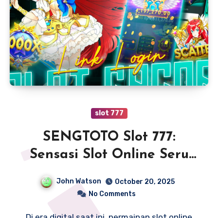
slot 777
SENGTOTO Slot 777:
Sensasi Slot Online Seru
dengan Jackpot
John Watson
October 20, 2025
Menggiurkan
No Comments
Di era digital saat ini, permainan slot online