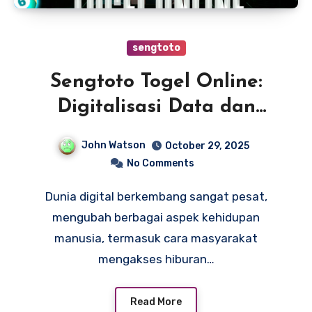
sengtoto
Sengtoto Togel Online:
Digitalisasi Data dan
Inovasi Hiburan Angka
John Watson
October 29, 2025
Modern
No Comments
Dunia digital berkembang sangat pesat,
mengubah berbagai aspek kehidupan
manusia, termasuk cara masyarakat
mengakses hiburan…
Read More