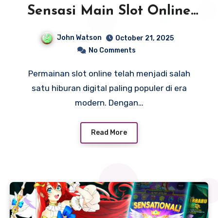
Sensasi Main Slot Online
yang Menghibur
John Watson
October 21, 2025
No Comments
Permainan slot online telah menjadi salah
satu hiburan digital paling populer di era
modern. Dengan…
Read More