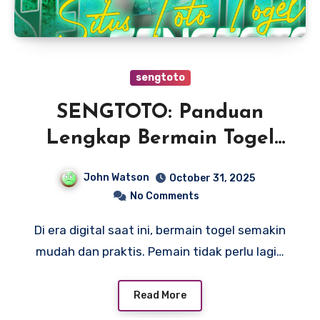
sengtoto
SENGTOTO: Panduan
Lengkap Bermain Togel
Online Aman dan
John Watson
October 31, 2025
Menguntungkan
No Comments
Di era digital saat ini, bermain togel semakin
mudah dan praktis. Pemain tidak perlu lagi…
Read More