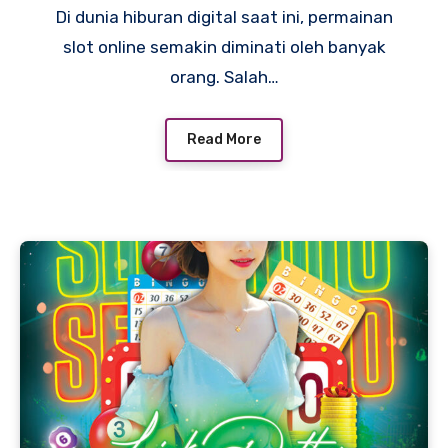
Di dunia hiburan digital saat ini, permainan
slot online semakin diminati oleh banyak
orang. Salah…
Read More