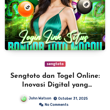
sengtoto
Sengtoto dan Togel Online:
Inovasi Digital yang
Mengubah Dunia Angka
John Watson
October 31, 2025
Modern
No Comments