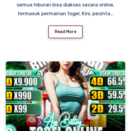
semua hiburan bisa diakses secara online,
termasuk permainan togel. Kini, pecinta…
Read More