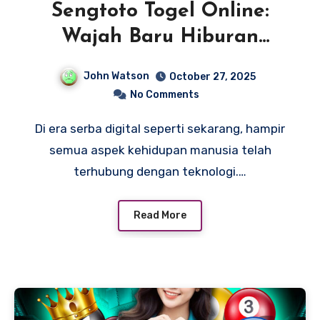
Sengtoto Togel Online:
Wajah Baru Hiburan
Digital di Era Modern
John Watson
October 27, 2025
No Comments
Di era serba digital seperti sekarang, hampir
semua aspek kehidupan manusia telah
terhubung dengan teknologi.…
Read More