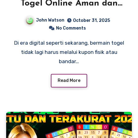
Togel Online Aman dan
Menguntungkan untuk
John Watson
October 31, 2025
Pemain Indonesia
No Comments
Di era digital seperti sekarang, bermain togel
tidak lagi harus melalui kupon fisik atau
bandar…
Read More