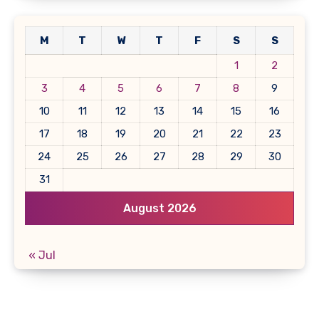
M
T
W
T
F
S
S
1
2
3
4
5
6
7
8
9
10
11
12
13
14
15
16
17
18
19
20
21
22
23
24
25
26
27
28
29
30
31
August 2026
« Jul