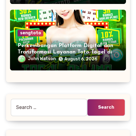
sengtoto
Perkembangan Platform Digital dan
Transformasi Layanan Toto Togel di
Era Modern
John Watson
August 6, 2026
Search
for: