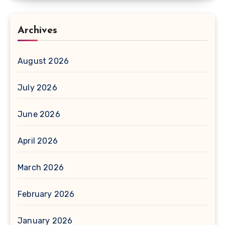
Archives
August 2026
July 2026
June 2026
April 2026
March 2026
February 2026
January 2026