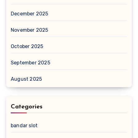
December 2025
November 2025
October 2025
September 2025
August 2025
Categories
bandar slot