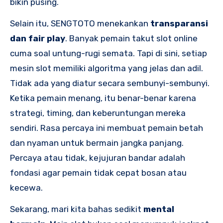
bikin pusing.
Selain itu, SENGTOTO menekankan
transparansi
dan fair play
. Banyak pemain takut slot online
cuma soal untung-rugi semata. Tapi di sini, setiap
mesin slot memiliki algoritma yang jelas dan adil.
Tidak ada yang diatur secara sembunyi-sembunyi.
Ketika pemain menang, itu benar-benar karena
strategi, timing, dan keberuntungan mereka
sendiri. Rasa percaya ini membuat pemain betah
dan nyaman untuk bermain jangka panjang.
Percaya atau tidak, kejujuran bandar adalah
fondasi agar pemain tidak cepat bosan atau
kecewa.
Sekarang, mari kita bahas sedikit
mental