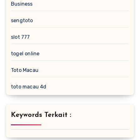
Business
sengtoto
slot 777
togel online
Toto Macau
toto macau 4d
Keywords Terkait :