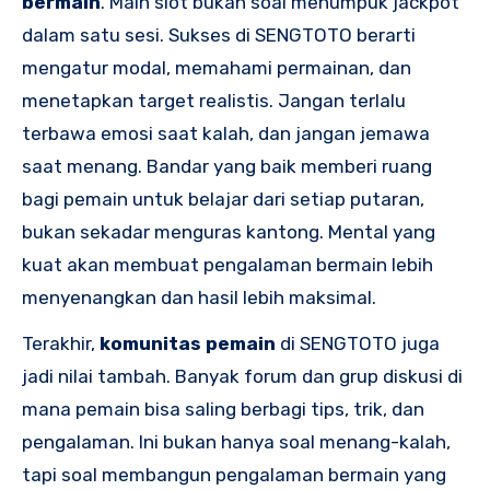
bermain
. Main slot bukan soal menumpuk jackpot
dalam satu sesi. Sukses di SENGTOTO berarti
mengatur modal, memahami permainan, dan
menetapkan target realistis. Jangan terlalu
terbawa emosi saat kalah, dan jangan jemawa
saat menang. Bandar yang baik memberi ruang
bagi pemain untuk belajar dari setiap putaran,
bukan sekadar menguras kantong. Mental yang
kuat akan membuat pengalaman bermain lebih
menyenangkan dan hasil lebih maksimal.
Terakhir,
komunitas pemain
di SENGTOTO juga
jadi nilai tambah. Banyak forum dan grup diskusi di
mana pemain bisa saling berbagi tips, trik, dan
pengalaman. Ini bukan hanya soal menang-kalah,
tapi soal membangun pengalaman bermain yang