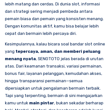
lebih matang dan cerdas. Di dunia slot, informasi
dan strategi sering menjadi pembeda antara
pemain biasa dan pemain yang konsisten menang.
Dengan komunitas aktif, kamu bisa belajar lebih
cepat dan bermain lebih percaya diri.
Kesimpulannya, kalau bicara soal bandar slot online
yang
tepercaya, aman, dan memberi peluang
menang nyata
, SENGTOTO jelas berada di urutan
atas. Dari keamanan transaksi, variasi permainan,
bonus fair, layanan pelanggan, kemudahan akses,
hingga transparansi permainan—semua
dipersiapkan untuk pengalaman bermain terbaik.
Tapi yang terpenting, bermain di sini mengajarkan
kamu untuk
main pintar
, bukan sekadar berharap