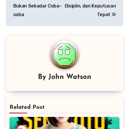
Bukan Sekadar Coba-
Disiplin, dan Keputusan
coba
Tepat
By
John Watson
Related Post