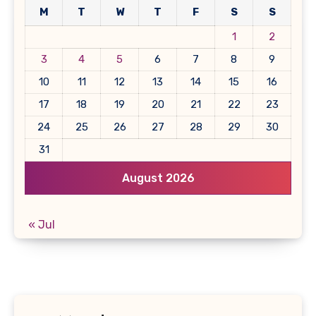
M
T
W
T
F
S
S
1
2
3
4
5
6
7
8
9
10
11
12
13
14
15
16
17
18
19
20
21
22
23
24
25
26
27
28
29
30
31
August 2026
« Jul