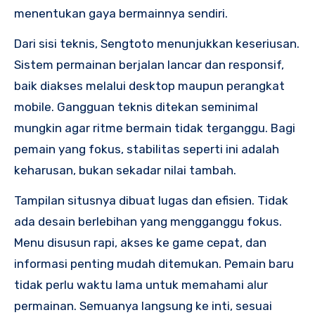
menentukan gaya bermainnya sendiri.
Dari sisi teknis, Sengtoto menunjukkan keseriusan.
Sistem permainan berjalan lancar dan responsif,
baik diakses melalui desktop maupun perangkat
mobile. Gangguan teknis ditekan seminimal
mungkin agar ritme bermain tidak terganggu. Bagi
pemain yang fokus, stabilitas seperti ini adalah
keharusan, bukan sekadar nilai tambah.
Tampilan situsnya dibuat lugas dan efisien. Tidak
ada desain berlebihan yang mengganggu fokus.
Menu disusun rapi, akses ke game cepat, dan
informasi penting mudah ditemukan. Pemain baru
tidak perlu waktu lama untuk memahami alur
permainan. Semuanya langsung ke inti, sesuai