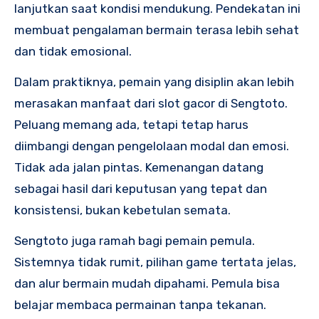
lanjutkan saat kondisi mendukung. Pendekatan ini
membuat pengalaman bermain terasa lebih sehat
dan tidak emosional.
Dalam praktiknya, pemain yang disiplin akan lebih
merasakan manfaat dari slot gacor di Sengtoto.
Peluang memang ada, tetapi tetap harus
diimbangi dengan pengelolaan modal dan emosi.
Tidak ada jalan pintas. Kemenangan datang
sebagai hasil dari keputusan yang tepat dan
konsistensi, bukan kebetulan semata.
Sengtoto juga ramah bagi pemain pemula.
Sistemnya tidak rumit, pilihan game tertata jelas,
dan alur bermain mudah dipahami. Pemula bisa
belajar membaca permainan tanpa tekanan.