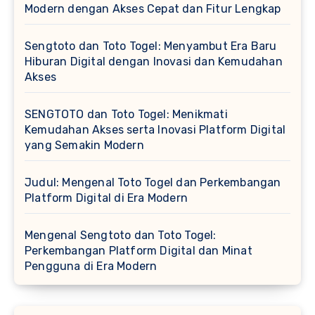
Modern dengan Akses Cepat dan Fitur Lengkap
Sengtoto dan Toto Togel: Menyambut Era Baru
Hiburan Digital dengan Inovasi dan Kemudahan
Akses
SENGTOTO dan Toto Togel: Menikmati
Kemudahan Akses serta Inovasi Platform Digital
yang Semakin Modern
Judul: Mengenal Toto Togel dan Perkembangan
Platform Digital di Era Modern
Mengenal Sengtoto dan Toto Togel:
Perkembangan Platform Digital dan Minat
Pengguna di Era Modern