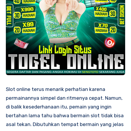
Slot online terus menarik perhatian karena
permainannya simpel dan ritmenya cepat. Namun,
di balik kesederhanaan itu, pemain yang ingin
bertahan lama tahu bahwa bermain slot tidak bisa
asal tekan. Dibutuhkan tempat bermain yang jelas