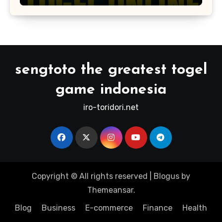
sengtoto the greatest togel
game indonesia
iro-toridori.net
Copyright © All rights reserved
|
Blogus
by
Themeansar
.
Blog
Business
E-commerce
Finance
Health