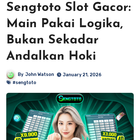
Sengtoto Slot Gacor:
Main Pakai Logika,
Bukan Sekadar
Andalkan Hoki
By
John Watson
January 21, 2026
#sengtoto