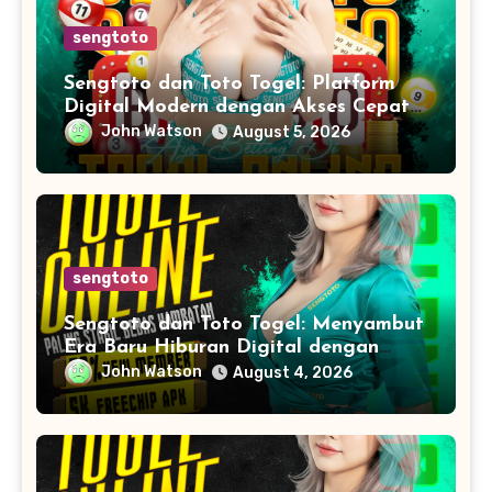
sengtoto
Sengtoto dan Toto Togel: Platform
Digital Modern dengan Akses Cepat
dan Fitur Lengkap
John Watson
August 5, 2026
sengtoto
Sengtoto dan Toto Togel: Menyambut
Era Baru Hiburan Digital dengan
Inovasi dan Kemudahan Akses
John Watson
August 4, 2026