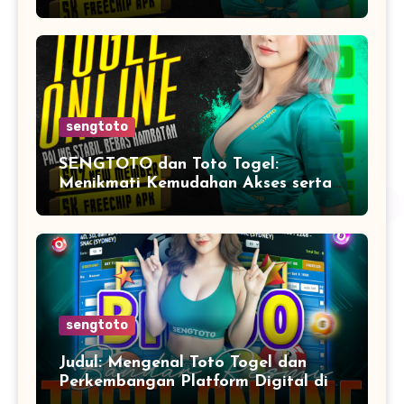
Digital dengan Inovasi dan
Kemudahan Akses
sengtoto
SENGTOTO dan Toto Togel:
Menikmati Kemudahan Akses serta
Inovasi Platform Digital yang
Semakin Modern
sengtoto
Judul: Mengenal Toto Togel dan
Perkembangan Platform Digital di
Era Modern