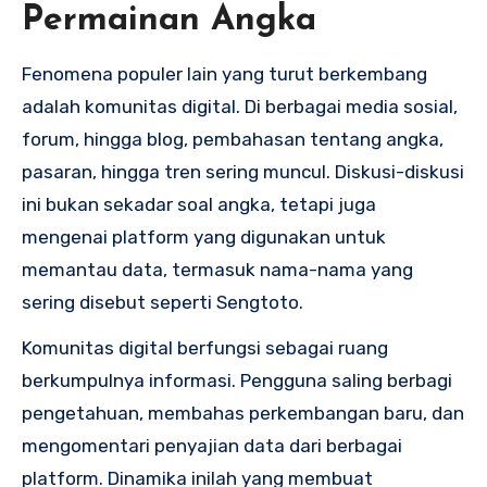
Permainan Angka
Fenomena populer lain yang turut berkembang
adalah komunitas digital. Di berbagai media sosial,
forum, hingga blog, pembahasan tentang angka,
pasaran, hingga tren sering muncul. Diskusi-diskusi
ini bukan sekadar soal angka, tetapi juga
mengenai platform yang digunakan untuk
memantau data, termasuk nama-nama yang
sering disebut seperti Sengtoto.
Komunitas digital berfungsi sebagai ruang
berkumpulnya informasi. Pengguna saling berbagi
pengetahuan, membahas perkembangan baru, dan
mengomentari penyajian data dari berbagai
platform. Dinamika inilah yang membuat