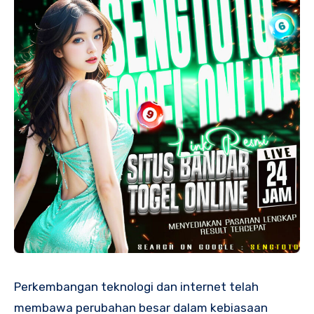
Perkembangan teknologi dan internet telah
membawa perubahan besar dalam kebiasaan