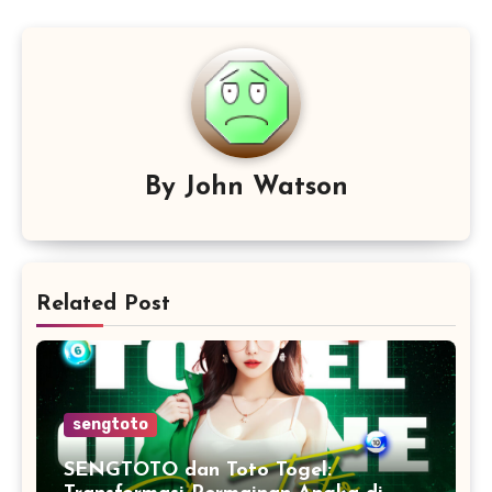
By
John Watson
Related Post
sengtoto
SENGTOTO dan Toto Togel: