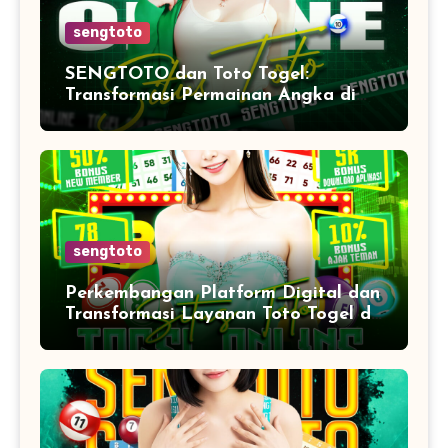
sengtoto
SENGTOTO dan Toto Togel:
Transformasi Permainan Angka di
Tengah Era Digital
sengtoto
Perkembangan Platform Digital dan
Transformasi Layanan Toto Togel di
Era Modern