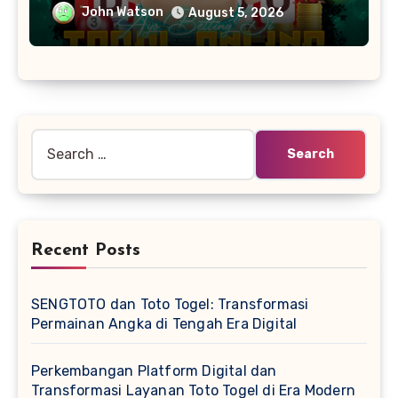
dan Fitur Lengkap
John Watson
August 5, 2026
Search
for:
Recent Posts
SENGTOTO dan Toto Togel: Transformasi
Permainan Angka di Tengah Era Digital
Perkembangan Platform Digital dan
Transformasi Layanan Toto Togel di Era Modern