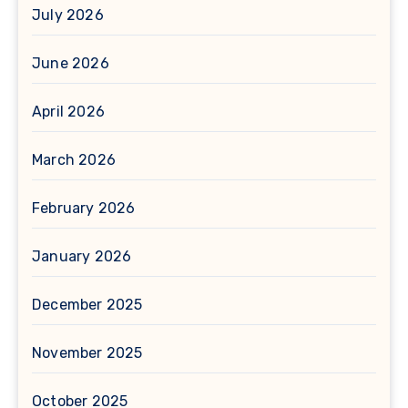
July 2026
June 2026
April 2026
March 2026
February 2026
January 2026
December 2025
November 2025
October 2025