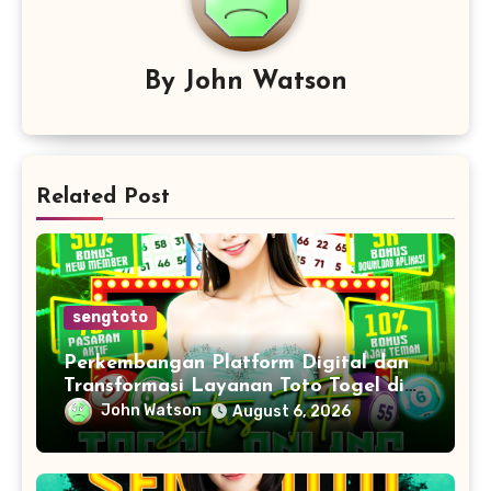
By
John Watson
Related Post
sengtoto
Perkembangan Platform Digital dan
Transformasi Layanan Toto Togel di
Era Modern
John Watson
August 6, 2026