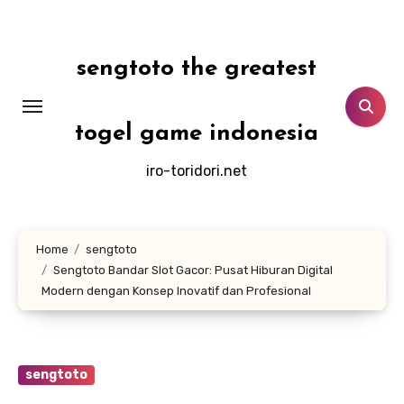
Skip
to
content
sengtoto the greatest
togel game indonesia
iro-toridori.net
Home
sengtoto
Sengtoto Bandar Slot Gacor: Pusat Hiburan Digital
Modern dengan Konsep Inovatif dan Profesional
sengtoto