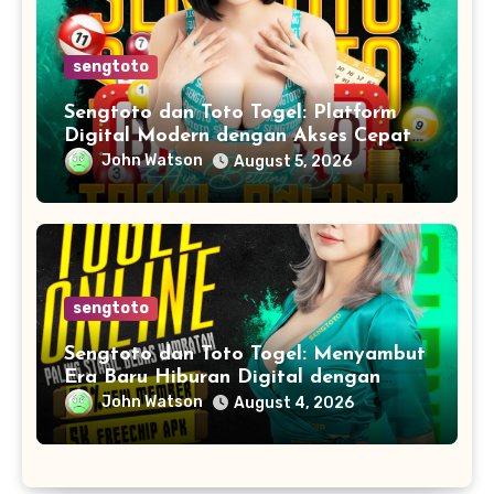
sengtoto
Sengtoto dan Toto Togel: Platform
Digital Modern dengan Akses Cepat
dan Fitur Lengkap
John Watson
August 5, 2026
sengtoto
Sengtoto dan Toto Togel: Menyambut
Era Baru Hiburan Digital dengan
Inovasi dan Kemudahan Akses
John Watson
August 4, 2026