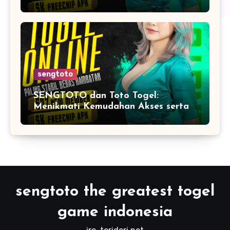
Digital dengan Inovasi dan
Kemudahan Akses
sengtoto
SENGTOTO dan Toto Togel:
Menikmati Kemudahan Akses serta
Inovasi Platform Digital yang
Semakin Modern
sengtoto the greatest togel
game indonesia