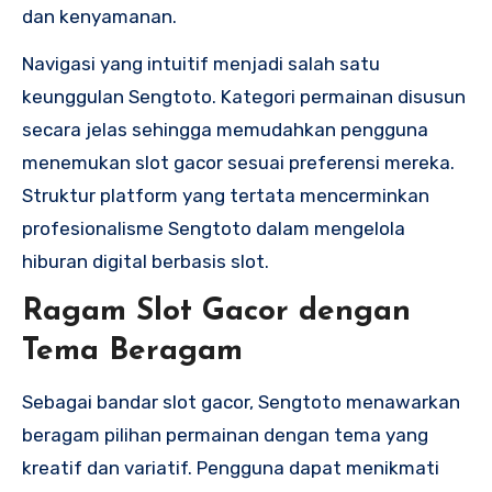
dan kenyamanan.
Navigasi yang intuitif menjadi salah satu
keunggulan Sengtoto. Kategori permainan disusun
secara jelas sehingga memudahkan pengguna
menemukan slot gacor sesuai preferensi mereka.
Struktur platform yang tertata mencerminkan
profesionalisme Sengtoto dalam mengelola
hiburan digital berbasis slot.
Ragam Slot Gacor dengan
Tema Beragam
Sebagai bandar slot gacor, Sengtoto menawarkan
beragam pilihan permainan dengan tema yang
kreatif dan variatif. Pengguna dapat menikmati