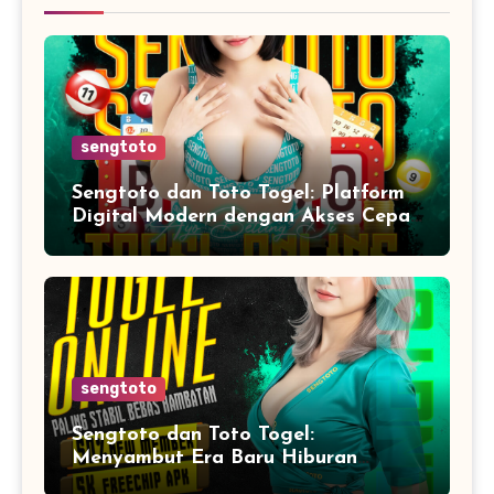
sengtoto
Sengtoto dan Toto Togel: Platform
Digital Modern dengan Akses Cepat
dan Fitur Lengkap
sengtoto
Sengtoto dan Toto Togel:
Menyambut Era Baru Hiburan
Digital dengan Inovasi dan