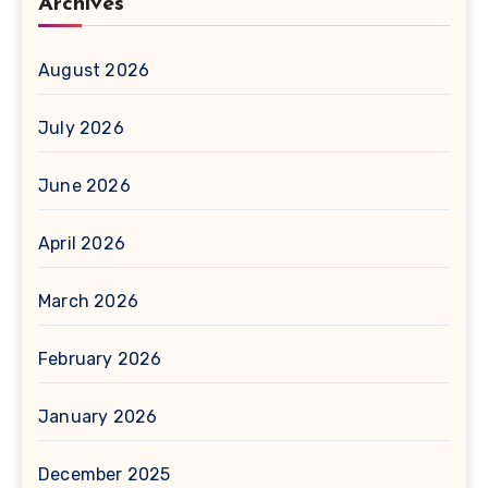
Archives
August 2026
July 2026
June 2026
April 2026
March 2026
February 2026
January 2026
December 2025