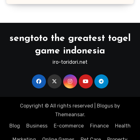
sengtoto the greatest togel
game indonesia
iro-toridori.net
Copyright © All rights reserved
|
Blogus
by
Themeansar
.
Blog
Business
E-commerce
Finance
Health
Marketing
Online Games
Pet Care
Property