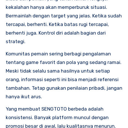
kekalahan hanya akan memperburuk situasi.
Bermainlah dengan target yang jelas. Ketika sudah
tercapai, berhenti. Ketika batas rugi tercapai,
berhenti juga. Kontrol diri adalah bagian dari
strategi.
Komunitas pemain sering berbagi pengalaman
tentang game favorit dan pola yang sedang ramai.
Meski tidak selalu sama hasilnya untuk setiap
orang, informasi seperti ini bisa menjadi referensi
tambahan. Tetap gunakan penilaian pribadi, jangan
hanya ikut arus.
Yang membuat SENGTOTO berbeda adalah
konsistensi. Banyak platform muncul dengan
promosi besar di awal, lalu kualitasnya menurun.