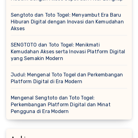
Sengtoto dan Toto Togel: Menyambut Era Baru
Hiburan Digital dengan Inovasi dan Kemudahan
Akses
SENGTOTO dan Toto Togel: Menikmati
Kemudahan Akses serta Inovasi Platform Digital
yang Semakin Modern
Judul: Mengenal Toto Togel dan Perkembangan
Platform Digital di Era Modern
Mengenal Sengtoto dan Toto Togel:
Perkembangan Platform Digital dan Minat
Pengguna di Era Modern