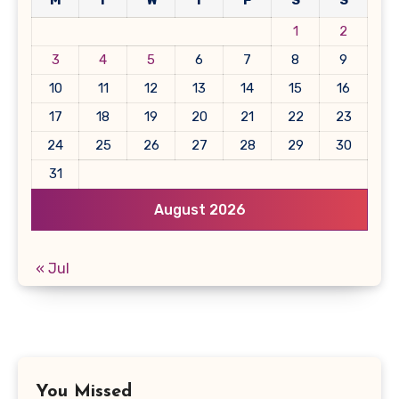
1
2
3
4
5
6
7
8
9
10
11
12
13
14
15
16
17
18
19
20
21
22
23
24
25
26
27
28
29
30
31
August 2026
« Jul
You Missed