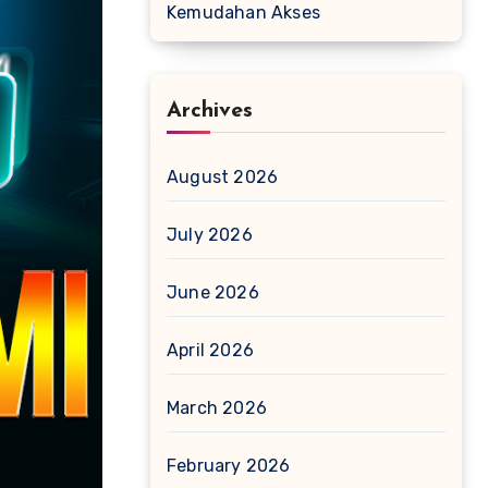
Kemudahan Akses
Archives
August 2026
July 2026
June 2026
April 2026
March 2026
February 2026