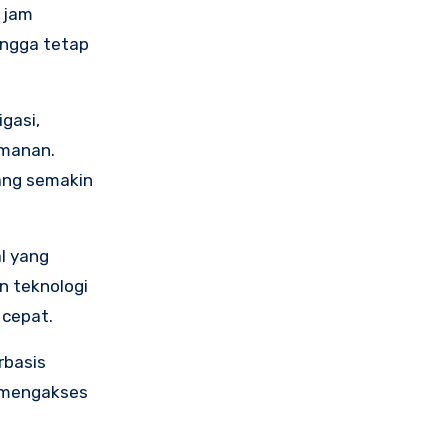
 jam
ingga tetap
gasi,
amanan.
ang semakin
l yang
n teknologi
 cepat.
rbasis
 mengakses