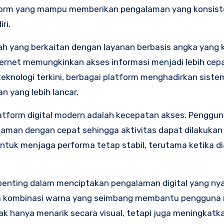
atform yang mampu memberikan pengalaman yang konsist
ri.
tilah yang berkaitan dengan layanan berbasis angka yang k
rnet memungkinkan akses informasi menjadi lebih cepat
knologi terkini, berbagai platform menghadirkan siste
 yang lebih lancar.
atform digital modern adalah kecepatan akses. Penggu
man dengan cepat sehingga aktivitas dapat dilakukan
 untuk menjaga performa tetap stabil, terutama ketika d
n penting dalam menciptakan pengalaman digital yang ny
serta kombinasi warna yang seimbang membantu penggun
dak hanya menarik secara visual, tetapi juga meningkatk