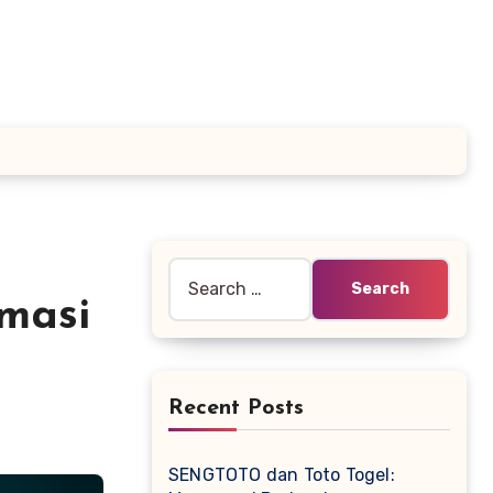
Search
for:
masi
Recent Posts
SENGTOTO dan Toto Togel: