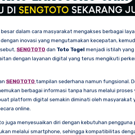
besar dalam cara masyarakat mengakses berbagai lay
adir dengan inovasi yang mengutamakan kecepatan, kemu
rsebut,
SENGTOTO
dan
Toto Togel
menjadi istilah yang
aitan dengan layanan digital yang terus mengikuti per
kan
SENGTOTO
tampilan sederhana namun fungsional. D
ukan berbagai informasi tanpa harus melalui proses 
uat platform digital semakin diminati oleh masyarakat 
cara online.
o juga menyesuaikan diri dengan kebutuhan pengguna 
ilakukan melalui smartphone, sehingga kompatibilitas den