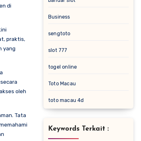
bandar slot
en di
Business
ini
sengtoto
, praktis,
m yang
slot 777
togel online
na
 secara
Toto Macau
iakses oleh
toto macau 4d
aman. Tata
a memahami
Keywords Terkait :
an