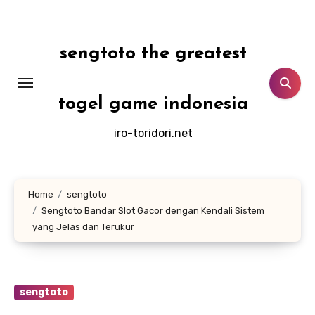
Skip
to
content
sengtoto the greatest
togel game indonesia
iro-toridori.net
Home
sengtoto
Sengtoto Bandar Slot Gacor dengan Kendali Sistem
yang Jelas dan Terukur
sengtoto