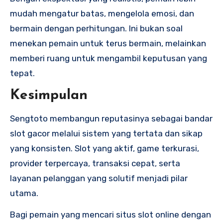
mudah mengatur batas, mengelola emosi, dan
bermain dengan perhitungan. Ini bukan soal
menekan pemain untuk terus bermain, melainkan
memberi ruang untuk mengambil keputusan yang
tepat.
Kesimpulan
Sengtoto membangun reputasinya sebagai bandar
slot gacor melalui sistem yang tertata dan sikap
yang konsisten. Slot yang aktif, game terkurasi,
provider terpercaya, transaksi cepat, serta
layanan pelanggan yang solutif menjadi pilar
utama.
Bagi pemain yang mencari situs slot online dengan