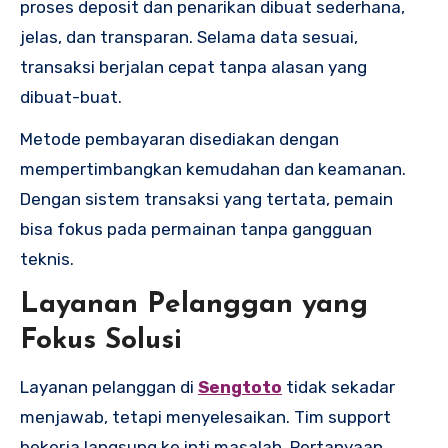
proses deposit dan penarikan dibuat sederhana,
jelas, dan transparan. Selama data sesuai,
transaksi berjalan cepat tanpa alasan yang
dibuat-buat.
Metode pembayaran disediakan dengan
mempertimbangkan kemudahan dan keamanan.
Dengan sistem transaksi yang tertata, pemain
bisa fokus pada permainan tanpa gangguan
teknis.
Layanan Pelanggan yang
Fokus Solusi
Layanan pelanggan di
Sengtoto
tidak sekadar
menjawab, tetapi menyelesaikan. Tim support
bekerja langsung ke inti masalah. Pertanyaan