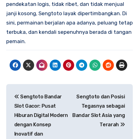
pendekatan logis, tidak ribet, dan tidak menjual
janji kosong, Sengtoto layak dipertimbangkan. Di
sini, permainan berjalan apa adanya, peluang tetap
terbuka, dan kendali sepenuhnya berada di tangan
pemain.
Post
Sengtoto Bandar
Sengtoto dan Posisi
navigation
Slot Gacor: Pusat
Tegasnya sebagai
Hiburan Digital Modern
Bandar Slot Asia yang
dengan Konsep
Terarah
Inovatif dan