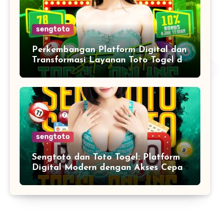
sengtoto
Perkembangan Platform Digital dan
Transformasi Layanan Toto Togel di
Era Modern
sengtoto
Sengtoto dan Toto Togel: Platform
Digital Modern dengan Akses Cepat
dan Fitur Lengkap