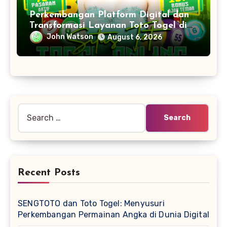
Perkembangan Platform Digital dan
Transformasi Layanan Toto Togel di
Era Modern
John Watson
August 6, 2026
Search
for:
Recent Posts
SENGTOTO dan Toto Togel: Menyusuri
Perkembangan Permainan Angka di Dunia Digital