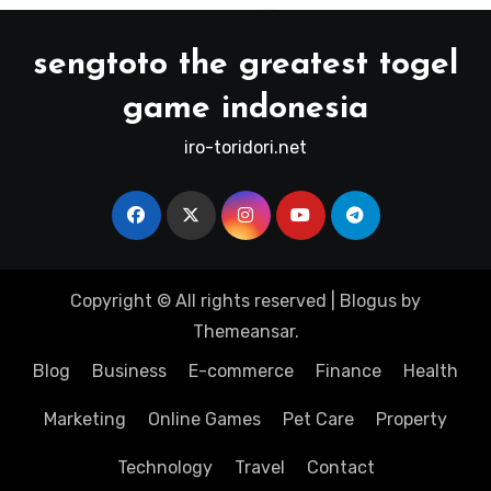
sengtoto the greatest togel
game indonesia
iro-toridori.net
Copyright © All rights reserved
|
Blogus
by
Themeansar
.
Blog
Business
E-commerce
Finance
Health
Marketing
Online Games
Pet Care
Property
Technology
Travel
Contact