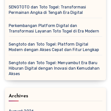
SENGTOTO dan Toto Togel: Transformasi
Permainan Angka di Tengah Era Digital
Perkembangan Platform Digital dan
Transformasi Layanan Toto Togel di Era Modern
Sengtoto dan Toto Togel: Platform Digital
Modern dengan Akses Cepat dan Fitur Lengkap
Sengtoto dan Toto Togel: Menyambut Era Baru
Hiburan Digital dengan Inovasi dan Kemudahan
Akses
Archives