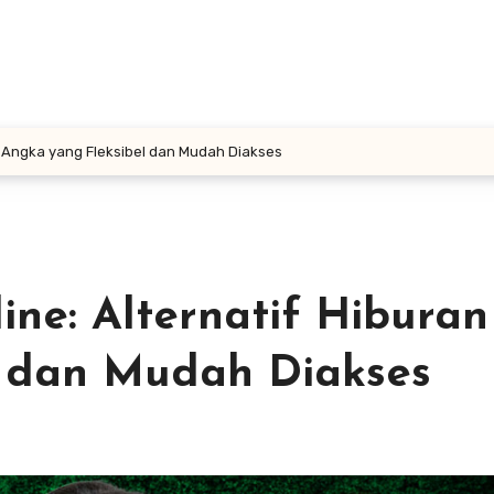
n Angka yang Fleksibel dan Mudah Diakses
e: Alternatif Hiburan
l dan Mudah Diakses