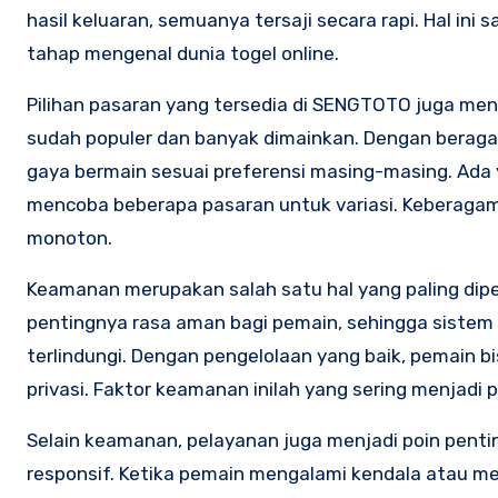
hasil keluaran, semuanya tersaji secara rapi. Hal i
tahap mengenal dunia togel online.
Pilihan pasaran yang tersedia di SENGTOTO juga menj
sudah populer dan banyak dimainkan. Dengan berag
gaya bermain sesuai preferensi masing-masing. Ada 
mencoba beberapa pasaran untuk variasi. Keberagam
monoton.
Keamanan merupakan salah satu hal yang paling di
pentingnya rasa aman bagi pemain, sehingga sistem
terlindungi. Dengan pengelolaan yang baik, pemain bi
privasi. Faktor keamanan inilah yang sering menjadi
Selain keamanan, pelayanan juga menjadi poin penti
responsif. Ketika pemain mengalami kendala atau me