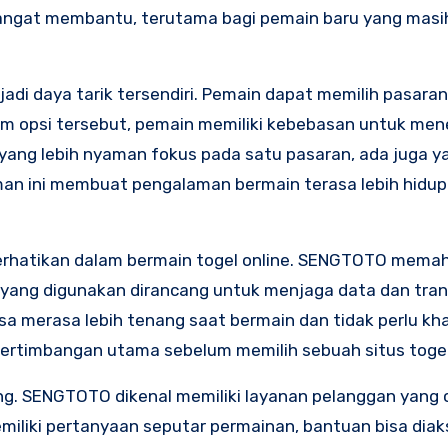
ni sangat membantu, terutama bagi pemain baru yang mas
adi daya tarik tersendiri. Pemain dapat memilih pasaran
am opsi tersebut, pemain memiliki kebebasan untuk me
yang lebih nyaman fokus pada satu pasaran, ada juga 
an ini membuat pengalaman bermain terasa lebih hidup
perhatikan dalam bermain togel online. SENGTOTO mema
 yang digunakan dirancang untuk menjaga data dan tran
sa merasa lebih tenang saat bermain dan tidak perlu kh
 pertimbangan utama sebelum memilih sebuah situs togel
ng. SENGTOTO dikenal memiliki layanan pelanggan yang
miliki pertanyaan seputar permainan, bantuan bisa dia