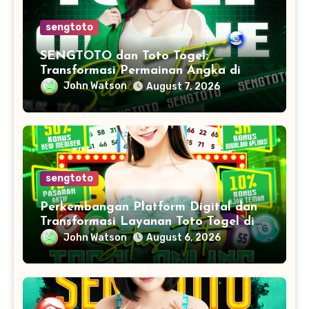
sengtoto
SENGTOTO dan Toto Togel:
Transformasi Permainan Angka di
Tengah Era Digital
John Watson
August 7, 2026
sengtoto
Perkembangan Platform Digital dan
Transformasi Layanan Toto Togel di
Era Modern
John Watson
August 6, 2026