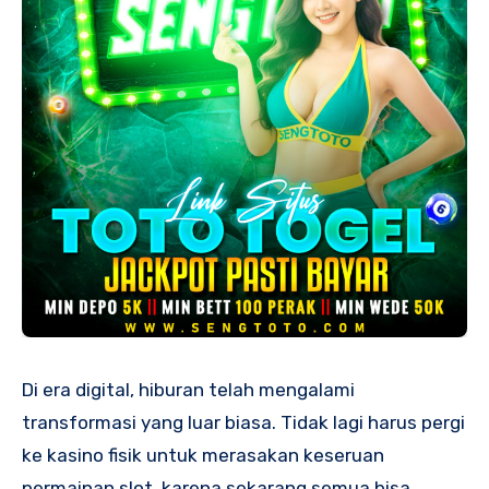
Di era digital, hiburan telah mengalami
transformasi yang luar biasa. Tidak lagi harus pergi
ke kasino fisik untuk merasakan keseruan
permainan slot, karena sekarang semua bisa