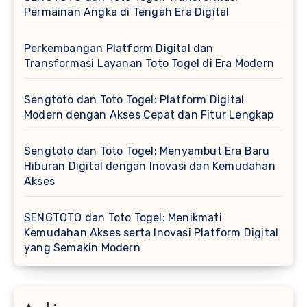
Permainan Angka di Tengah Era Digital
Perkembangan Platform Digital dan
Transformasi Layanan Toto Togel di Era Modern
Sengtoto dan Toto Togel: Platform Digital
Modern dengan Akses Cepat dan Fitur Lengkap
Sengtoto dan Toto Togel: Menyambut Era Baru
Hiburan Digital dengan Inovasi dan Kemudahan
Akses
SENGTOTO dan Toto Togel: Menikmati
Kemudahan Akses serta Inovasi Platform Digital
yang Semakin Modern