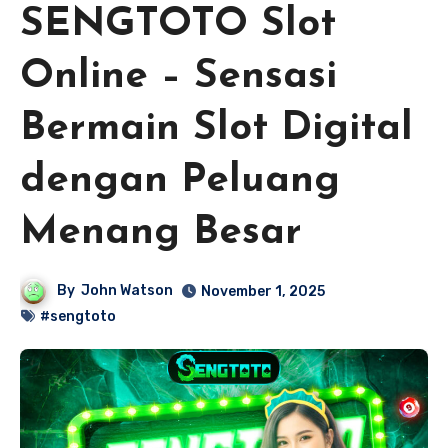
SENGTOTO Slot
Online – Sensasi
Bermain Slot Digital
dengan Peluang
Menang Besar
By
John Watson
November 1, 2025
#sengtoto