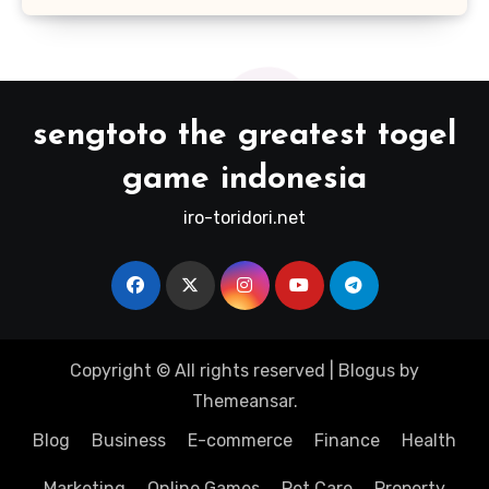
Kemudahan Akses
sengtoto the greatest togel
game indonesia
iro-toridori.net
Copyright © All rights reserved
|
Blogus
by
Themeansar
.
Blog
Business
E-commerce
Finance
Health
Marketing
Online Games
Pet Care
Property