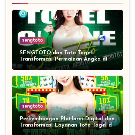
sengtoto
SENGTOTO dan Toto Togel:
Transformasi Permainan Angka di
Tengah Era Digital
sengtoto
Perkembangan Platform Digital dan
Transformasi Layanan Toto Togel di
Era Modern