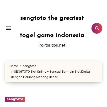
Skip
to
content
sengtoto the greatest
togel game indonesia
iro-toridori.net
Home
sengtoto
SENGTOTO Slot Online – Sensasi Bermain Slot Digital
dengan Peluang Menang Besar
sengtoto