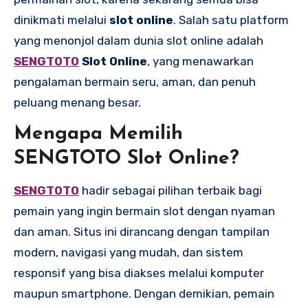
dinikmati melalui
slot online
. Salah satu platform
yang menonjol dalam dunia slot online adalah
SENGTOTO
Slot Online
, yang menawarkan
pengalaman bermain seru, aman, dan penuh
peluang menang besar.
Mengapa Memilih
SENGTOTO Slot Online?
SENGTOTO
hadir sebagai pilihan terbaik bagi
pemain yang ingin bermain slot dengan nyaman
dan aman. Situs ini dirancang dengan tampilan
modern, navigasi yang mudah, dan sistem
responsif yang bisa diakses melalui komputer
maupun smartphone. Dengan demikian, pemain