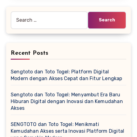
Search
for:
Recent Posts
Sengtoto dan Toto Togel: Platform Digital
Modern dengan Akses Cepat dan Fitur Lengkap
Sengtoto dan Toto Togel: Menyambut Era Baru
Hiburan Digital dengan Inovasi dan Kemudahan
Akses
SENGTOTO dan Toto Togel: Menikmati
Kemudahan Akses serta Inovasi Platform Digital