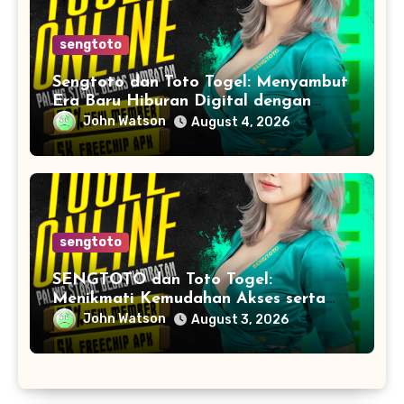
sengtoto
Sengtoto dan Toto Togel: Menyambut
Era Baru Hiburan Digital dengan
Inovasi dan Kemudahan Akses
John Watson
August 4, 2026
sengtoto
SENGTOTO dan Toto Togel:
Menikmati Kemudahan Akses serta
Inovasi Platform Digital yang
John Watson
August 3, 2026
Semakin Modern