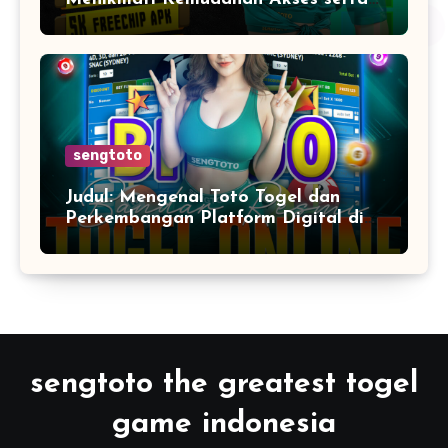
Inovasi Platform Digital yang
Semakin Modern
sengtoto
Judul: Mengenal Toto Togel dan
Perkembangan Platform Digital di
Era Modern
sengtoto the greatest togel
game indonesia