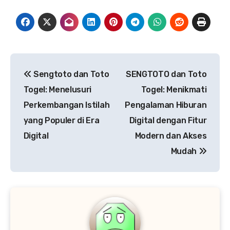
Post
Sengtoto dan Toto
SENGTOTO dan Toto
navigation
Togel: Menelusuri
Togel: Menikmati
Perkembangan Istilah
Pengalaman Hiburan
yang Populer di Era
Digital dengan Fitur
Digital
Modern dan Akses
Mudah