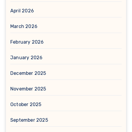
April 2026
March 2026
February 2026
January 2026
December 2025
November 2025
October 2025
September 2025