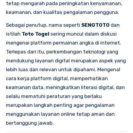
tetap mengarah pada peningkatan kenyamanan,
keamanan, dan kualitas pengalaman pengguna.
Sebagai penutup, nama seperti
SENGTOTO
dan
istilah
Toto Togel
sering muncul dalam diskusi
mengenai platform permainan angka di internet.
Terlepas dari itu, perkembangan teknologi yang
mendukung layanan digital merupakan aspek yang
lebih luas dan relevan untuk dipahami. Mengenal
cara kerja platform digital, memperhatikan
keamanan data, meningkatkan literasi digital, dan
selalu mematuhi peraturan yang berlaku
merupakan langkah penting agar pengalaman
menggunakan layanan online tetap aman dan
bertanggung jawab.