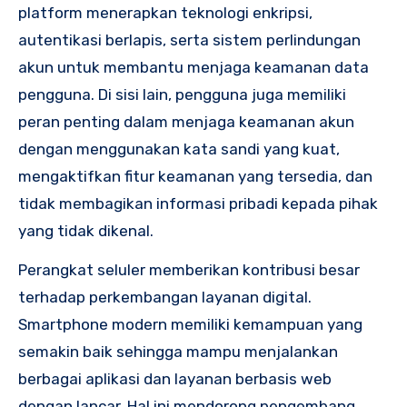
platform menerapkan teknologi enkripsi,
autentikasi berlapis, serta sistem perlindungan
akun untuk membantu menjaga keamanan data
pengguna. Di sisi lain, pengguna juga memiliki
peran penting dalam menjaga keamanan akun
dengan menggunakan kata sandi yang kuat,
mengaktifkan fitur keamanan yang tersedia, dan
tidak membagikan informasi pribadi kepada pihak
yang tidak dikenal.
Perangkat seluler memberikan kontribusi besar
terhadap perkembangan layanan digital.
Smartphone modern memiliki kemampuan yang
semakin baik sehingga mampu menjalankan
berbagai aplikasi dan layanan berbasis web
dengan lancar. Hal ini mendorong pengembang