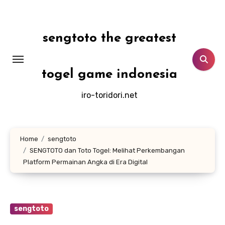
Skip
to
content
sengtoto the greatest
togel game indonesia
iro-toridori.net
Home
sengtoto
SENGTOTO dan Toto Togel: Melihat Perkembangan
Platform Permainan Angka di Era Digital
sengtoto