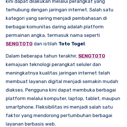
kini dapat dilakukan melalui perangkat yang
terhubung dengan jaringan internet. Salah satu
kategori yang sering menjadi pembahasan di
berbagai komunitas daring adalah platform
permainan angka, termasuk nama seperti
SENGTOTO
dan istilah
Toto Togel
.
Dalam beberapa tahun terakhir,
SENGTOTO
kemajuan teknologi perangkat seluler dan
meningkatnya kualitas jaringan internet telah
membuat layanan digital menjadi semakin mudah
diakses. Pengguna kini dapat membuka berbagai
platform melalui komputer, laptop, tablet, maupun
smartphone. Fleksibilitas ini menjadi salah satu
faktor yang mendorong pertumbuhan berbagai
layanan berbasis web.