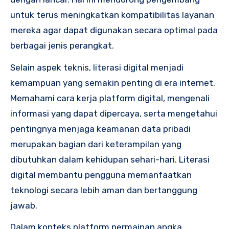
untuk terus meningkatkan kompatibilitas layanan
mereka agar dapat digunakan secara optimal pada
berbagai jenis perangkat.
Selain aspek teknis, literasi digital menjadi
kemampuan yang semakin penting di era internet.
Memahami cara kerja platform digital, mengenali
informasi yang dapat dipercaya, serta mengetahui
pentingnya menjaga keamanan data pribadi
merupakan bagian dari keterampilan yang
dibutuhkan dalam kehidupan sehari-hari. Literasi
digital membantu pengguna memanfaatkan
teknologi secara lebih aman dan bertanggung
jawab.
Dalam konteks platform permainan angka,