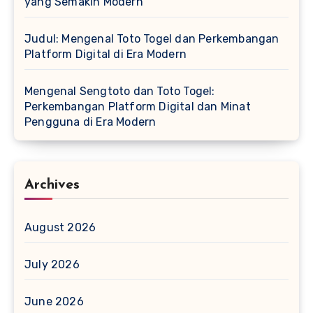
yang Semakin Modern
Judul: Mengenal Toto Togel dan Perkembangan
Platform Digital di Era Modern
Mengenal Sengtoto dan Toto Togel:
Perkembangan Platform Digital dan Minat
Pengguna di Era Modern
Archives
August 2026
July 2026
June 2026