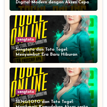
Digital Modern dengan Akses Cepat
dan Fitur Lengkap
sengtoto
Sengtoto dan Toto Togel:
Menyambut Era Baru Hiburan
Digital dengan Inovasi dan
Kemudahan Akses
sengtoto
SENGTOTO dan Toto Togel:
Menikmati Kemudahan Akses serta