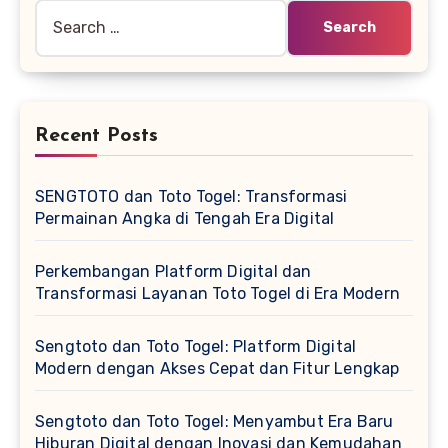
Search
for:
Recent Posts
SENGTOTO dan Toto Togel: Transformasi
Permainan Angka di Tengah Era Digital
Perkembangan Platform Digital dan
Transformasi Layanan Toto Togel di Era Modern
Sengtoto dan Toto Togel: Platform Digital
Modern dengan Akses Cepat dan Fitur Lengkap
Sengtoto dan Toto Togel: Menyambut Era Baru
Hiburan Digital dengan Inovasi dan Kemudahan