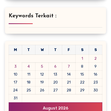
Keywords Terkait :
M
T
W
T
F
S
S
1
2
3
4
5
6
7
8
9
10
11
12
13
14
15
16
17
18
19
20
21
22
23
24
25
26
27
28
29
30
31
August 2026