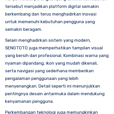
tersebut menjadikan platform digital semakin
berkembang dan terus menghadirkan inovasi
untuk memenuhi kebutuhan pengguna yang
semakin beragam.
Selain menghadirkan sistem yang modern,
SENGTOTO juga memperhatikan tampilan visual
yang bersih dan profesional. Kombinasi warna yang
nyaman dipandang, ikon yang mudah dikenali,
serta navigasi yang sederhana memberikan
pengalaman penggunaan yang lebih
menyenangkan. Detail seperti ini menunjukkan
pentingnya desain antarmuka dalam mendukung
kenyamanan pengguna.
Perkembangan teknologi juga memungkinkan