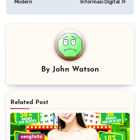
Modern
Informasi Digital
By
John Watson
Related Post
sengtoto