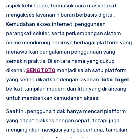
aspek kehidupan, termasuk cara masyarakat
mengakses layanan hiburan berbasis digital.
Kemudahan akses internet, penggunaan
perangkat seluler, serta perkembangan sistem
online mendorong hadirnya berbagai platform yang
menawarkan pengalaman penggunaan yang
semakin praktis. Di antara nama yang cukup
dikenal,
SENGTOTO
menjadi salah satu platform
yang sering dikaitkan dengan layanan
Toto Togel
berkat tampilan modern dan fitur yang dirancang
untuk memberikan kemudahan akses.
Saat ini, pengguna tidak hanya mencari platform
yang dapat diakses dengan cepat, tetapi juga
menginginkan navigasi yang sederhana, tampilan