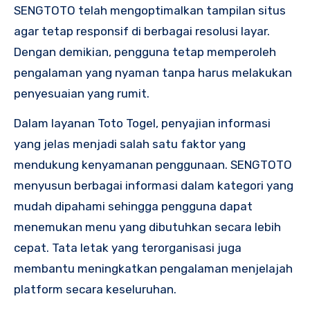
SENGTOTO telah mengoptimalkan tampilan situs
agar tetap responsif di berbagai resolusi layar.
Dengan demikian, pengguna tetap memperoleh
pengalaman yang nyaman tanpa harus melakukan
penyesuaian yang rumit.
Dalam layanan Toto Togel, penyajian informasi
yang jelas menjadi salah satu faktor yang
mendukung kenyamanan penggunaan. SENGTOTO
menyusun berbagai informasi dalam kategori yang
mudah dipahami sehingga pengguna dapat
menemukan menu yang dibutuhkan secara lebih
cepat. Tata letak yang terorganisasi juga
membantu meningkatkan pengalaman menjelajah
platform secara keseluruhan.