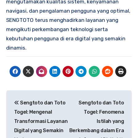
mengutamakan kualitas sistem, kenyamanan
navigasi, dan pengalaman pengguna yang optimal,
SENGTOTO terus menghadirkan layanan yang
mengikuti perkembangan teknologi serta
kebutuhan pengguna di era digital yang semakin
dinamis.
Post
Sengtoto dan Toto
Sengtoto dan Toto
navigation
Togel: Mengenal
Togel: Fenomena
Transformasi Layanan
Istilah yang
Digital yang Semakin
Berkembang dalam Era