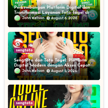
Perkembangan Platform Digital dan
Transformasi Layanan Toto Togel di
Era Modern
John Watson
August 6, 2026
sengtoto
Sengtoto dan Toto Togel: Platform
Digital Modern dengan Akses Cepat
dan Fitur Lengkap
John Watson
August 5, 2026
sengtoto