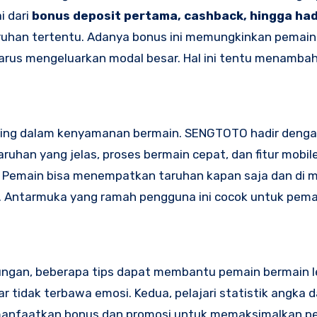
i dari
bonus deposit pertama, cashback, hingga ha
ruhan tertentu. Adanya bonus ini memungkinkan pemai
harus mengeluarkan modal besar. Hal ini tentu menamba
enting dalam kenyamanan bermain. SENGTOTO hadir deng
han yang jelas, proses bermain cepat, dan fitur mobile
Pemain bisa menempatkan taruhan kapan saja dan di m
at. Antarmuka yang ramah pengguna ini cocok untuk pema
ngan, beberapa tips dapat membantu pemain bermain le
 tidak terbawa emosi. Kedua, pelajari statistik angka 
a, manfaatkan bonus dan promosi untuk memaksimalkan p