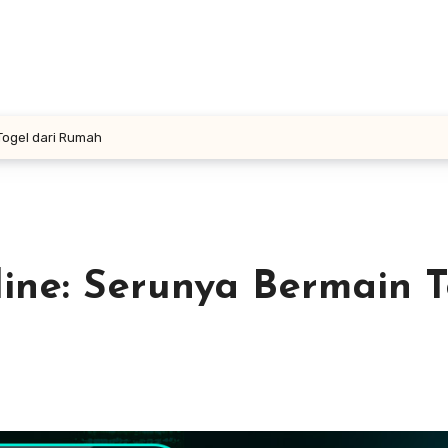
Togel dari Rumah
ne: Serunya Bermain T