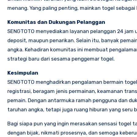
menang. Yang paling penting, mainkan togel sebagai 
Komunitas dan Dukungan Pelanggan
SENGTOTO menyediakan layanan pelanggan 24 jam u
deposit, maupun penarikan. Selain itu, banyak pemain
angka. Kehadiran komunitas ini membuat pengalaman
strategi baru dari sesama penggemar togel.
Kesimpulan
SENGTOTO menghadirkan pengalaman bermain togel o
registrasi, beragam jenis permainan, keamanan tra
pemain. Dengan antarmuka ramah pengguna dan du
taruhan angka, tetapi juga ruang hiburan yang seru b
Bagi siapa pun yang ingin merasakan sensasi togel t
dengan bijak, nikmati prosesnya, dan semoga keberu