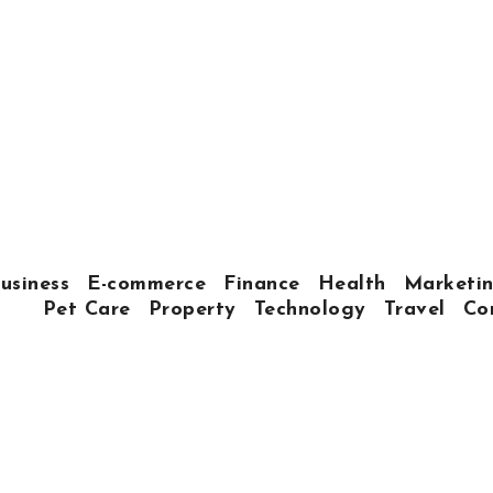
usiness
E-commerce
Finance
Health
Marketi
Pet Care
Property
Technology
Travel
Co