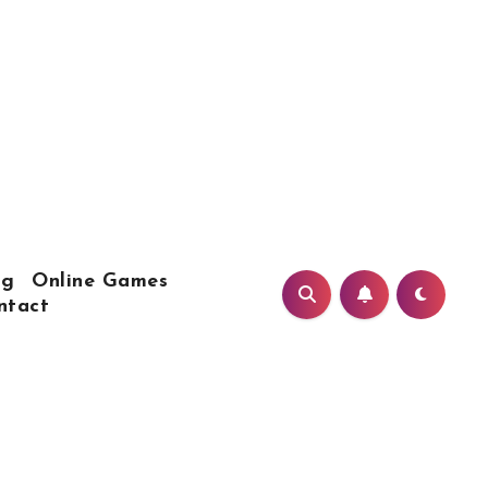
ng
Online Games
ntact