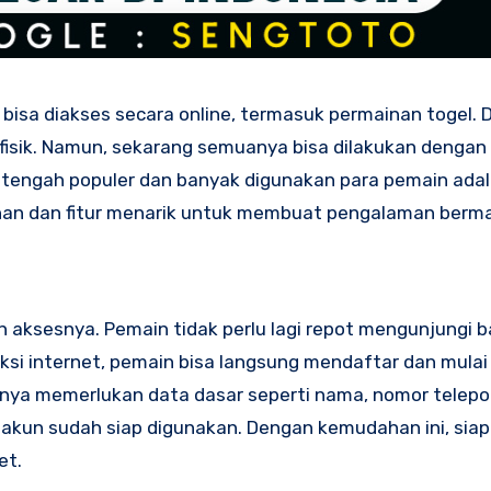
n bisa diakses secara online, termasuk permainan togel. 
s fisik. Namun, sekarang semuanya bisa dilakukan denga
ng tengah populer dan banyak digunakan para pemain ada
han dan fitur menarik untuk membuat pengalaman berma
sesnya. Pemain tidak perlu lagi repot mengunjungi ban
si internet, pemain bisa langsung mendaftar dan mulai
anya memerlukan data dasar seperti nama, nomor telepo
 akun sudah siap digunakan. Dengan kemudahan ini, siap
et.