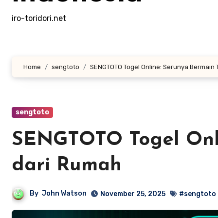
iro-toridori.net
Home
sengtoto
SENGTOTO Togel Online: Serunya Bermain 
sengtoto
SENGTOTO Togel Onli
dari Rumah
By
John Watson
November 25, 2025
#sengtoto