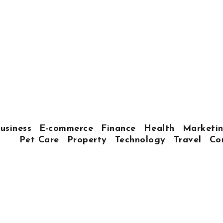
usiness
E-commerce
Finance
Health
Marketi
Pet Care
Property
Technology
Travel
Co