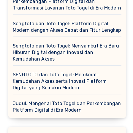
Perkembangan Platform Digital dan
Transformasi Layanan Toto Togel di Era Modern
Sengtoto dan Toto Togel: Platform Digital
Modern dengan Akses Cepat dan Fitur Lengkap
Sengtoto dan Toto Togel: Menyambut Era Baru
Hiburan Digital dengan Inovasi dan
Kemudahan Akses
SENGTOTO dan Toto Togel: Menikmati
Kemudahan Akses serta Inovasi Platform
Digital yang Semakin Modern
Judul: Mengenal Toto Togel dan Perkembangan
Platform Digital di Era Modern