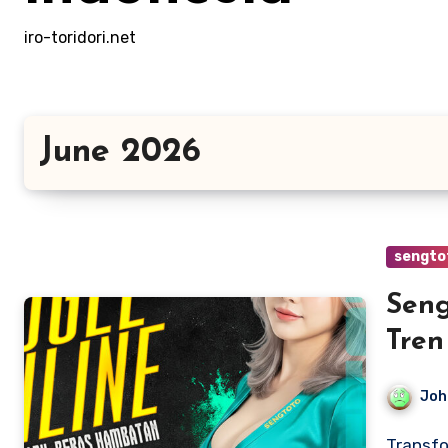
iro-toridori.net
June 2026
sengto
Seng
Tren
Sema
Joh
Transformasi digital telah menghadirkan perubahan besar