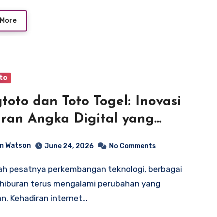
 More
to
toto dan Toto Togel: Inovasi
ran Angka Digital yang
kin Populer di Kalangan
n Watson
June 24, 2026
No Comments
ern
hiburan terus mengalami perubahan yang
kan. Kehadiran internet…