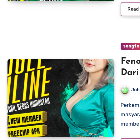
Read
sengto
Feno
Dari
hing
Joh
Onli
Perkembangan teknologi internet telah mengubah cara
masyara
memben