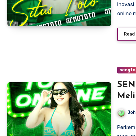
inovasi
online
Read
sengto
SENG
Meli
Perm
Joh
Perkembangan teknologi digital telah mengubah cara