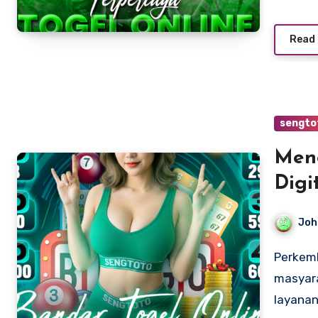
Read
sengto
Meng
Digi
Perk
Joh
Bali
Perkembangan teknologi digital telah mengubah cara
masyar
layanan