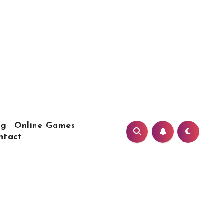
ng
Online Games
ntact