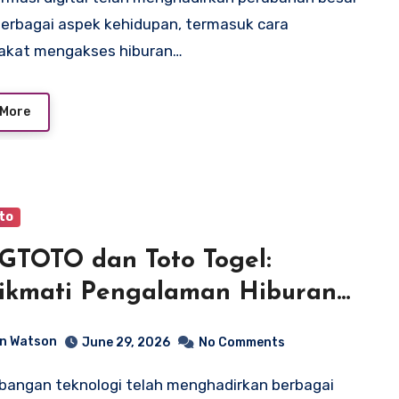
erbagai aspek kehidupan, termasuk cara
akat mengakses hiburan…
 More
to
TOTO dan Toto Togel:
ikmati Pengalaman Hiburan
tal dengan Fitur Modern dan
n Watson
June 29, 2026
No Comments
es Mudah