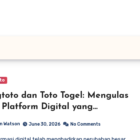
to
toto dan Toto Togel: Mengulas
 Platform Digital yang
kin Populer di Era Modern
n Watson
June 30, 2026
No Comments