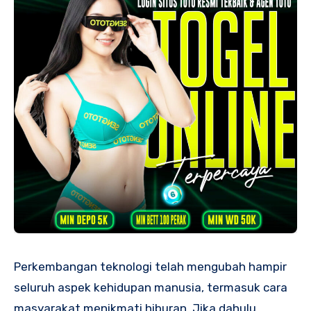
Perkembangan teknologi telah mengubah hampir
seluruh aspek kehidupan manusia, termasuk cara
masyarakat menikmati hiburan. Jika dahulu