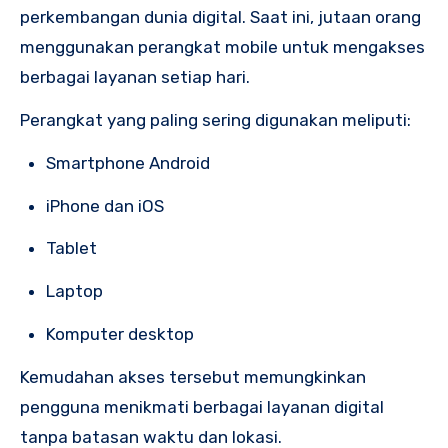
perkembangan dunia digital. Saat ini, jutaan orang
menggunakan perangkat mobile untuk mengakses
berbagai layanan setiap hari.
Perangkat yang paling sering digunakan meliputi:
Smartphone Android
iPhone dan iOS
Tablet
Laptop
Komputer desktop
Kemudahan akses tersebut memungkinkan
pengguna menikmati berbagai layanan digital
tanpa batasan waktu dan lokasi.