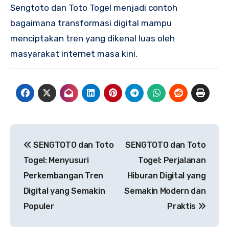
Sengtoto dan Toto Togel menjadi contoh
bagaimana transformasi digital mampu
menciptakan tren yang dikenal luas oleh
masyarakat internet masa kini.
Post
SENGTOTO dan Toto
SENGTOTO dan Toto
navigation
Togel: Menyusuri
Togel: Perjalanan
Perkembangan Tren
Hiburan Digital yang
Digital yang Semakin
Semakin Modern dan
Populer
Praktis