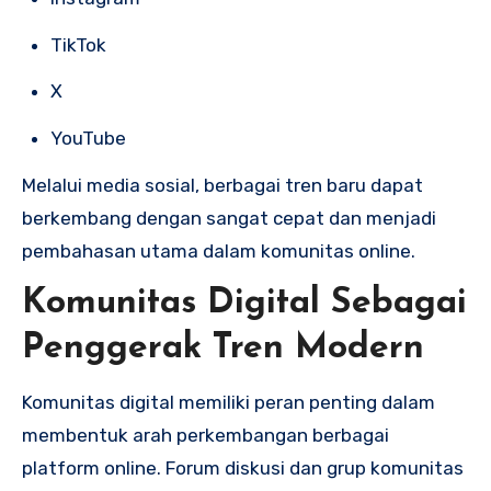
TikTok
X
YouTube
Melalui media sosial, berbagai tren baru dapat
berkembang dengan sangat cepat dan menjadi
pembahasan utama dalam komunitas online.
Komunitas Digital Sebagai
Penggerak Tren Modern
Komunitas digital memiliki peran penting dalam
membentuk arah perkembangan berbagai
platform online. Forum diskusi dan grup komunitas