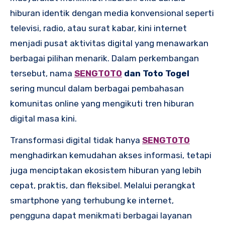
hiburan identik dengan media konvensional seperti
televisi, radio, atau surat kabar, kini internet
menjadi pusat aktivitas digital yang menawarkan
berbagai pilihan menarik. Dalam perkembangan
tersebut, nama
SENGTOTO
dan Toto Togel
sering muncul dalam berbagai pembahasan
komunitas online yang mengikuti tren hiburan
digital masa kini.
Transformasi digital tidak hanya
SENGTOTO
menghadirkan kemudahan akses informasi, tetapi
juga menciptakan ekosistem hiburan yang lebih
cepat, praktis, dan fleksibel. Melalui perangkat
smartphone yang terhubung ke internet,
pengguna dapat menikmati berbagai layanan