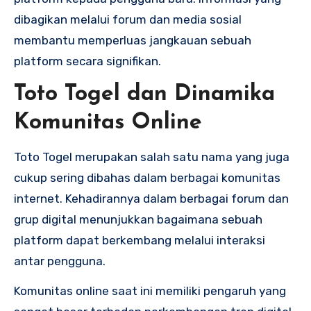
dibagikan melalui forum dan media sosial
membantu memperluas jangkauan sebuah
platform secara signifikan.
Toto Togel dan Dinamika
Komunitas Online
Toto Togel merupakan salah satu nama yang juga
cukup sering dibahas dalam berbagai komunitas
internet. Kehadirannya dalam berbagai forum dan
grup digital menunjukkan bagaimana sebuah
platform dapat berkembang melalui interaksi
antar pengguna.
Komunitas online saat ini memiliki pengaruh yang