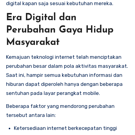
digital kapan saja sesuai kebutuhan mereka.
Era Digital dan
Perubahan Gaya Hidup
Masyarakat
Kemajuan teknologi internet telah menciptakan
perubahan besar dalam pola aktivitas masyarakat.
Saat ini, hampir semua kebutuhan informasi dan
hiburan dapat diperoleh hanya dengan beberapa
sentuhan pada layar perangkat mobile.
Beberapa faktor yang mendorong perubahan
tersebut antara lain:
Ketersediaan internet berkecepatan tinggi