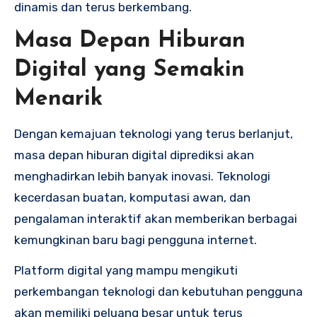
dinamis dan terus berkembang.
Masa Depan Hiburan
Digital yang Semakin
Menarik
Dengan kemajuan teknologi yang terus berlanjut,
masa depan hiburan digital diprediksi akan
menghadirkan lebih banyak inovasi. Teknologi
kecerdasan buatan, komputasi awan, dan
pengalaman interaktif akan memberikan berbagai
kemungkinan baru bagi pengguna internet.
Platform digital yang mampu mengikuti
perkembangan teknologi dan kebutuhan pengguna
akan memiliki peluang besar untuk terus