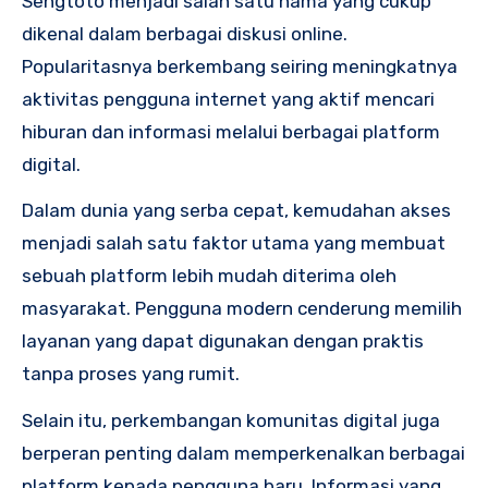
Sengtoto menjadi salah satu nama yang cukup
dikenal dalam berbagai diskusi online.
Popularitasnya berkembang seiring meningkatnya
aktivitas pengguna internet yang aktif mencari
hiburan dan informasi melalui berbagai platform
digital.
Dalam dunia yang serba cepat, kemudahan akses
menjadi salah satu faktor utama yang membuat
sebuah platform lebih mudah diterima oleh
masyarakat. Pengguna modern cenderung memilih
layanan yang dapat digunakan dengan praktis
tanpa proses yang rumit.
Selain itu, perkembangan komunitas digital juga
berperan penting dalam memperkenalkan berbagai
platform kepada pengguna baru. Informasi yang