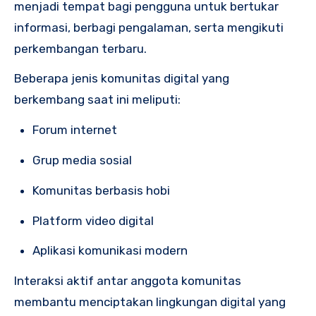
menjadi tempat bagi pengguna untuk bertukar
informasi, berbagi pengalaman, serta mengikuti
perkembangan terbaru.
Beberapa jenis komunitas digital yang
berkembang saat ini meliputi:
Forum internet
Grup media sosial
Komunitas berbasis hobi
Platform video digital
Aplikasi komunikasi modern
Interaksi aktif antar anggota komunitas
membantu menciptakan lingkungan digital yang