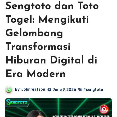
Sengtoto dan Toto
Togel: Mengikuti
Gelombang
Transformasi
Hiburan Digital di
Era Modern
By
John Watson
June 9, 2026
#sengtoto