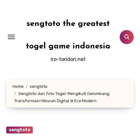
Skip
to
content
sengtoto the greatest
togel game indonesia
iro-toridori.net
Home
sengtoto
Sengtoto dan Toto Togel: Mengikuti Gelombang
Transformasi Hiburan Digital di Era Modern
sengtoto