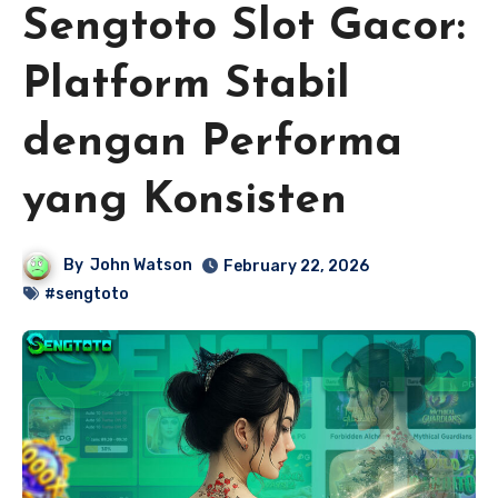
Sengtoto Slot Gacor:
Platform Stabil
dengan Performa
yang Konsisten
By
John Watson
February 22, 2026
#sengtoto