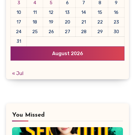
3
4
5
6
7
8
9
10
11
12
13
14
15
16
17
18
19
20
21
22
23
24
25
26
27
28
29
30
31
August 2026
« Jul
You Missed