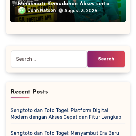
Menikmati Kemudahan Akses serta
Inovasi Platform Digital yang
John Watson
August 3, 2026
Semakin Modern
Search
for:
Recent Posts
Sengtoto dan Toto Togel: Platform Digital
Modern dengan Akses Cepat dan Fitur Lengkap
Sengtoto dan Toto Togel: Menyambut Era Baru