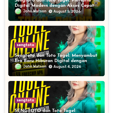
Sengtoto dan Toto Togel: Platform
Digital Modern dengan Akses Cepat
dan Fitur Lengkap
John Watson
August 5, 2026
sengtoto
Sengtoto dan Toto Togel: Menyambut
Era Baru Hiburan Digital dengan
Inovasi dan Kemudahan Akses
John Watson
August 4, 2026
sengtoto
SENGTOTO dan Toto Togel: