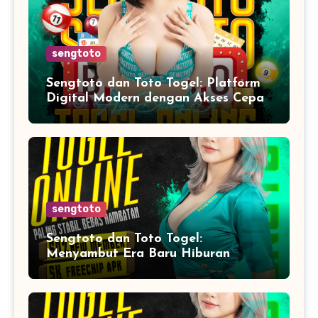
sengtoto
Sengtoto dan Toto Togel: Platform
Digital Modern dengan Akses Cepat
dan Fitur Lengkap
sengtoto
Sengtoto dan Toto Togel:
Menyambut Era Baru Hiburan
Digital dengan Inovasi dan
Kemudahan Akses