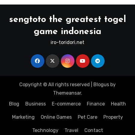
sengtoto the greatest togel
game indonesia
iro-toridori.net
Copyright © All rights reserved
|
Blogus
by
Themeansar
.
Blog
Business
E-commerce
Finance
Health
Marketing
Online Games
Pet Care
Property
Technology
Travel
Contact