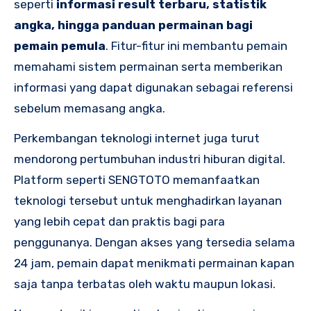
seperti
informasi result terbaru, statistik
angka, hingga panduan permainan bagi
pemain pemula
. Fitur-fitur ini membantu pemain
memahami sistem permainan serta memberikan
informasi yang dapat digunakan sebagai referensi
sebelum memasang angka.
Perkembangan teknologi internet juga turut
mendorong pertumbuhan industri hiburan digital.
Platform seperti SENGTOTO memanfaatkan
teknologi tersebut untuk menghadirkan layanan
yang lebih cepat dan praktis bagi para
penggunanya. Dengan akses yang tersedia selama
24 jam, pemain dapat menikmati permainan kapan
saja tanpa terbatas oleh waktu maupun lokasi.