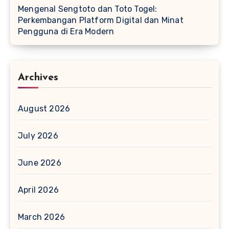
Mengenal Sengtoto dan Toto Togel:
Perkembangan Platform Digital dan Minat
Pengguna di Era Modern
Archives
August 2026
July 2026
June 2026
April 2026
March 2026