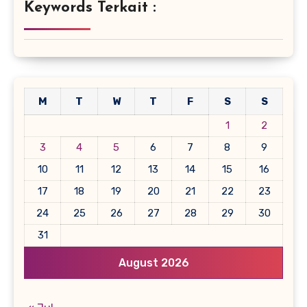
Keywords Terkait :
M
T
W
T
F
S
S
1
2
3
4
5
6
7
8
9
10
11
12
13
14
15
16
17
18
19
20
21
22
23
24
25
26
27
28
29
30
31
August 2026