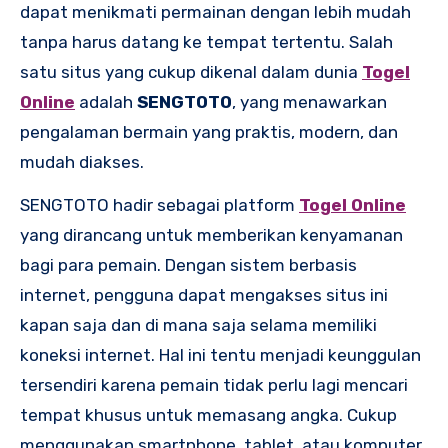
dapat menikmati permainan dengan lebih mudah
tanpa harus datang ke tempat tertentu. Salah
satu situs yang cukup dikenal dalam dunia
Togel
Online
adalah
SENGTOTO
, yang menawarkan
pengalaman bermain yang praktis, modern, dan
mudah diakses.
SENGTOTO hadir sebagai platform
Togel Online
yang dirancang untuk memberikan kenyamanan
bagi para pemain. Dengan sistem berbasis
internet, pengguna dapat mengakses situs ini
kapan saja dan di mana saja selama memiliki
koneksi internet. Hal ini tentu menjadi keunggulan
tersendiri karena pemain tidak perlu lagi mencari
tempat khusus untuk memasang angka. Cukup
menggunakan smartphone, tablet, atau komputer,