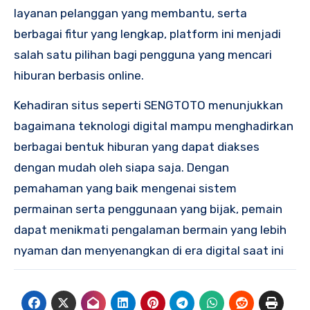
layanan pelanggan yang membantu, serta
berbagai fitur yang lengkap, platform ini menjadi
salah satu pilihan bagi pengguna yang mencari
hiburan berbasis online.
Kehadiran situs seperti SENGTOTO menunjukkan
bagaimana teknologi digital mampu menghadirkan
berbagai bentuk hiburan yang dapat diakses
dengan mudah oleh siapa saja. Dengan
pemahaman yang baik mengenai sistem
permainan serta penggunaan yang bijak, pemain
dapat menikmati pengalaman bermain yang lebih
nyaman dan menyenangkan di era digital saat ini