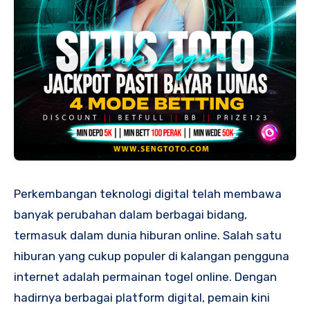
Perkembangan teknologi digital telah membawa
banyak perubahan dalam berbagai bidang,
termasuk dalam dunia hiburan online. Salah satu
hiburan yang cukup populer di kalangan pengguna
internet adalah permainan togel online. Dengan
hadirnya berbagai platform digital, pemain kini