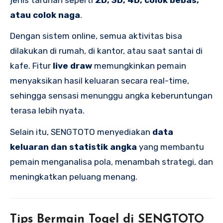
atau colok naga
.
Dengan sistem online, semua aktivitas bisa
dilakukan di rumah, di kantor, atau saat santai di
kafe. Fitur
live draw
memungkinkan pemain
menyaksikan hasil keluaran secara real-time,
sehingga sensasi menunggu angka keberuntungan
terasa lebih nyata.
Selain itu, SENGTOTO menyediakan
data
keluaran dan statistik angka
yang membantu
pemain menganalisa pola, menambah strategi, dan
meningkatkan peluang menang.
Tips Bermain Togel di SENGTOTO