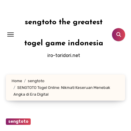
Skip
to
content
sengtoto the greatest
togel game indonesia
iro-toridori.net
Home
sengtoto
SENGTOTO Togel Online: Nikmati Keseruan Menebak
Angka di Era Digital
sengtoto