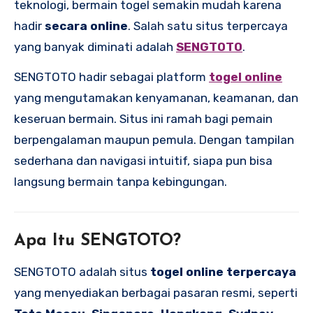
teknologi, bermain togel semakin mudah karena
hadir
secara online
. Salah satu situs terpercaya
yang banyak diminati adalah
SENGTOTO
.
SENGTOTO hadir sebagai platform
togel online
yang mengutamakan kenyamanan, keamanan, dan
keseruan bermain. Situs ini ramah bagi pemain
berpengalaman maupun pemula. Dengan tampilan
sederhana dan navigasi intuitif, siapa pun bisa
langsung bermain tanpa kebingungan.
Apa Itu SENGTOTO?
SENGTOTO adalah situs
togel online terpercaya
yang menyediakan berbagai pasaran resmi, seperti