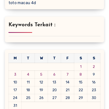
toto macau 4d
Keywords Terkait :
M
T
W
T
F
S
S
1
2
3
4
5
6
7
8
9
10
11
12
13
14
15
16
17
18
19
20
21
22
23
24
25
26
27
28
29
30
31