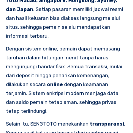
Toto Macau, Singapore, Hongkong, Sydney,
dan Japan
. Setiap pasaran memiliki jadwal resmi
dan hasil keluaran bisa diakses langsung melalui
situs, sehingga pemain selalu mendapatkan
informasi terbaru.
Dengan sistem online, pemain dapat memasang
taruhan dalam hitungan menit tanpa harus
mengunjungi bandar fisik. Semua transaksi, mulai
dari deposit hingga penarikan kemenangan,
dilakukan secara
online
dengan keamanan
terjamin. Sistem enkripsi modern menjaga data
dan saldo pemain tetap aman, sehingga privasi
tetap terlindungi.
Selain itu, SENGTOTO menekankan
transparansi
.
Semua hasil keluaran berasal dari sumber resmi,