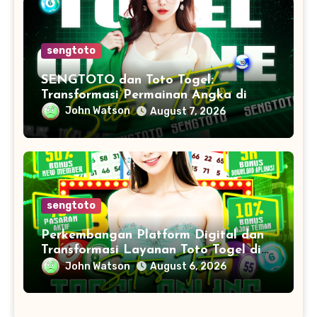
sengtoto
SENGTOTO dan Toto Togel:
Transformasi Permainan Angka di
Tengah Era Digital
John Watson
August 7, 2026
sengtoto
Perkembangan Platform Digital dan
Transformasi Layanan Toto Togel di
Era Modern
John Watson
August 6, 2026