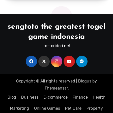
sengtoto the greatest togel
game indonesia
iro-toridori.net
Copyright © All rights reserved
|
Blogus
by
Themeansar
.
Blog
Business
E-commerce
Finance
Health
Marketing
Online Games
Pet Care
Property