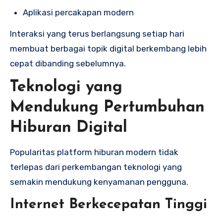
Aplikasi percakapan modern
Interaksi yang terus berlangsung setiap hari
membuat berbagai topik digital berkembang lebih
cepat dibanding sebelumnya.
Teknologi yang
Mendukung Pertumbuhan
Hiburan Digital
Popularitas platform hiburan modern tidak
terlepas dari perkembangan teknologi yang
semakin mendukung kenyamanan pengguna.
Internet Berkecepatan Tinggi