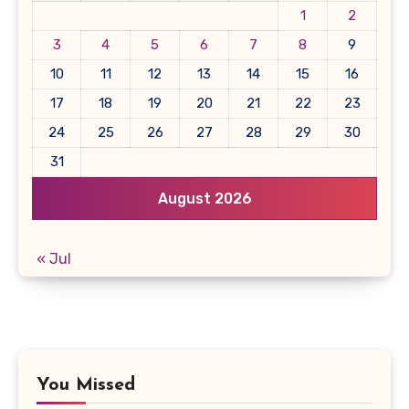
1
2
3
4
5
6
7
8
9
10
11
12
13
14
15
16
17
18
19
20
21
22
23
24
25
26
27
28
29
30
31
August 2026
« Jul
You Missed