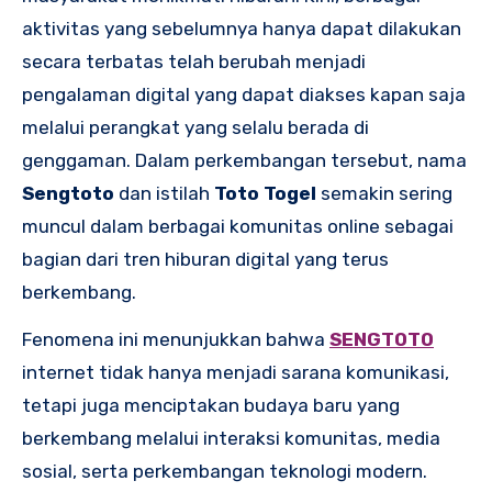
aktivitas yang sebelumnya hanya dapat dilakukan
secara terbatas telah berubah menjadi
pengalaman digital yang dapat diakses kapan saja
melalui perangkat yang selalu berada di
genggaman. Dalam perkembangan tersebut, nama
Sengtoto
dan istilah
Toto Togel
semakin sering
muncul dalam berbagai komunitas online sebagai
bagian dari tren hiburan digital yang terus
berkembang.
Fenomena ini menunjukkan bahwa
SENGTOTO
internet tidak hanya menjadi sarana komunikasi,
tetapi juga menciptakan budaya baru yang
berkembang melalui interaksi komunitas, media
sosial, serta perkembangan teknologi modern.