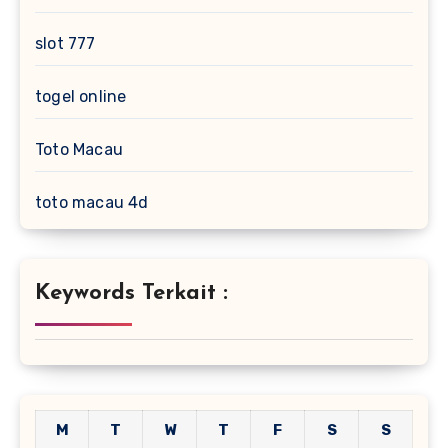
slot 777
togel online
Toto Macau
toto macau 4d
Keywords Terkait :
M
T
W
T
F
S
S