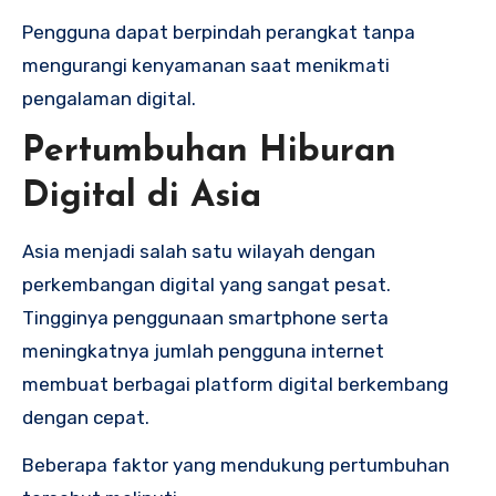
Pengguna dapat berpindah perangkat tanpa
mengurangi kenyamanan saat menikmati
pengalaman digital.
Pertumbuhan Hiburan
Digital di Asia
Asia menjadi salah satu wilayah dengan
perkembangan digital yang sangat pesat.
Tingginya penggunaan smartphone serta
meningkatnya jumlah pengguna internet
membuat berbagai platform digital berkembang
dengan cepat.
Beberapa faktor yang mendukung pertumbuhan