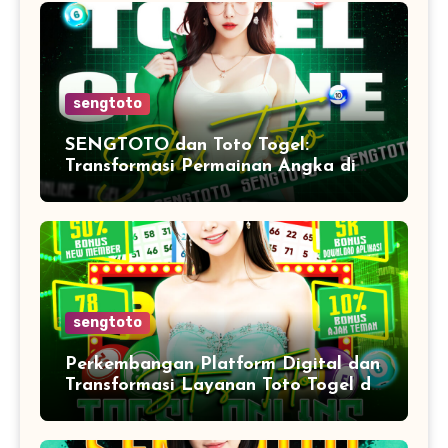
sengtoto
SENGTOTO dan Toto Togel:
Transformasi Permainan Angka di
Tengah Era Digital
sengtoto
Perkembangan Platform Digital dan
Transformasi Layanan Toto Togel di
Era Modern