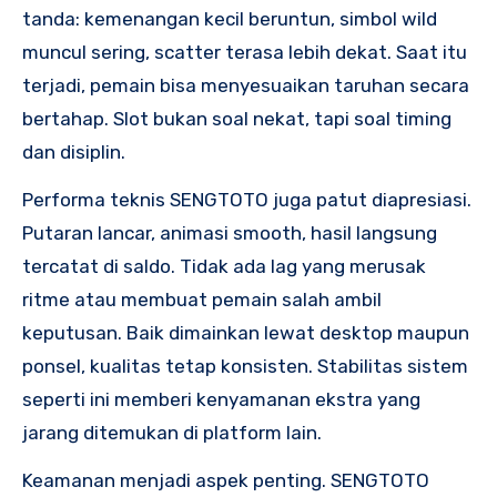
tanda: kemenangan kecil beruntun, simbol wild
muncul sering, scatter terasa lebih dekat. Saat itu
terjadi, pemain bisa menyesuaikan taruhan secara
bertahap. Slot bukan soal nekat, tapi soal timing
dan disiplin.
Performa teknis SENGTOTO juga patut diapresiasi.
Putaran lancar, animasi smooth, hasil langsung
tercatat di saldo. Tidak ada lag yang merusak
ritme atau membuat pemain salah ambil
keputusan. Baik dimainkan lewat desktop maupun
ponsel, kualitas tetap konsisten. Stabilitas sistem
seperti ini memberi kenyamanan ekstra yang
jarang ditemukan di platform lain.
Keamanan menjadi aspek penting. SENGTOTO