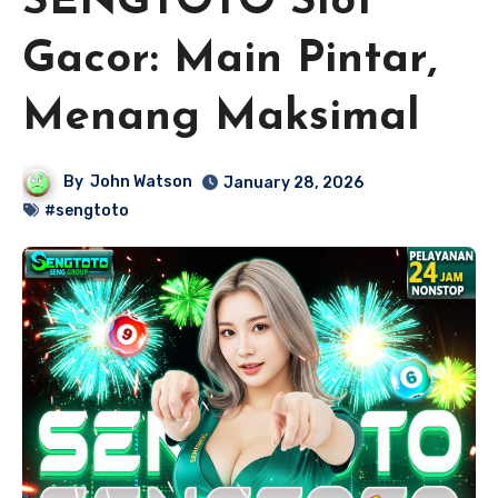
SENGTOTO Slot
Gacor: Main Pintar,
Menang Maksimal
By
John Watson
January 28, 2026
#sengtoto