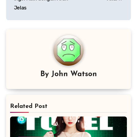
Jelas
By
John Watson
Related Post