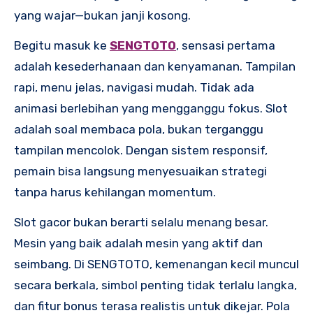
yang wajar—bukan janji kosong.
Begitu masuk ke
SENGTOTO
, sensasi pertama
adalah kesederhanaan dan kenyamanan. Tampilan
rapi, menu jelas, navigasi mudah. Tidak ada
animasi berlebihan yang mengganggu fokus. Slot
adalah soal membaca pola, bukan terganggu
tampilan mencolok. Dengan sistem responsif,
pemain bisa langsung menyesuaikan strategi
tanpa harus kehilangan momentum.
Slot gacor bukan berarti selalu menang besar.
Mesin yang baik adalah mesin yang aktif dan
seimbang. Di SENGTOTO, kemenangan kecil muncul
secara berkala, simbol penting tidak terlalu langka,
dan fitur bonus terasa realistis untuk dikejar. Pola