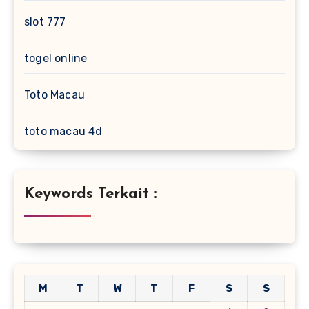
slot 777
togel online
Toto Macau
toto macau 4d
Keywords Terkait :
M
T
W
T
F
S
S