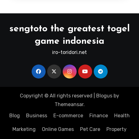
sengtoto the greatest togel
game indonesia
iro-toridori.net
Copyright © All rights reserved
|
Blogus
by
Themeansar
.
Blog
Business
E-commerce
Finance
Health
Marketing
Online Games
Pet Care
Property