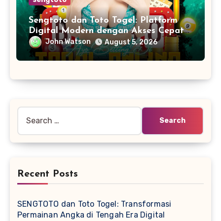
Sengtoto dan Toto Togel: Platform
Digital Modern dengan Akses Cepat
dan Fitur Lengkap
John Watson
August 5, 2026
Search
for:
Recent Posts
SENGTOTO dan Toto Togel: Transformasi
Permainan Angka di Tengah Era Digital