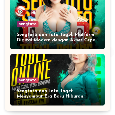
sengtoto
Sengtoto dan Toto Togel: Platform
Digital Modern dengan Akses Cepat
dan Fitur Lengkap
sengtoto
Sengtoto dan Toto Togel:
Menyambut Era Baru Hiburan
Digital dengan Inovasi dan
Kemudahan Akses