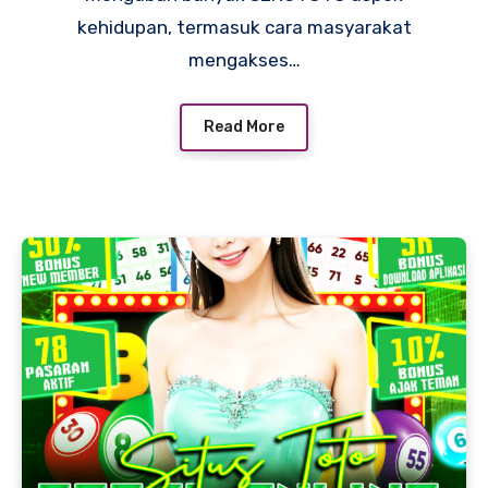
kehidupan, termasuk cara masyarakat
mengakses…
Read More