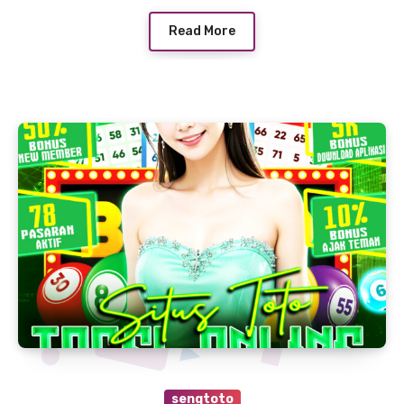
Read More
sengtoto