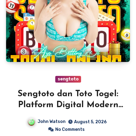
sengtoto
Sengtoto dan Toto Togel:
Platform Digital Modern
dengan Akses Cepat dan
John Watson
August 5, 2026
Fitur Lengkap
No Comments