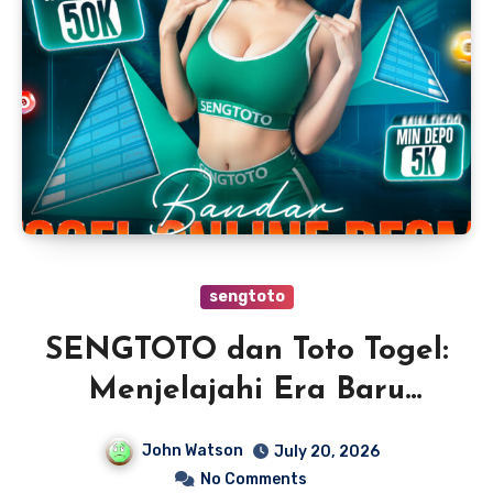
sengtoto
SENGTOTO dan Toto Togel:
Menjelajahi Era Baru
Hiburan Digital dengan
John Watson
July 20, 2026
Teknologi Modern dan
No Comments