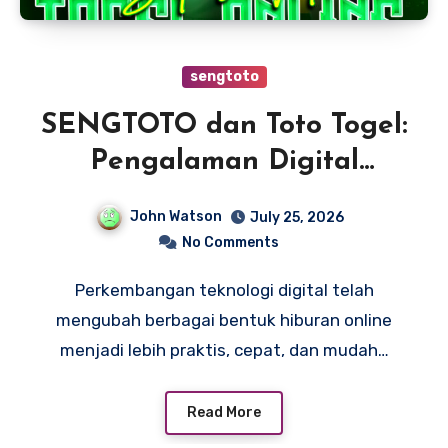
sengtoto
SENGTOTO dan Toto Togel:
Pengalaman Digital
Modern dengan Akses
John Watson
July 25, 2026
Cepat dan Fitur Lengkap
No Comments
Perkembangan teknologi digital telah
mengubah berbagai bentuk hiburan online
menjadi lebih praktis, cepat, dan mudah…
Read More