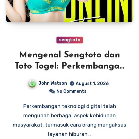
sengtoto
Mengenal Sengtoto dan
Toto Togel: Perkembangan
Platform Digital dan Minat
John Watson
August 1, 2026
Pengguna di Era Modern
No Comments
Perkembangan teknologi digital telah
mengubah berbagai aspek kehidupan
masyarakat, termasuk cara orang mengakses
layanan hiburan…