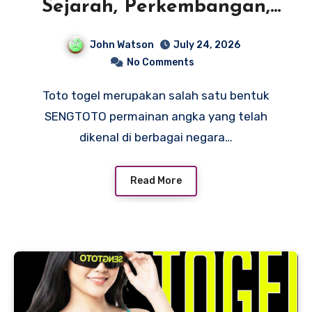
Sejarah, Perkembangan,
dan Popularitas Permainan
John Watson
July 24, 2026
Angka di Era Digital
No Comments
Toto togel merupakan salah satu bentuk
SENGTOTO permainan angka yang telah
dikenal di berbagai negara…
Read More