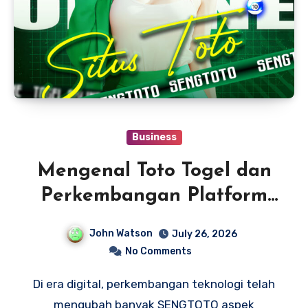
Business
Mengenal Toto Togel dan
Perkembangan Platform
Digital dalam Era Modern
John Watson
July 26, 2026
No Comments
Di era digital, perkembangan teknologi telah
mengubah banyak SENGTOTO aspek