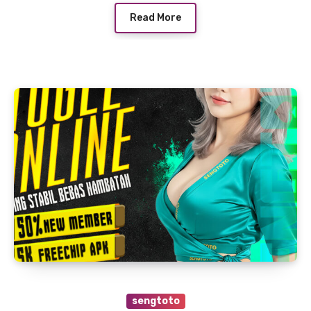
Read More
sengtoto