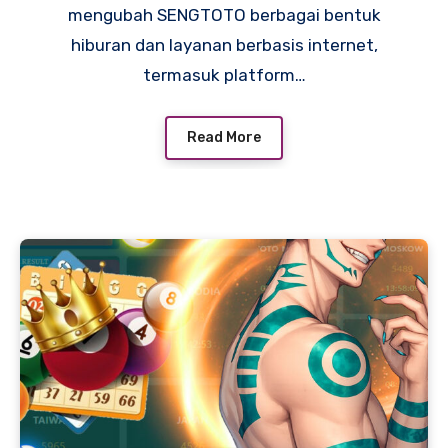
mengubah SENGTOTO berbagai bentuk
hiburan dan layanan berbasis internet,
termasuk platform…
Read More