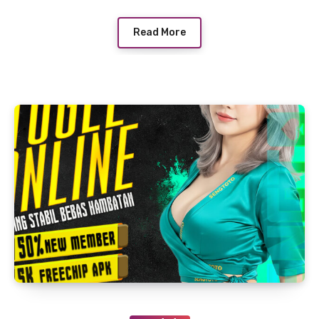
Read More