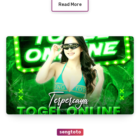
Read More
sengtoto