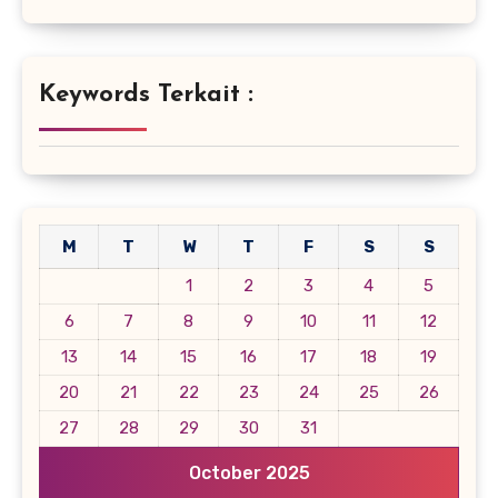
Keywords Terkait :
M
T
W
T
F
S
S
1
2
3
4
5
6
7
8
9
10
11
12
13
14
15
16
17
18
19
20
21
22
23
24
25
26
27
28
29
30
31
October 2025