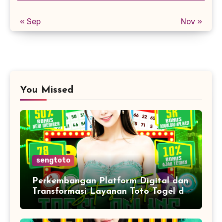
« Sep
Nov »
You Missed
sengtoto
Perkembangan Platform Digital dan
Transformasi Layanan Toto Togel di
Era Modern