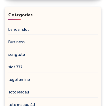
Categories
bandar slot
Business
sengtoto
slot 777
togel online
Toto Macau
toto macau 4d