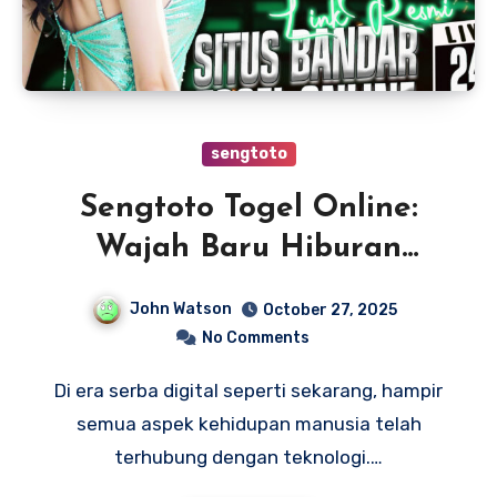
sengtoto
Sengtoto Togel Online:
Wajah Baru Hiburan
Digital di Era Modern
John Watson
October 27, 2025
No Comments
Di era serba digital seperti sekarang, hampir
semua aspek kehidupan manusia telah
terhubung dengan teknologi.…