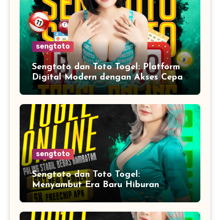
sengtoto
Sengtoto dan Toto Togel: Platform
Digital Modern dengan Akses Cepat
dan Fitur Lengkap
sengtoto
Sengtoto dan Toto Togel:
Menyambut Era Baru Hiburan
Digital dengan Inovasi dan
Kemudahan Akses