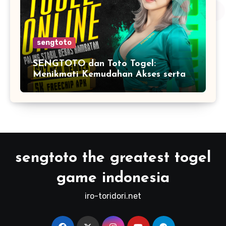
sengtoto
SENGTOTO dan Toto Togel:
Menikmati Kemudahan Akses serta
Inovasi Platform Digital yang
Semakin Modern
sengtoto the greatest togel
game indonesia
iro-toridori.net