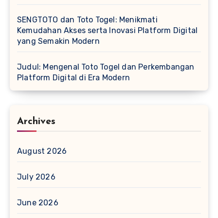
SENGTOTO dan Toto Togel: Menikmati
Kemudahan Akses serta Inovasi Platform Digital
yang Semakin Modern
Judul: Mengenal Toto Togel dan Perkembangan
Platform Digital di Era Modern
Archives
August 2026
July 2026
June 2026