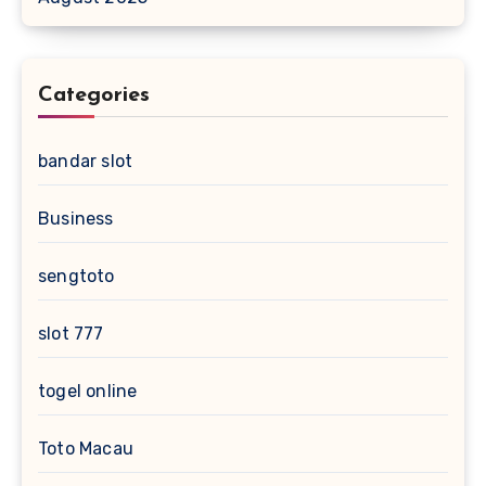
Categories
bandar slot
Business
sengtoto
slot 777
togel online
Toto Macau