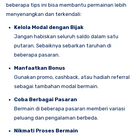
beberapa tips ini bisa membantu permainan lebih
menyenangkan dan terkendali:
Kelola Modal dengan Bijak
Jangan habiskan seluruh saldo dalam satu
putaran. Sebaiknya sebarkan taruhan di
beberapa pasaran.
Manfaatkan Bonus
Gunakan promo, cashback, atau hadiah referral
sebagai tambahan modal bermain.
Coba Berbagai Pasaran
Bermain di beberapa pasaran memberi variasi
peluang dan pengalaman berbeda.
Nikmati Proses Bermain