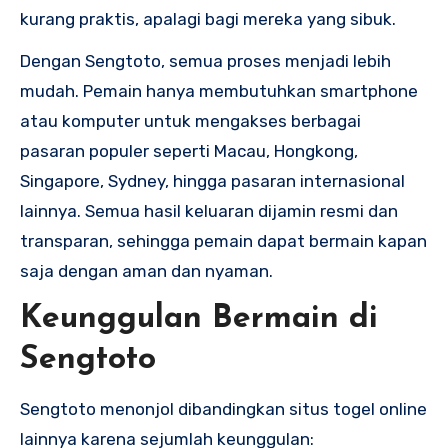
kurang praktis, apalagi bagi mereka yang sibuk.
Dengan Sengtoto, semua proses menjadi lebih
mudah. Pemain hanya membutuhkan smartphone
atau komputer untuk mengakses berbagai
pasaran populer seperti Macau, Hongkong,
Singapore, Sydney, hingga pasaran internasional
lainnya. Semua hasil keluaran dijamin resmi dan
transparan, sehingga pemain dapat bermain kapan
saja dengan aman dan nyaman.
Keunggulan Bermain di
Sengtoto
Sengtoto menonjol dibandingkan situs togel online
lainnya karena sejumlah keunggulan: