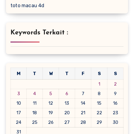
toto macau 4d
Keywords Terkait :
M
T
W
T
F
S
S
1
2
3
4
5
6
7
8
9
10
11
12
13
14
15
16
17
18
19
20
21
22
23
24
25
26
27
28
29
30
31