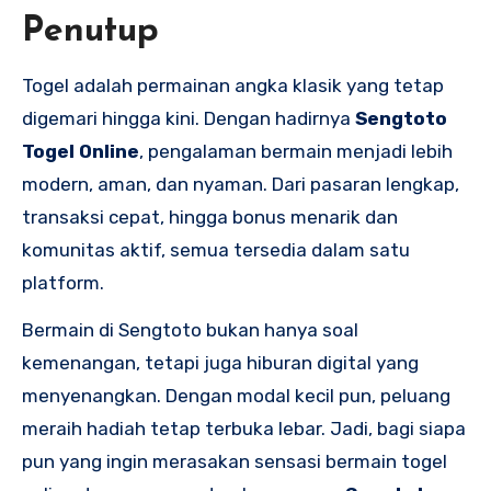
Penutup
Togel adalah permainan angka klasik yang tetap
digemari hingga kini. Dengan hadirnya
Sengtoto
Togel Online
, pengalaman bermain menjadi lebih
modern, aman, dan nyaman. Dari pasaran lengkap,
transaksi cepat, hingga bonus menarik dan
komunitas aktif, semua tersedia dalam satu
platform.
Bermain di Sengtoto bukan hanya soal
kemenangan, tetapi juga hiburan digital yang
menyenangkan. Dengan modal kecil pun, peluang
meraih hadiah tetap terbuka lebar. Jadi, bagi siapa
pun yang ingin merasakan sensasi bermain togel