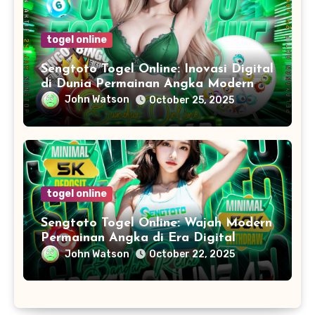
togel online
Sengtoto Togel Online: Inovasi Digital
di Dunia Permainan Angka Modern
John Watson
October 25, 2025
togel online
Sengtoto Togel Online: Wajah Modern
Permainan Angka di Era Digital
John Watson
October 22, 2025