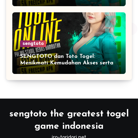
Digital dengan Inovasi dan
Kemudahan Akses
sengtoto
SENGTOTO dan Toto Togel:
Menikmati Kemudahan Akses serta
Inovasi Platform Digital yang
Semakin Modern
sengtoto the greatest togel
game indonesia
iro-toridori.net