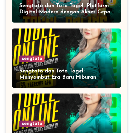
Sengtoto dan Toto Togel: Platform
Digital Modern dengan Akses Cepat
dan Fitur Lengkap
sengtoto
Sengtoto dan Toto Togel:
Menyambut Era Baru Hiburan
Digital dengan Inovasi dan
Kemudahan Akses
sengtoto