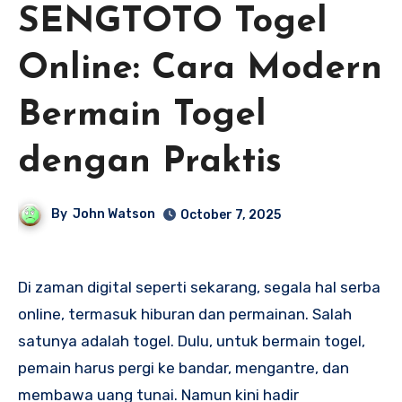
SENGTOTO Togel
Online: Cara Modern
Bermain Togel
dengan Praktis
By
John Watson
October 7, 2025
Di zaman digital seperti sekarang, segala hal serba
online, termasuk hiburan dan permainan. Salah
satunya adalah togel. Dulu, untuk bermain togel,
pemain harus pergi ke bandar, mengantre, dan
membawa uang tunai. Namun kini hadir