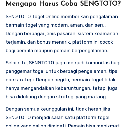
Mengapa Harus Coba SENGTOTO?
SENGTOTO Togel Online memberikan pengalaman
bermain togel yang modern, aman, dan seru.
Dengan berbagai jenis pasaran, sistem keamanan
terjamin, dan bonus menarik, platform ini cocok
bagi pemula maupun pemain berpengalaman.
Selain itu, SENGTOTO juga menjadi komunitas bagi
penggemar togel untuk berbagi pengalaman, tips,
dan strategi. Dengan begitu, bermain togel tidak
hanya mengandalkan keberuntungan, tetapi juga
bisa didukung dengan strategi yang matang.
Dengan semua keunggulan ini, tidak heran jika
SENGTOTO menjadi salah satu platform togel
online yang paling diminati. Pemain bisa menikmati