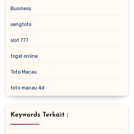
Business
sengtoto
slot 777
togel online
Toto Macau
toto macau 4d
Keywords Terkait :