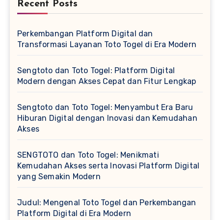
Recent Posts
Perkembangan Platform Digital dan
Transformasi Layanan Toto Togel di Era Modern
Sengtoto dan Toto Togel: Platform Digital
Modern dengan Akses Cepat dan Fitur Lengkap
Sengtoto dan Toto Togel: Menyambut Era Baru
Hiburan Digital dengan Inovasi dan Kemudahan
Akses
SENGTOTO dan Toto Togel: Menikmati
Kemudahan Akses serta Inovasi Platform Digital
yang Semakin Modern
Judul: Mengenal Toto Togel dan Perkembangan
Platform Digital di Era Modern