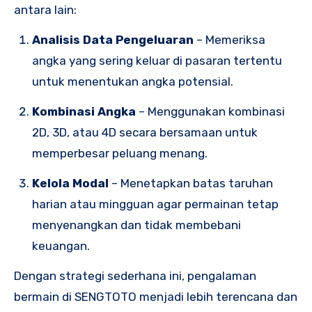
antara lain:
Analisis Data Pengeluaran
– Memeriksa
angka yang sering keluar di pasaran tertentu
untuk menentukan angka potensial.
Kombinasi Angka
– Menggunakan kombinasi
2D, 3D, atau 4D secara bersamaan untuk
memperbesar peluang menang.
Kelola Modal
– Menetapkan batas taruhan
harian atau mingguan agar permainan tetap
menyenangkan dan tidak membebani
keuangan.
Dengan strategi sederhana ini, pengalaman
bermain di SENGTOTO menjadi lebih terencana dan