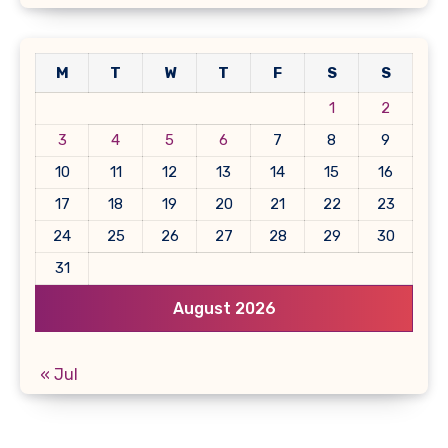
M
T
W
T
F
S
S
1
2
3
4
5
6
7
8
9
10
11
12
13
14
15
16
17
18
19
20
21
22
23
24
25
26
27
28
29
30
31
August 2026
« Jul