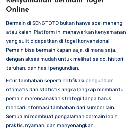
Kenyamanan Bermain Togel
Online
Bermain di SENGTOTO bukan hanya soal menang
atau kalah. Platform ini menawarkan kenyamanan
yang sulit didapatkan di togel konvensional.
Pemain bisa bermain kapan saja, di mana saja,
dengan akses mudah untuk melihat saldo, histori
taruhan, dan hasil pengundian.
Fitur tambahan seperti notifikasi pengundian
otomatis dan statistik angka lengkap membantu
pemain merencanakan strategi tanpa harus
mencari informasi tambahan dari sumber lain.
Semua ini membuat pengalaman bermain lebih
praktis, nyaman, dan menyenangkan.