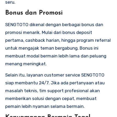
seru.
Bonus dan Promosi
SENGTOTO dikenal dengan berbagai bonus dan
promosi menarik. Mulai dari bonus deposit
pertama, cashback harian, hingga program referral
untuk mengajak teman bergabung. Bonus ini
membuat modal bermain lebih lama dan peluang
menang meningkat.
Selain itu, layanan customer service SENGTOTO
siap membantu 24/7. Jika ada pertanyaan atau
masalah teknis, tim support profesional akan
memberikan solusi dengan cepat, membuat
pemain lebih nyaman selama bermain.