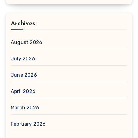
Archives
August 2026
July 2026
June 2026
April 2026
March 2026
February 2026