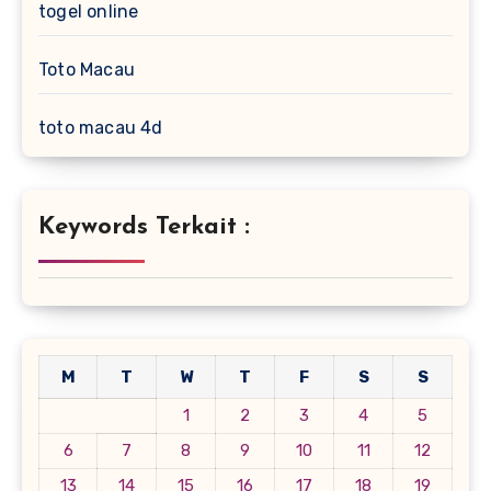
togel online
Toto Macau
toto macau 4d
Keywords Terkait :
M
T
W
T
F
S
S
1
2
3
4
5
6
7
8
9
10
11
12
13
14
15
16
17
18
19