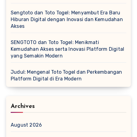
Sengtoto dan Toto Togel: Menyambut Era Baru
Hiburan Digital dengan Inovasi dan Kemudahan
Akses
SENGTOTO dan Toto Togel: Menikmati
Kemudahan Akses serta Inovasi Platform Digital
yang Semakin Modern
Judul: Mengenal Toto Togel dan Perkembangan
Platform Digital di Era Modern
Archives
August 2026