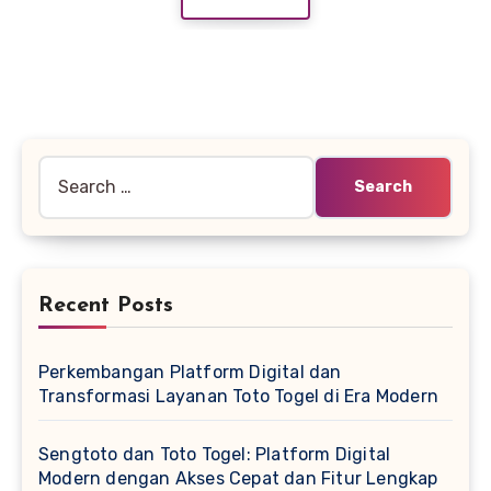
Search
for:
Recent Posts
Perkembangan Platform Digital dan
Transformasi Layanan Toto Togel di Era Modern
Sengtoto dan Toto Togel: Platform Digital
Modern dengan Akses Cepat dan Fitur Lengkap