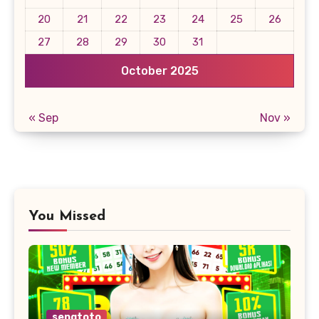
20
21
22
23
24
25
26
27
28
29
30
31
October 2025
« Sep
Nov »
You Missed
sengtoto