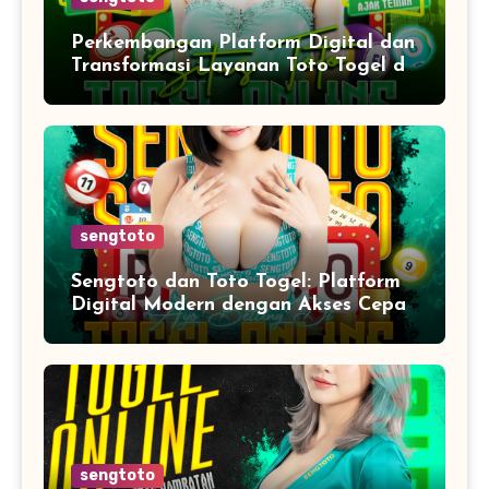
Perkembangan Platform Digital dan
Transformasi Layanan Toto Togel di
Era Modern
sengtoto
Sengtoto dan Toto Togel: Platform
Digital Modern dengan Akses Cepat
dan Fitur Lengkap
sengtoto