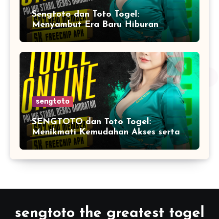
Sengtoto dan Toto Togel:
Menyambut Era Baru Hiburan
Digital dengan Inovasi dan
Kemudahan Akses
sengtoto
SENGTOTO dan Toto Togel:
Menikmati Kemudahan Akses serta
Inovasi Platform Digital yang
Semakin Modern
sengtoto the greatest togel