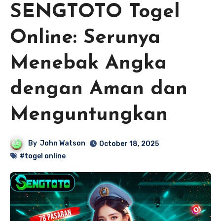
SENGTOTO Togel
Online: Serunya
Menebak Angka
dengan Aman dan
Menguntungkan
By
John Watson
October 18, 2025
#togel online