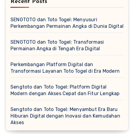
Recent Posts
SENGTOTO dan Toto Togel: Menyusuri
Perkembangan Permainan Angka di Dunia Digital
SENGTOTO dan Toto Togel: Transformasi
Permainan Angka di Tengah Era Digital
Perkembangan Platform Digital dan
Transformasi Layanan Toto Togel di Era Modern
Sengtoto dan Toto Togel: Platform Digital
Modern dengan Akses Cepat dan Fitur Lengkap
Sengtoto dan Toto Togel: Menyambut Era Baru
Hiburan Digital dengan Inovasi dan Kemudahan
Akses