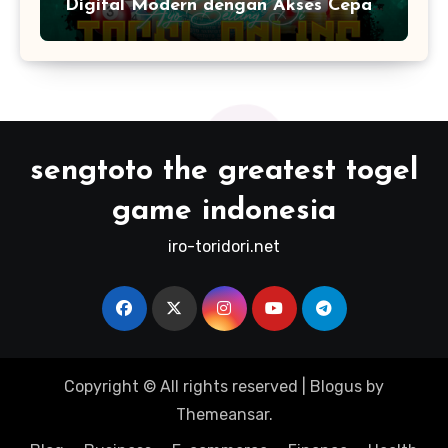
Digital Modern dengan Akses Cepat
dan Fitur Lengkap
sengtoto the greatest togel
game indonesia
iro-toridori.net
Copyright © All rights reserved
|
Blogus
by
Themeansar
.