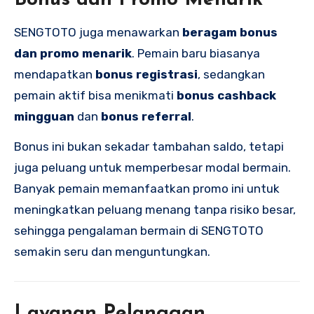
SENGTOTO juga menawarkan
beragam bonus
dan promo menarik
. Pemain baru biasanya
mendapatkan
bonus registrasi
, sedangkan
pemain aktif bisa menikmati
bonus cashback
mingguan
dan
bonus referral
.
Bonus ini bukan sekadar tambahan saldo, tetapi
juga peluang untuk memperbesar modal bermain.
Banyak pemain memanfaatkan promo ini untuk
meningkatkan peluang menang tanpa risiko besar,
sehingga pengalaman bermain di SENGTOTO
semakin seru dan menguntungkan.
Layanan Pelanggan