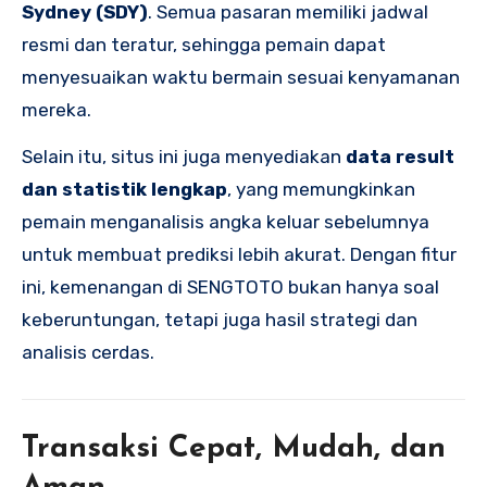
Sydney (SDY)
. Semua pasaran memiliki jadwal
resmi dan teratur, sehingga pemain dapat
menyesuaikan waktu bermain sesuai kenyamanan
mereka.
Selain itu, situs ini juga menyediakan
data result
dan statistik lengkap
, yang memungkinkan
pemain menganalisis angka keluar sebelumnya
untuk membuat prediksi lebih akurat. Dengan fitur
ini, kemenangan di SENGTOTO bukan hanya soal
keberuntungan, tetapi juga hasil strategi dan
analisis cerdas.
Transaksi Cepat, Mudah, dan