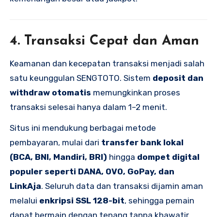
4. Transaksi Cepat dan Aman
Keamanan dan kecepatan transaksi menjadi salah
satu keunggulan SENGTOTO. Sistem
deposit dan
withdraw otomatis
memungkinkan proses
transaksi selesai hanya dalam 1–2 menit.
Situs ini mendukung berbagai metode
pembayaran, mulai dari
transfer bank lokal
(BCA, BNI, Mandiri, BRI)
hingga
dompet digital
populer seperti DANA, OVO, GoPay, dan
LinkAja
. Seluruh data dan transaksi dijamin aman
melalui
enkripsi SSL 128-bit
, sehingga pemain
dapat bermain dengan tenang tanpa khawatir