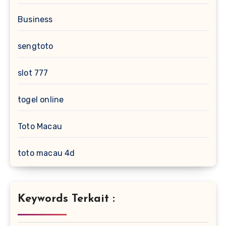
Business
sengtoto
slot 777
togel online
Toto Macau
toto macau 4d
Keywords Terkait :