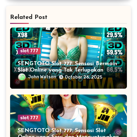
Related Post
slot 777
SENGTOTO Slot 777: Sensasi Bermain
Slot Online yang Tak Terlupakan
John Watson
October 26, 2025
slot 777
SENGTOTO Slot 777: Sensasi Slot