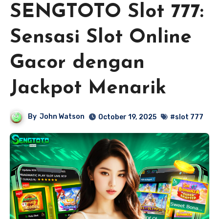
SENGTOTO Slot 777:
Sensasi Slot Online
Gacor dengan
Jackpot Menarik
By
John Watson
October 19, 2025
#slot 777