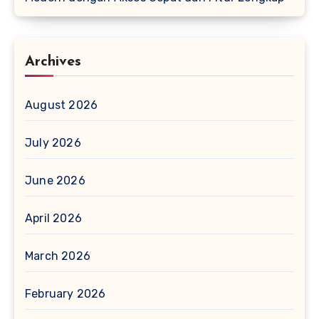
Archives
August 2026
July 2026
June 2026
April 2026
March 2026
February 2026