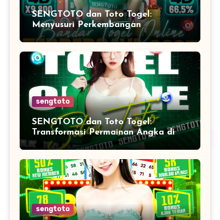
SENGTOTO dan Toto Togel:
Menyusuri Perkembangan
Permainan Angka di Dunia Digital
sengtoto
SENGTOTO dan Toto Togel:
Transformasi Permainan Angka di
Tengah Era Digital
sengtoto