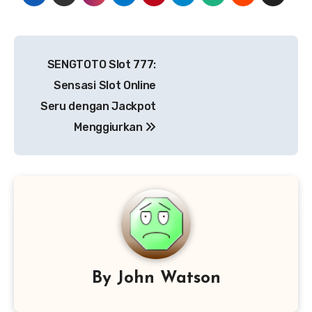
Post
SENGTOTO Slot 777:
navigation
Sensasi Slot Online
Seru dengan Jackpot
Menggiurkan
By
John Watson