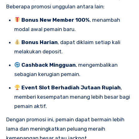
Beberapa promosi unggulan antara lain:
Bonus New Member 100%
, menambah
modal awal pemain baru.
Bonus Harian
, dapat diklaim setiap kali
melakukan deposit.
Cashback Mingguan
, mengembalikan
sebagian kerugian pemain.
Event Slot Berhadiah Jutaan Rupiah
,
memberi kesempatan menang lebih besar bagi
pemain aktif.
Dengan promosi ini, pemain dapat bermain lebih
lama dan meningkatkan peluang meraih
kemenangan besar atau jackpot.