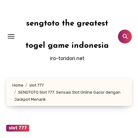
Skip
to
content
sengtoto the greatest
togel game indonesia
iro-toridori.net
Home
slot 777
SENGTOTO Slot 777: Sensasi Slot Online Gacor dengan
Jackpot Menarik
slot 777