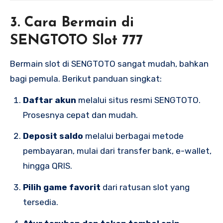
3. Cara Bermain di
SENGTOTO Slot 777
Bermain slot di SENGTOTO sangat mudah, bahkan
bagi pemula. Berikut panduan singkat:
Daftar akun
melalui situs resmi SENGTOTO.
Prosesnya cepat dan mudah.
Deposit saldo
melalui berbagai metode
pembayaran, mulai dari transfer bank, e-wallet,
hingga QRIS.
Pilih game favorit
dari ratusan slot yang
tersedia.