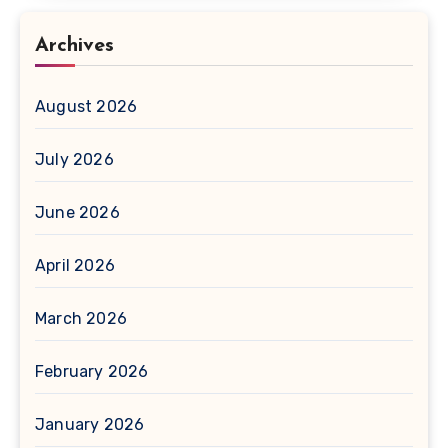
Archives
August 2026
July 2026
June 2026
April 2026
March 2026
February 2026
January 2026