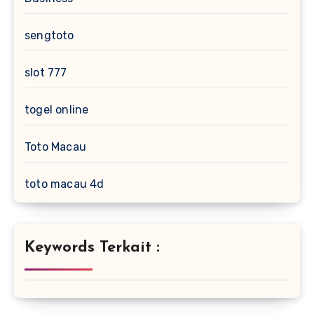
sengtoto
slot 777
togel online
Toto Macau
toto macau 4d
Keywords Terkait :