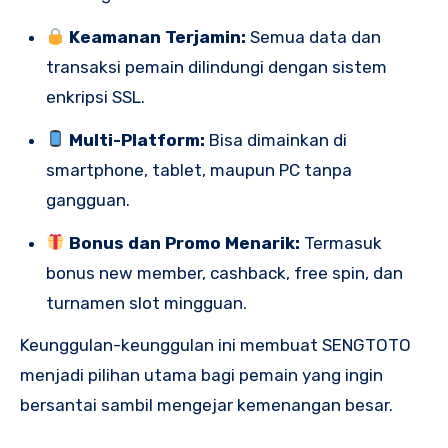
Keamanan Terjamin:
Semua data dan
transaksi pemain dilindungi dengan sistem
enkripsi SSL.
Multi-Platform:
Bisa dimainkan di
smartphone, tablet, maupun PC tanpa
gangguan.
Bonus dan Promo Menarik:
Termasuk
bonus new member, cashback, free spin, dan
turnamen slot mingguan.
Keunggulan-keunggulan ini membuat SENGTOTO
menjadi pilihan utama bagi pemain yang ingin
bersantai sambil mengejar kemenangan besar.