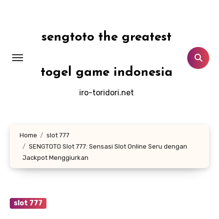
Skip
to
content
sengtoto the greatest
togel game indonesia
iro-toridori.net
Home
slot 777
SENGTOTO Slot 777: Sensasi Slot Online Seru dengan
Jackpot Menggiurkan
slot 777