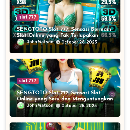
slot 777
SENGTOTO Slot 777: Sensasi Bermain
Slot Online yang Tak Terlupakan
John Watson
October 26, 2025
slot 777
SENGTOTO Slot 777: Sensasi Slot
Online yang Seru dan Menguntungkan
John Watson
October 25, 2025