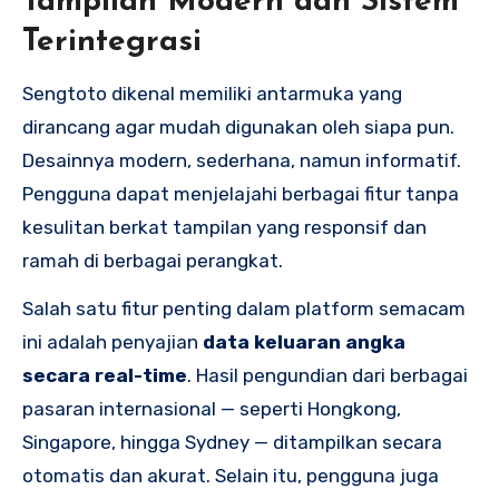
Tampilan Modern dan Sistem
Terintegrasi
Sengtoto dikenal memiliki antarmuka yang
dirancang agar mudah digunakan oleh siapa pun.
Desainnya modern, sederhana, namun informatif.
Pengguna dapat menjelajahi berbagai fitur tanpa
kesulitan berkat tampilan yang responsif dan
ramah di berbagai perangkat.
Salah satu fitur penting dalam platform semacam
ini adalah penyajian
data keluaran angka
secara real-time
. Hasil pengundian dari berbagai
pasaran internasional — seperti Hongkong,
Singapore, hingga Sydney — ditampilkan secara
otomatis dan akurat. Selain itu, pengguna juga