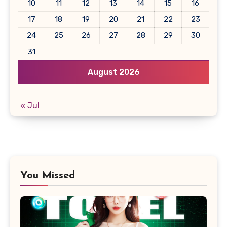
10
11
12
13
14
15
16
17
18
19
20
21
22
23
24
25
26
27
28
29
30
31
August 2026
« Jul
You Missed