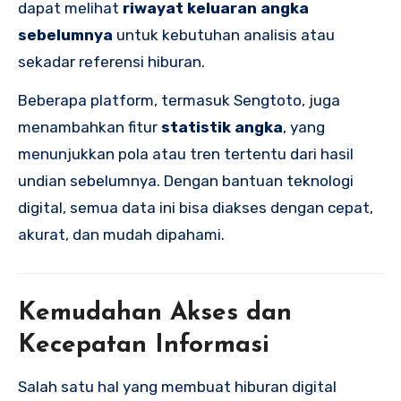
dapat melihat
riwayat keluaran angka
sebelumnya
untuk kebutuhan analisis atau
sekadar referensi hiburan.
Beberapa platform, termasuk Sengtoto, juga
menambahkan fitur
statistik angka
, yang
menunjukkan pola atau tren tertentu dari hasil
undian sebelumnya. Dengan bantuan teknologi
digital, semua data ini bisa diakses dengan cepat,
akurat, dan mudah dipahami.
Kemudahan Akses dan
Kecepatan Informasi
Salah satu hal yang membuat hiburan digital