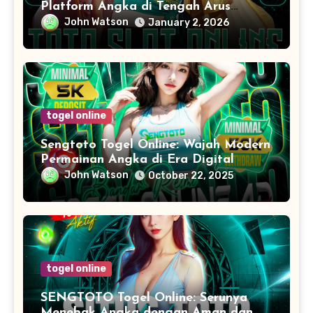
Platform Angka di Tengah Arus
Digital
John Watson
January 2, 2026
togel online
Sengtoto Togel Online: Wajah Modern
Permainan Angka di Era Digital
John Watson
October 22, 2025
togel online
SENGTOTO Togel Online: Serunya
Menebak Angka dengan Aman dan