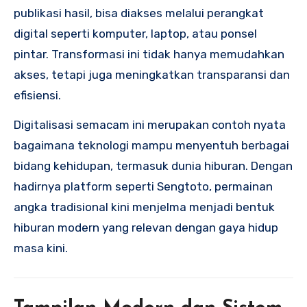
publikasi hasil, bisa diakses melalui perangkat
digital seperti komputer, laptop, atau ponsel
pintar. Transformasi ini tidak hanya memudahkan
akses, tetapi juga meningkatkan transparansi dan
efisiensi.
Digitalisasi semacam ini merupakan contoh nyata
bagaimana teknologi mampu menyentuh berbagai
bidang kehidupan, termasuk dunia hiburan. Dengan
hadirnya platform seperti Sengtoto, permainan
angka tradisional kini menjelma menjadi bentuk
hiburan modern yang relevan dengan gaya hidup
masa kini.