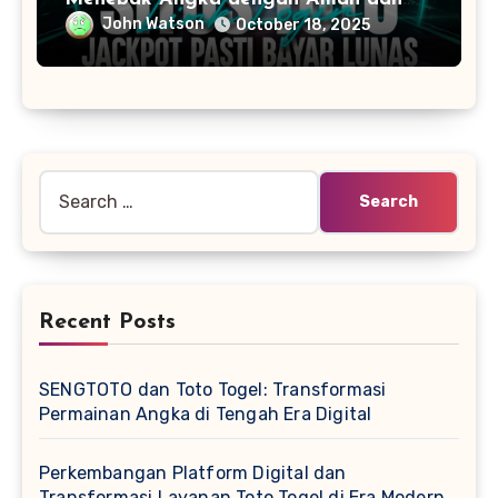
Menguntungkan
John Watson
October 18, 2025
Search
for:
Recent Posts
SENGTOTO dan Toto Togel: Transformasi
Permainan Angka di Tengah Era Digital
Perkembangan Platform Digital dan
Transformasi Layanan Toto Togel di Era Modern