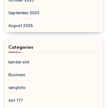
October 2025
September 2025
August 2025
Categories
bandar slot
Business
sengtoto
slot 777