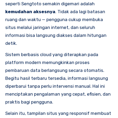
seperti Sengtoto semakin digemari adalah
kemudahan aksesnya
. Tidak ada lagi batasan
ruang dan waktu — pengguna cukup membuka
situs melalui jaringan internet, dan seluruh
informasi bisa langsung diakses dalam hitungan
detik.
Sistem berbasis cloud yang diterapkan pada
platform modern memungkinkan proses
pembaruan data berlangsung secara otomatis.
Begitu hasil terbaru tersedia, informasi langsung
diperbarui tanpa perlu intervensi manual. Hal ini
menciptakan pengalaman yang cepat, efisien, dan
praktis bagi pengguna.
Selain itu, tampilan situs yang responsif membuat