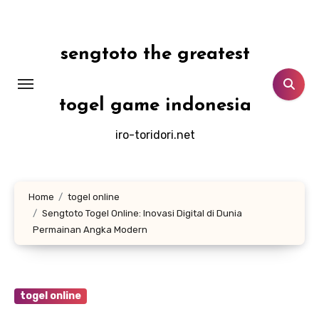
Skip
to
content
sengtoto the greatest
togel game indonesia
iro-toridori.net
Home
togel online
Sengtoto Togel Online: Inovasi Digital di Dunia
Permainan Angka Modern
togel online