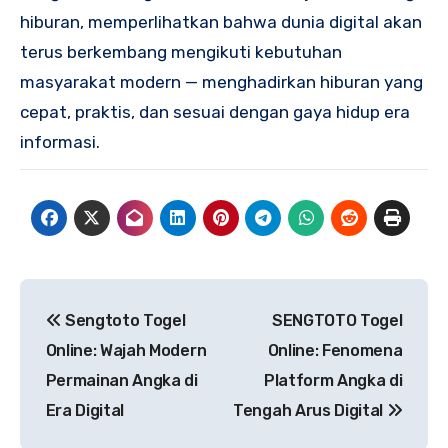
hiburan, memperlihatkan bahwa dunia digital akan
terus berkembang mengikuti kebutuhan
masyarakat modern — menghadirkan hiburan yang
cepat, praktis, dan sesuai dengan gaya hidup era
informasi.
Post
Sengtoto Togel
SENGTOTO Togel
navigation
Online: Wajah Modern
Online: Fenomena
Permainan Angka di
Platform Angka di
Era Digital
Tengah Arus Digital