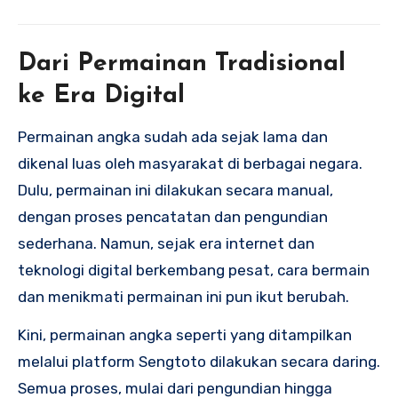
Dari Permainan Tradisional
ke Era Digital
Permainan angka sudah ada sejak lama dan
dikenal luas oleh masyarakat di berbagai negara.
Dulu, permainan ini dilakukan secara manual,
dengan proses pencatatan dan pengundian
sederhana. Namun, sejak era internet dan
teknologi digital berkembang pesat, cara bermain
dan menikmati permainan ini pun ikut berubah.
Kini, permainan angka seperti yang ditampilkan
melalui platform Sengtoto dilakukan secara daring.
Semua proses, mulai dari pengundian hingga