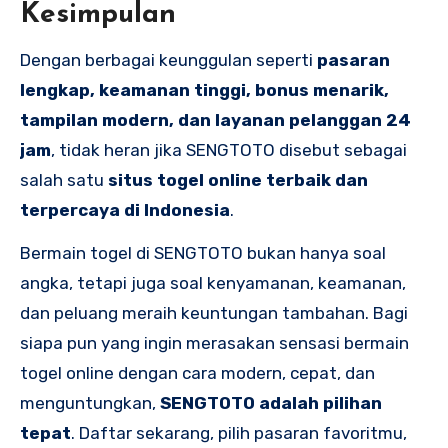
Kesimpulan
Dengan berbagai keunggulan seperti
pasaran
lengkap, keamanan tinggi, bonus menarik,
tampilan modern, dan layanan pelanggan 24
jam
, tidak heran jika SENGTOTO disebut sebagai
salah satu
situs togel online terbaik dan
terpercaya di Indonesia
.
Bermain togel di SENGTOTO bukan hanya soal
angka, tetapi juga soal kenyamanan, keamanan,
dan peluang meraih keuntungan tambahan. Bagi
siapa pun yang ingin merasakan sensasi bermain
togel online dengan cara modern, cepat, dan
menguntungkan,
SENGTOTO adalah pilihan
tepat
. Daftar sekarang, pilih pasaran favoritmu,