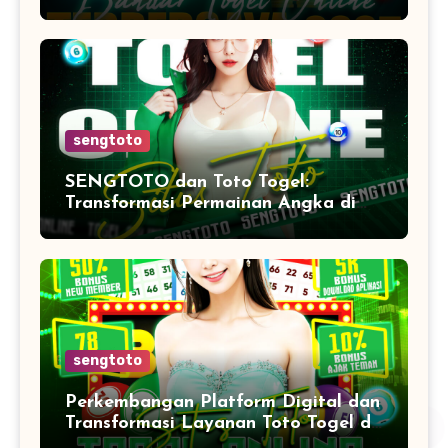
Permainan Angka di Dunia Digital
sengtoto
SENGTOTO dan Toto Togel:
Transformasi Permainan Angka di
Tengah Era Digital
sengtoto
Perkembangan Platform Digital dan
Transformasi Layanan Toto Togel di
Era Modern