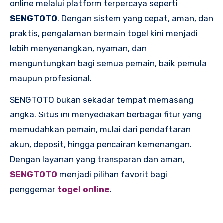
online melalui platform terpercaya seperti
SENGTOTO
. Dengan sistem yang cepat, aman, dan
praktis, pengalaman bermain togel kini menjadi
lebih menyenangkan, nyaman, dan
menguntungkan bagi semua pemain, baik pemula
maupun profesional.
SENGTOTO bukan sekadar tempat memasang
angka. Situs ini menyediakan berbagai fitur yang
memudahkan pemain, mulai dari pendaftaran
akun, deposit, hingga pencairan kemenangan.
Dengan layanan yang transparan dan aman,
SENGTOTO
menjadi pilihan favorit bagi
penggemar
togel online
.