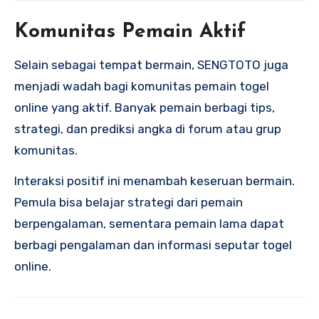
Komunitas Pemain Aktif
Selain sebagai tempat bermain, SENGTOTO juga
menjadi wadah bagi komunitas pemain togel
online yang aktif. Banyak pemain berbagi tips,
strategi, dan prediksi angka di forum atau grup
komunitas.
Interaksi positif ini menambah keseruan bermain.
Pemula bisa belajar strategi dari pemain
berpengalaman, sementara pemain lama dapat
berbagi pengalaman dan informasi seputar togel
online.