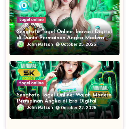
togel online
Sengtoto Togel Online: Inovasi Digital
di Dunia Permainan Angka Modern
John Watson
October 25, 2025
togel online
Sengtoto Togel Online: Wajah Modern
Permainan Angka di Era Digital
John Watson
October 22, 2025