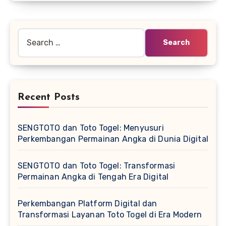
Search
for:
Recent Posts
SENGTOTO dan Toto Togel: Menyusuri
Perkembangan Permainan Angka di Dunia Digital
SENGTOTO dan Toto Togel: Transformasi
Permainan Angka di Tengah Era Digital
Perkembangan Platform Digital dan
Transformasi Layanan Toto Togel di Era Modern