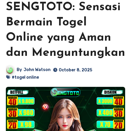
SENGTOTO: Sensasi
Bermain Togel
Online yang Aman
dan Menguntungkan
By
John Watson
October 8, 2025
#togel online