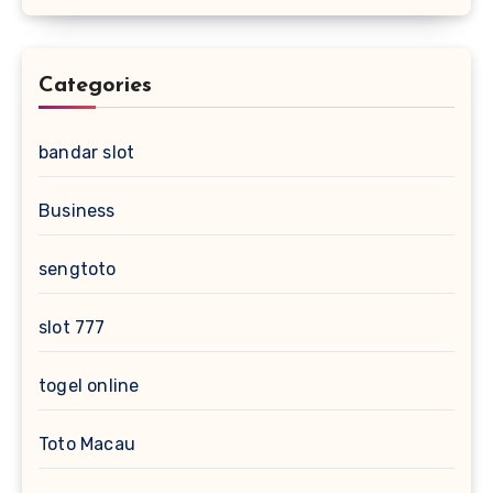
Categories
bandar slot
Business
sengtoto
slot 777
togel online
Toto Macau