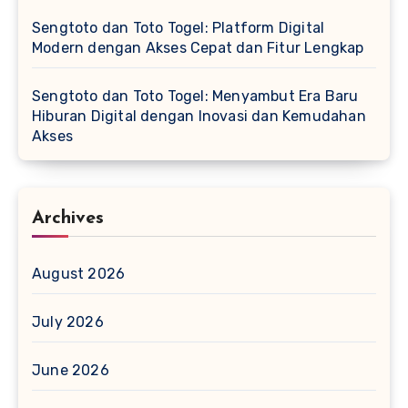
Sengtoto dan Toto Togel: Platform Digital
Modern dengan Akses Cepat dan Fitur Lengkap
Sengtoto dan Toto Togel: Menyambut Era Baru
Hiburan Digital dengan Inovasi dan Kemudahan
Akses
Archives
August 2026
July 2026
June 2026