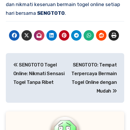
dan nikmati keseruan bermain togel online setiap
hari bersama
SENGTOTO
.
Post
SENGTOTO Togel
SENGTOTO: Tempat
navigation
Online: Nikmati Sensasi
Terpercaya Bermain
Togel Tanpa Ribet
Togel Online dengan
Mudah