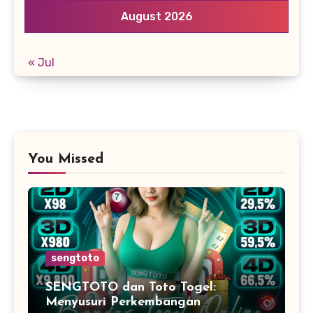
August 2026
« Jul
You Missed
sengtoto
SENGTOTO dan Toto Togel:
Menyusuri Perkembangan