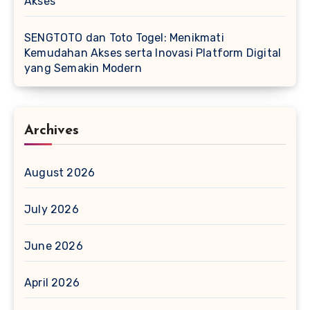
Akses
SENGTOTO dan Toto Togel: Menikmati
Kemudahan Akses serta Inovasi Platform Digital
yang Semakin Modern
Archives
August 2026
July 2026
June 2026
April 2026