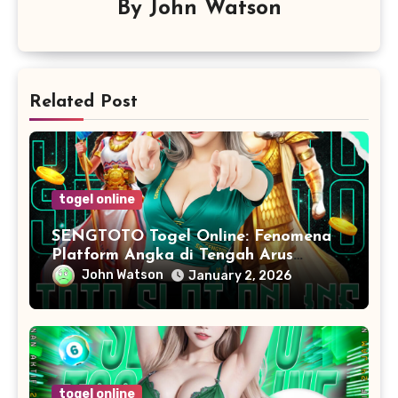
By
John Watson
Related Post
togel online
SENGTOTO Togel Online: Fenomena
Platform Angka di Tengah Arus
Digital
John Watson
January 2, 2026
togel online