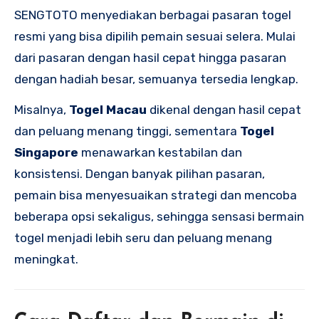
SENGTOTO menyediakan berbagai pasaran togel
resmi yang bisa dipilih pemain sesuai selera. Mulai
dari pasaran dengan hasil cepat hingga pasaran
dengan hadiah besar, semuanya tersedia lengkap.
Misalnya,
Togel Macau
dikenal dengan hasil cepat
dan peluang menang tinggi, sementara
Togel
Singapore
menawarkan kestabilan dan
konsistensi. Dengan banyak pilihan pasaran,
pemain bisa menyesuaikan strategi dan mencoba
beberapa opsi sekaligus, sehingga sensasi bermain
togel menjadi lebih seru dan peluang menang
meningkat.