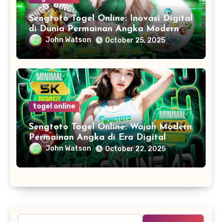
Sengtoto Togel Online: Inovasi Digital
di Dunia Permainan Angka Modern
John Watson
October 25, 2025
togel online
Sengtoto Togel Online: Wajah Modern
Permainan Angka di Era Digital
John Watson
October 22, 2025
Search