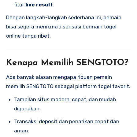
fitur
live result
.
Dengan langkah-langkah sederhana ini, pemain
bisa segera menikmati sensasi bermain togel
online tanpa ribet.
Kenapa Memilih SENGTOTO?
Ada banyak alasan mengapa ribuan pemain
memilih SENGTOTO sebagai platform togel favorit:
Tampilan situs modern, cepat, dan mudah
digunakan.
Transaksi deposit dan penarikan cepat dan
aman.