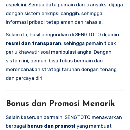
aspek ini. Semua data pemain dan transaksi dijaga
dengan sistem enkripsi canggih, sehingga
informasi pribadi tetap aman dan rahasia.
Selain itu, hasil pengundian di SENGTOTO dijamin
resmi dan transparan
, sehingga pemain tidak
perlu khawatir soal manipulasi angka. Dengan
sistem ini, pemain bisa fokus bermain dan
merencanakan strategi taruhan dengan tenang
dan percaya diri.
Bonus dan Promosi Menarik
Selain keseruan bermain, SENGTOTO menawarkan
berbagai
bonus dan promosi
yang membuat