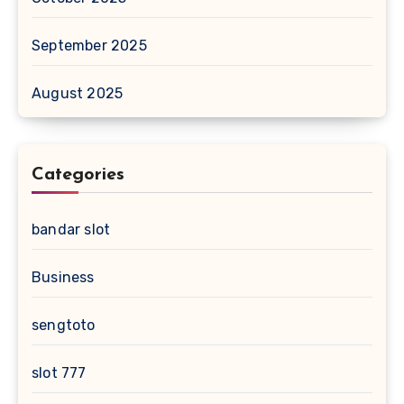
September 2025
August 2025
Categories
bandar slot
Business
sengtoto
slot 777