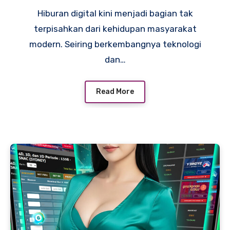
Menarik
Hiburan digital kini menjadi bagian tak
terpisahkan dari kehidupan masyarakat
modern. Seiring berkembangnya teknologi
dan…
Read More