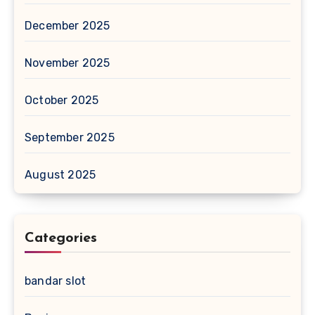
December 2025
November 2025
October 2025
September 2025
August 2025
Categories
bandar slot