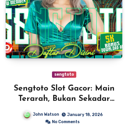
sengtoto
Sengtoto Slot Gacor: Main
Terarah, Bukan Sekadar
Coba-coba
John Watson
January 18, 2026
No Comments