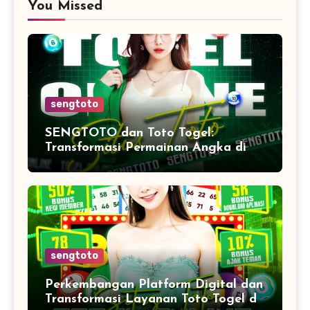
You Missed
sengtoto
SENGTOTO dan Toto Togel:
Transformasi Permainan Angka di
Tengah Era Digital
sengtoto
Perkembangan Platform Digital dan
Transformasi Layanan Toto Togel di