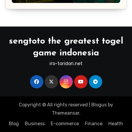
Kemudahan Akses
sengtoto the greatest togel
game indonesia
iro-toridori.net
Copyright © All rights reserved
|
Blogus
by
Themeansar
.
Blog
Business
E-commerce
Finance
Health