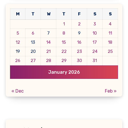
M
T
W
T
F
S
S
1
2
3
4
5
6
7
8
9
10
11
12
13
14
15
16
17
18
19
20
21
22
23
24
25
26
27
28
29
30
31
January 2026
« Dec
Feb »