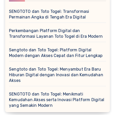
SENGTOTO dan Toto Togel: Transformasi
Permainan Angka di Tengah Era Digital
Perkembangan Platform Digital dan
Transformasi Layanan Toto Togel di Era Modern
Sengtoto dan Toto Togel: Platform Digital
Modern dengan Akses Cepat dan Fitur Lengkap
Sengtoto dan Toto Togel: Menyambut Era Baru
Hiburan Digital dengan Inovasi dan Kemudahan
Akses
SENGTOTO dan Toto Togel: Menikmati
Kemudahan Akses serta Inovasi Platform Digital
yang Semakin Modern