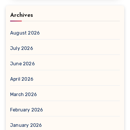
Archives
August 2026
July 2026
June 2026
April 2026
March 2026
February 2026
January 2026