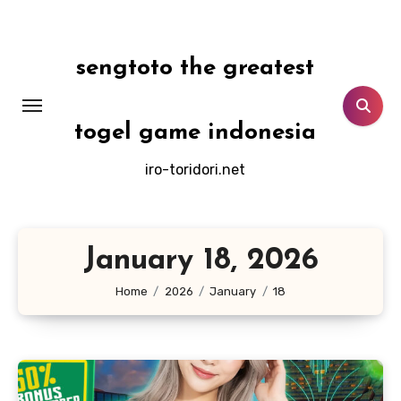
Skip
to
content
sengtoto the greatest
togel game indonesia
iro-toridori.net
January 18, 2026
Home
2026
January
18