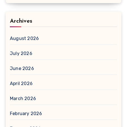
Archives
August 2026
July 2026
June 2026
April 2026
March 2026
February 2026