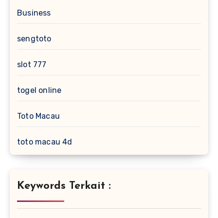
Business
sengtoto
slot 777
togel online
Toto Macau
toto macau 4d
Keywords Terkait :