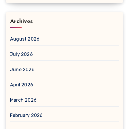
Archives
August 2026
July 2026
June 2026
April 2026
March 2026
February 2026