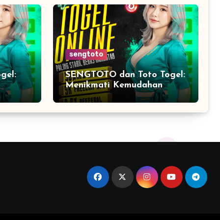
sengtoto
gel:
SENGTOTO dan Toto Togel:
Menikmati Kemudahan
an
Akses serta Inovasi
an
Platform Digital yang
Semakin Modern