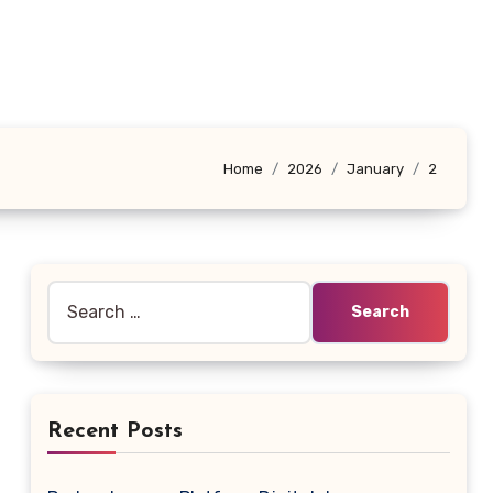
Home
2026
January
2
Search
for:
Recent Posts