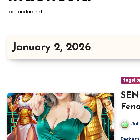
iro-toridori.net
January 2, 2026
togel o
SEN
Feno
Teng
Joh
Perkembangan teknologi digital mengubah cara orang