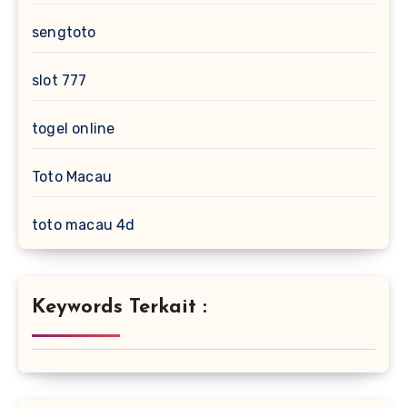
sengtoto
slot 777
togel online
Toto Macau
toto macau 4d
Keywords Terkait :