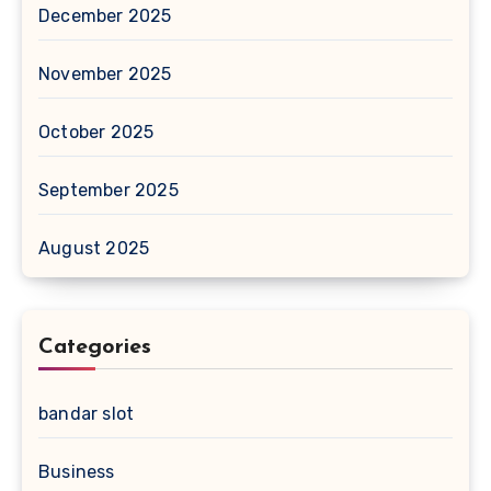
December 2025
November 2025
October 2025
September 2025
August 2025
Categories
bandar slot
Business