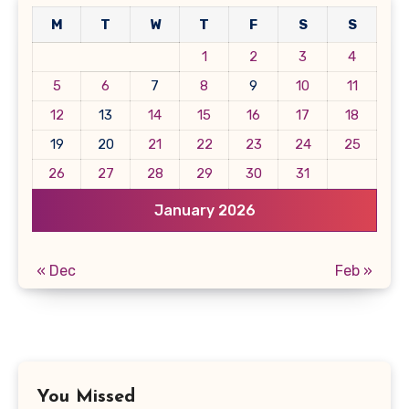
M
T
W
T
F
S
S
1
2
3
4
5
6
7
8
9
10
11
12
13
14
15
16
17
18
19
20
21
22
23
24
25
26
27
28
29
30
31
January 2026
« Dec
Feb »
You Missed