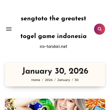
Skip
to
content
sengtoto the greatest
togel game indonesia
iro-toridori.net
January 30, 2026
Home
2026
January
30