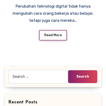
Perubahan teknologi digital tidak hanya
mengubah cara orang bekerja atau belajar,
tetapi juga cara mereka…
Read More
Search
for:
Recent Posts