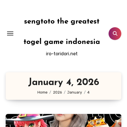
Skip
to
content
sengtoto the greatest
togel game indonesia
iro-toridori.net
January 4, 2026
Home
2026
January
4