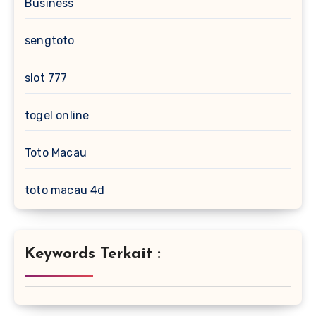
Business
sengtoto
slot 777
togel online
Toto Macau
toto macau 4d
Keywords Terkait :