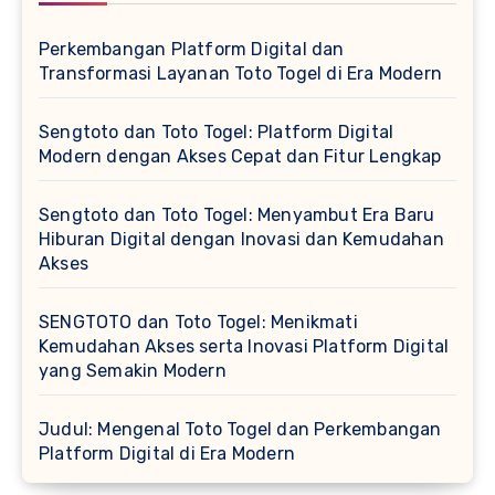
Perkembangan Platform Digital dan
Transformasi Layanan Toto Togel di Era Modern
Sengtoto dan Toto Togel: Platform Digital
Modern dengan Akses Cepat dan Fitur Lengkap
Sengtoto dan Toto Togel: Menyambut Era Baru
Hiburan Digital dengan Inovasi dan Kemudahan
Akses
SENGTOTO dan Toto Togel: Menikmati
Kemudahan Akses serta Inovasi Platform Digital
yang Semakin Modern
Judul: Mengenal Toto Togel dan Perkembangan
Platform Digital di Era Modern