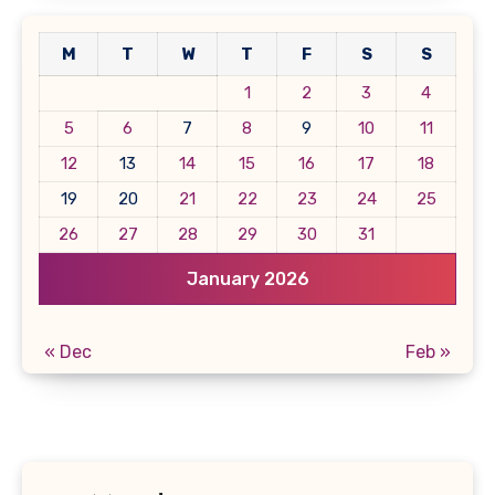
M
T
W
T
F
S
S
1
2
3
4
5
6
7
8
9
10
11
12
13
14
15
16
17
18
19
20
21
22
23
24
25
26
27
28
29
30
31
January 2026
« Dec
Feb »